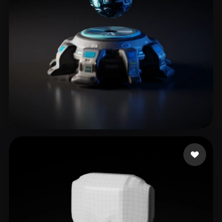
274380109@qq.com
25 beğeni