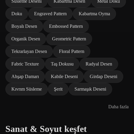
Süsleme Deseni
Kabartma Desen
Metal Doku
Doku
Engraved Pattern
Kabartma Oyma
Boyalı Desen
Embossed Pattern
Organik Desen
Geometric Pattern
Tekrarlayan Desen
Floral Pattern
Fabric Texture
Taş Dokusu
Radyal Desen
Ahşap Damarı
Kabile Deseni
Girdap Deseni
Kıvrım Süsleme
Şerit
Sarmaşık Deseni
Daha fazla
Sanat & Soyut keşfet