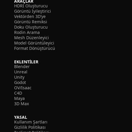
ARAÇLAR
HDRI Oluşturucu
Görüntü İyileştirici
Vektörden 3D’ye
Görüntü Remiksi
Doku Oluşturucu
Rodin Arama
Mesh Düzenleyici
Model Görüntüleyici
Format Dönüştürücü
EKLENTILER
Blender
Unreal
Unity
Godot
OV/Isaac
C4D
Maya
3D Max
YASAL
Kullanım Şartları
Gizlilik Politikası