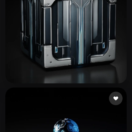
legends meka
28 beğeni