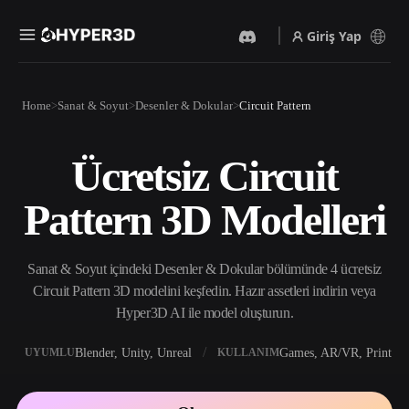
Giriş Yap
Ürünler
Home
Sanat & Soyut
Desenler & Dokular
Circuit Pattern
Özellikler
Rodin
ChatAvatar
API
Ücretsiz Circuit
Görselden 3D’ye
Metinden 3D’ye
Fiyatlandırma
Bir resim yükleyin, anında
Metin isteminden 3D nesneye
Pattern 3D Modelleri
3D nesne elde edin.
— anında.
Kaynaklar
Yapay Zeka Video
Yapay Zeka Görüntü
Oluşturucu
Oluşturucu
Sanat & Soyut içindeki Desenler & Dokular bölümünde 4 ücretsiz
Yapay zekayla metinden ya
Basit bir istemle
da görsellerden video
yüksek‑kaliteli görseller
Circuit Pattern 3D modelini keşfedin. Hazır assetleri indirin veya
Topluluk
oluşturun.
üretin.
Hyper3D AI ile model oluşturun.
API
Yaratıcı yapay zekamızı
Blender, Unity, Unreal
Games, AR/VR, Print
UYUMLU
KULLANIM
Hikaye
Araştırma
Blog
uygulamanıza ya da iş
akışınıza entegre edin.
OmniCraft