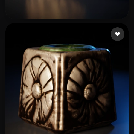
ashwin murugeshvfx
6 beğeni