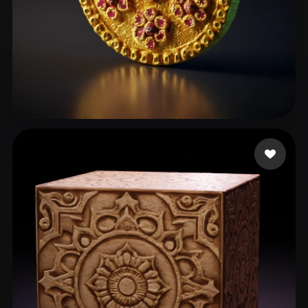
Tony John
26 beğeni