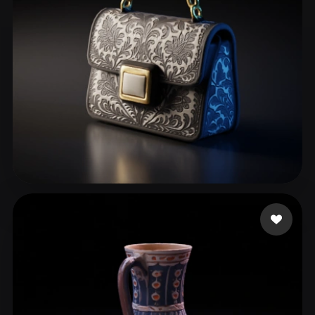
ykfwx12243 zzy30170
152 beğeni