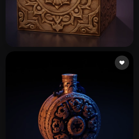
anand
47 beğeni