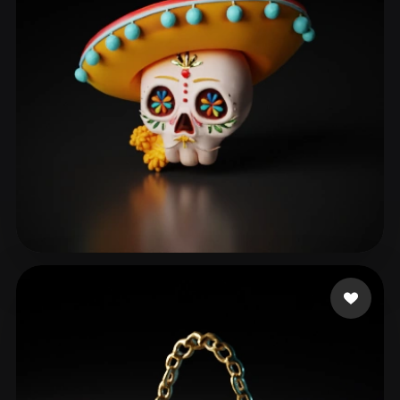
Grigoryan Narek
60 beğeni