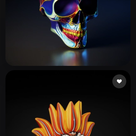
abcgeomatica
48 beğeni