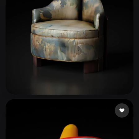
ComfyUI
21
Stiller
Abstract
Anime
Cartoon
Cel-Shaded
Fantasy
Flat
Gothic
Hand-Painted
Industrial
Isometric
Low Poly
Medieval
Minimalist
Modern
Organic
Photorealistic
Pixel Art
Realistic
Retro
Stylized
abdelkhalek mahmoud
38 beğeni
Voxel