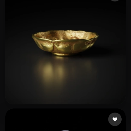
rm_rodin
17 beğeni