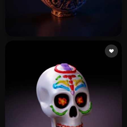
lll-kk
19 beğeni