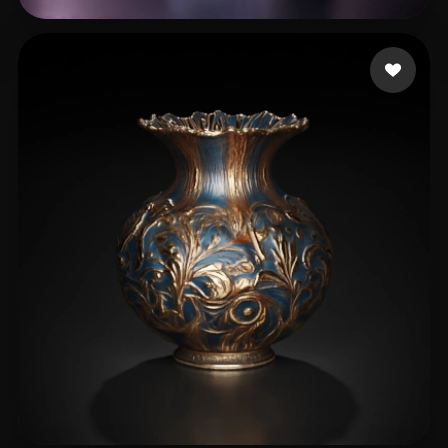
eEhyQx
10 beğeni