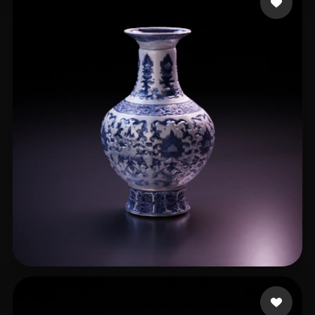
hailegeming
28 beğeni