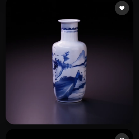
Hirsch Seb
20 beğeni
734031274@qq.com
35 beğeni