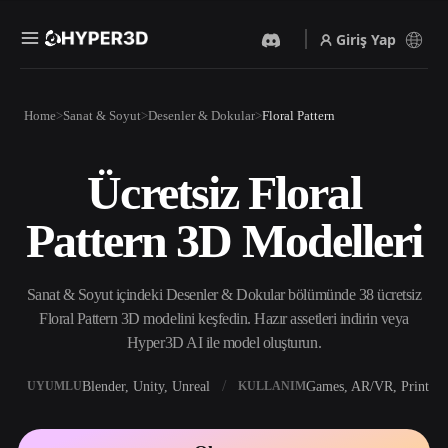
Giriş Yap
Ürünler
Home
Sanat & Soyut
Desenler & Dokular
Floral Pattern
Özellikler
Rodin
ChatAvatar
API
Ücretsiz Floral
Görselden 3D’ye
Metinden 3D’ye
Fiyatlandırma
Bir resim yükleyin, anında
Metin isteminden 3D nesneye
Pattern 3D Modelleri
3D nesne elde edin.
— anında.
Kaynaklar
Yapay Zeka Video
Yapay Zeka Görüntü
Oluşturucu
Oluşturucu
Sanat & Soyut içindeki Desenler & Dokular bölümünde 38 ücretsiz
Yapay zekayla metinden ya
Basit bir istemle
da görsellerden video
yüksek‑kaliteli görseller
Floral Pattern 3D modelini keşfedin. Hazır assetleri indirin veya
Topluluk
oluşturun.
üretin.
Hyper3D AI ile model oluşturun.
API
Yaratıcı yapay zekamızı
Blender, Unity, Unreal
Games, AR/VR, Print
UYUMLU
KULLANIM
Hikaye
Araştırma
Blog
uygulamanıza ya da iş
akışınıza entegre edin.
OmniCraft