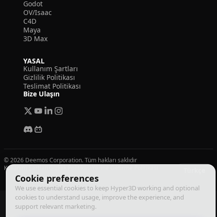
Godot
OV/Isaac
C4D
Maya
3D Max
YASAL
Kullanım Şartları
Gizlilik Politikası
Teslimat Politikası
Bize Ulaşın
© 2026 Deemos Corporation. Tüm hakları saklıdır
Kullanım Şartları
Gizlilik Politikası
Yerine Getirme Politikası
Türkçe
Cookie preferences
We use essential cookies to keep Hyper3D working and optional
cookies to understand usage, improve the experience, and
support relevant marketing.