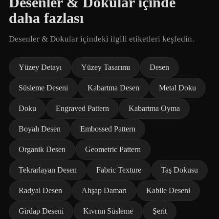
Desenler & Dokular içinde
daha fazlası
Desenler & Dokular içindeki ilgili etiketleri keşfedin.
Yüzey Detayı
Yüzey Tasarımı
Desen
Süsleme Deseni
Kabartma Desen
Metal Doku
Doku
Engraved Pattern
Kabartma Oyma
Boyalı Desen
Embossed Pattern
Organik Desen
Geometric Pattern
Tekrarlayan Desen
Fabric Texture
Taş Dokusu
Radyal Desen
Ahşap Damarı
Kabile Deseni
Girdap Deseni
Kıvrım Süsleme
Şerit