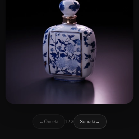
hailegeming
20 beğeni
←
Önceki
1 / 2
Sonraki
→