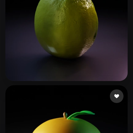
ComfyUI
21
Stiller
Abstract
Anime
Cartoon
Cel-Shaded
Fantasy
Flat
Gothic
Hand-Painted
Industrial
Isometric
Low Poly
Medieval
Minimalist
Modern
Organic
Photorealistic
Orozco Rheales Andre
65 beğeni
Pixel Art
Realistic
Retro
Stylized
Voxel