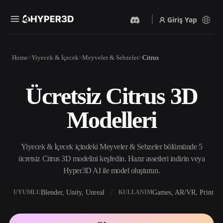
Giriş Yap
Ürünler
Home
Yiyecek & İçecek
Meyveler & Sebzeler
Citrus
Özellikler
Rodin
ChatAvatar
API
Ücretsiz Citrus 3D
Görselden 3D’ye
Metinden 3D’ye
Fiyatlandırma
Bir resim yükleyin, anında
Metin isteminden 3D nesneye
Modelleri
3D nesne elde edin.
— anında.
Kaynaklar
Yapay Zeka Video
Yapay Zeka Görüntü
Oluşturucu
Oluşturucu
Yiyecek & İçecek içindeki Meyveler & Sebzeler bölümünde 5
Yapay zekayla metinden ya
Basit bir istemle
da görsellerden video
yüksek‑kaliteli görseller
ücretsiz Citrus 3D modelini keşfedin. Hazır assetleri indirin veya
Topluluk
oluşturun.
üretin.
Hyper3D AI ile model oluşturun.
API
Yaratıcı yapay zekamızı
Blender, Unity, Unreal
Games, AR/VR, Print
UYUMLU
KULLANIM
Hikaye
Araştırma
Blog
uygulamanıza ya da iş
akışınıza entegre edin.
OmniCraft