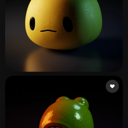
grdf ghthf
18 beğeni