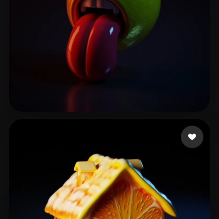
Durik Noah
9 beğeni