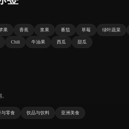
。
苹果
香蕉
浆果
番茄
草莓
绿叶蔬菜
Chili
牛油果
西瓜
甜瓜
感。
餐与零食
饮品与饮料
亚洲美食