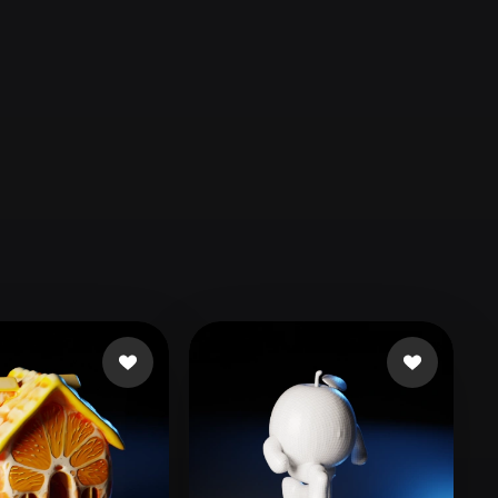
Automotive
Design
Character
Design
21
Flat
Gothic
Minimalist
Modern