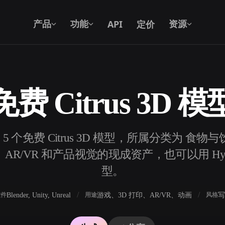
API
定价
产品
功能
资源
免费 Citrus 3D 模
文本转 3D
从文字提示到 3D 物体 —— 即刻完成。
5 个免费 Citrus 3D 模型，所属分类为 
API
将我们的创意 AI 接入你的应用或工作
AR/VR 和产品视觉的现成资产，也可以用 Hype
流。
型。
Blender, Unity, Unreal
游戏、3D 打印、AR/VR、动画
写
软件
用途
风格
3D 模型搜索引擎
器
SVG 转 3D 转换器