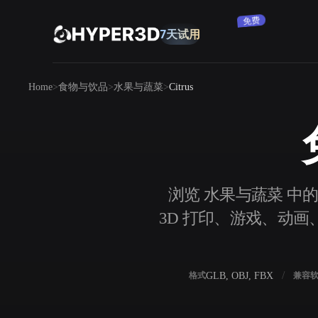
订阅
7天试用
免费
产品
Home
食物与饮品
水果与蔬菜
Citrus
功能
Rodin
ChatAvatar
API
图片转 3D
定价
上传一张图片，即刻获得 3D 物体。
资源
浏览 水果与蔬菜 中的 
AI 图片生成器
3D 打印、游戏、动画、
用一句简单提示生成高质量视觉内容。
社区
OmniCraft
GLB, OBJ, FBX
格式
兼容
AI 图像重混
AI 纹理生成器
故事
研究
博客
AI 图像增强器
AI HDRI 生成