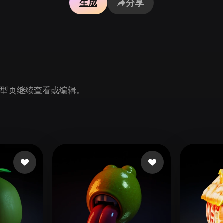
生成
分享
Game
n
Development
ce
VR/AR
Mechanical
Engineering
n 模型页继续查看或编辑。
ot
Maya
3DS Max
ComfyUI
oon
Cel-Shaded
Fantasy
tric
Low Poly
Medieval