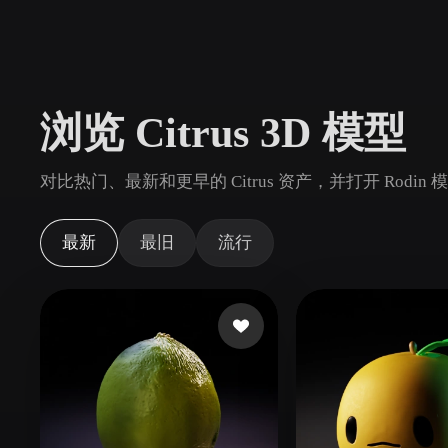
用例
3D Printing
Animatio
NFT Creation
E-commer
浏览 Citrus 3D 模型
Jewelry
Metaverse
Design
对比热门、最新和更早的 Citrus 资产，并打开 Rodi
插件
Blender
Unity
Unreal
God
最新
最旧
流行
风格
Abstract
Anime
Cart
Hand-Painted
Industrial
Isome