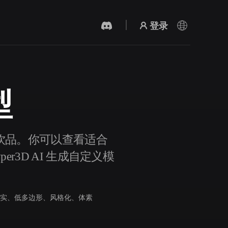
登录
型
AI 视频生成器
用 AI 从文字或图片创作视频。
食物与饮品。你可以查看适合
r3D AI 生成自定义模
实、低多边形、风格化、体素
3D 网格 편집기