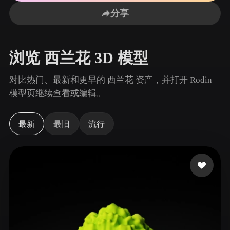
用例
AI 图像重混
AI HDRI 生成器
3D 网格 편집기
分享
3D Printing
Animation
AI 图像增强器
3D 模型搜索引擎
Game
Automotive
AI 纹理生成器
SVG 转 3D 转换器
Development
Design
浏览 西兰花 3D 模型
NFT Creation
E-commerce
对比热门、最新和更早的 西兰花 资产，并打开 Rodin
Character
模型页继续查看或编辑。
VR/AR
Design
Metaverse
Jewelry Design
最新
最旧
流行
Mechanical
Engineering
插件
Blender
Unity
Unreal
Godot
Maya
3DS Max