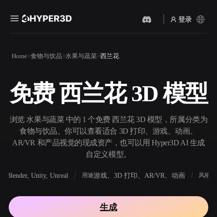
登录
产品
Home
食物与饮品
水果与蔬菜
西兰花
功能
Rodin
ChatAvatar
API
免费 西兰花 3D 模型
图片转 3D
文本转 3D
定价
上传一张图片，即刻获得 3D
从文字提示到 3D 物体 ——
物体。
即刻完成。
资源
浏览 水果与蔬菜 中的 1 个免费 西兰花 3D 模型，所属分类为
AI 视频生成器
AI 图片生成器
食物与饮品。你可以查看适合 3D 打印、游戏、动画、
用 AI 从文字或图片创作视
用一句简单提示生成高质量
AR/VR 和产品视觉的现成资产，也可以用 Hyper3D AI 生成
频。
视觉内容。
自定义模型。
社区
API
Blender, Unity, Unreal
游戏、3D 打印、AR/VR、动画
写
软件
用途
风格
将我们的创意 AI 接入你的应
用或工作流。
故事
研究
博客
生成
OmniCraft