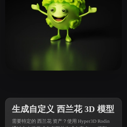
ComfyUI
21
风格
Abstract
Anime
Cartoon
Cel-Shaded
Fantasy
Flat
Gothic
Hand-Painted
Industrial
Isometric
Low Poly
Medieval
Minimalist
Modern
Organic
Photorealistic
7 点赞
OpsManUK
Pixel Art
Realistic
Retro
Stylized
Voxel
生成自定义 西兰花 3D 模型
需要特定的 西兰花 资产？使用 Hyper3D Rodin