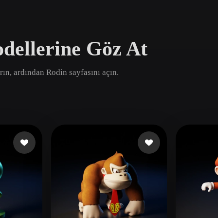
Game
n
Development
dellerine Göz At
ce
VR/AR
Mechanical
ırın, ardından Rodin sayfasını açın.
Engineering
ot
Maya
3DS Max
ComfyUI
oon
Cel-Shaded
Fantasy
tric
Low Poly
Medieval