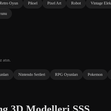
Retro Oyun
Piksel
Pixel Art
Robot
Vintage Elek
yunu
z atın.
unları
Nintendo Serileri
RPG Oyunları
Pokemon
ng 3D Modelleri SSS