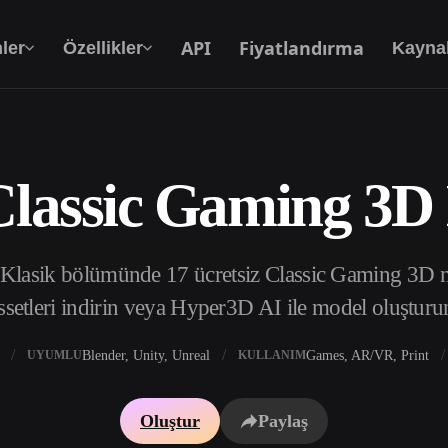
API
Fiyatlandırma
ler
Özellikler
Kayna
Classic Gaming 3D
Metinden 3D’ye
Metin isteminden 3D nesneye — anında.
Klasik bölümünde 17 ücretsiz Classic Gaming 3D m
API
Yaratıcı yapay zekamızı uygulamanıza ya da iş
ssetleri indirin veya Hyper3D AI ile model oluşturu
akışınıza entegre edin.
Blender, Unity, Unreal
Games, AR/VR, Print
UYUMLU
KULLANIM
 Doku Oluşturucu
3D Model Arama Motoru
Oluştur
Paylaş
 HDRI Oluşturucu
SVG’den 3D’ye Dönüştürücü