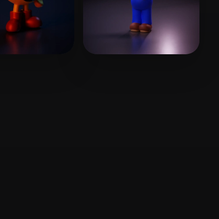
OY
9 beğeni
xiyid80598
8 beğeni