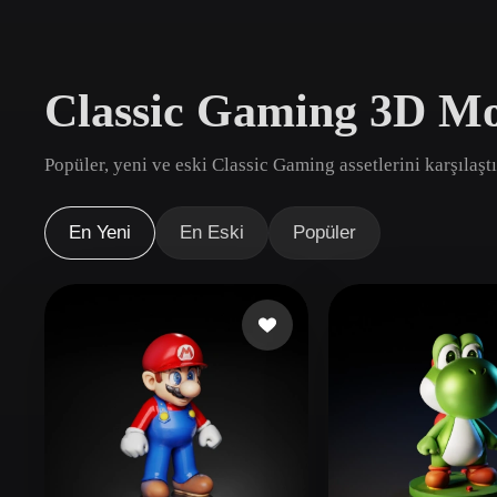
Kullanım Alanları
3D Printing
Animatio
Classic Gaming 3D Mo
NFT Creation
E-commer
Jewelry
Metaverse
Popüler, yeni ve eski Classic Gaming assetlerini karşılaşt
Design
Eklentiler
En Yeni
En Eski
Popüler
Blender
Unity
Unreal
God
Stiller
Abstract
Anime
Cart
Hand-Painted
Industrial
Isome