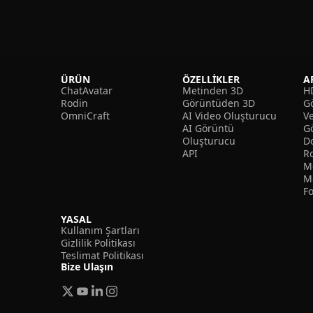
ÜRÜN
ÖZELLIKLER
A
ChatAvatar
Metinden 3D
H
Rodin
Görüntüden 3D
Gö
OmniCraft
AI Video Oluşturucu
V
AI Görüntü
G
Oluşturucu
D
API
R
M
M
F
YASAL
Kullanım Şartları
Gizlilik Politikası
Teslimat Politikası
Bize Ulaşın