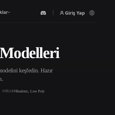
Giriş Yap
klar
 Modelleri
Yapay Zeka Video Oluşturucu
Yapay zekayla metinden ya da görsellerden
video oluşturun.
odelini keşfedin. Hazır
n.
Realistic, Low Poly
STILLER
3D Mesh Düzenleyici