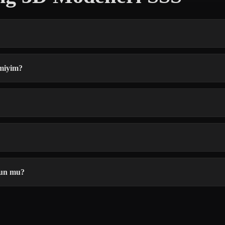
 miyim?
gun mu?