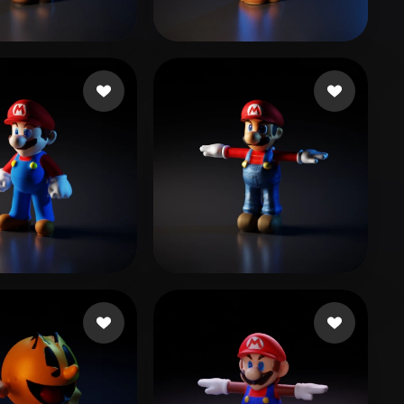
Stylized
Voxel
dsfdgkjh gfdhgf
517 beğeni
LIU SHAMPOO
29 beğeni
nicoCWX
63 beğeni
Mpoutos Konstantinos
28 beğeni