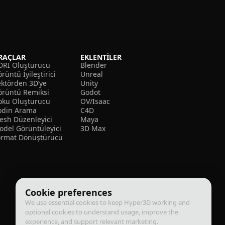
RAÇLAR
EKLENTILER
DRI Oluşturucu
Blender
rüntü İyileştirici
Unreal
ektörden 3D’ye
Unity
örüntü Remiksi
Godot
oku Oluşturucu
OV/Isaac
odin Arama
C4D
esh Düzenleyici
Maya
odel Görüntüleyici
3D Max
ormat Dönüştürücü
Cookie preferences
We use essential cookies to keep Hyper3D working and
optional cookies to understand usage, improve the
experience, and support relevant marketing.