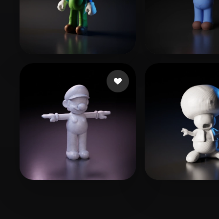
huawei
16 beğeni
daluobei
12 beğ
LING Huabin
2 beğeni
eEhyQx
9 beğen