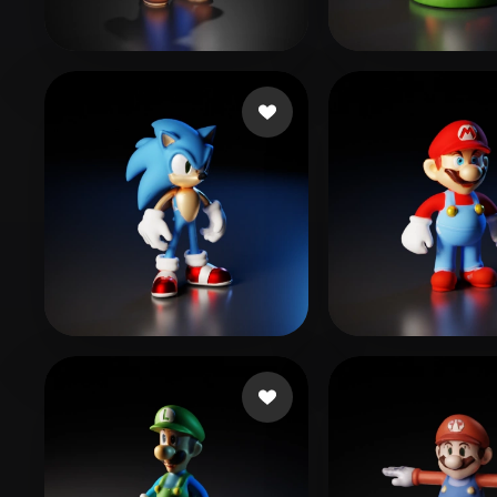
Organic
Photorealistic
Pixel
Smaok
236 beğeni
???
181 beğeni
Ibarra Soy
32 beğeni
goyoungeefm
4