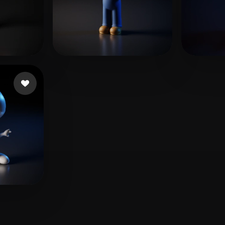
eni
Ramiro
23 beğeni
T-B
i