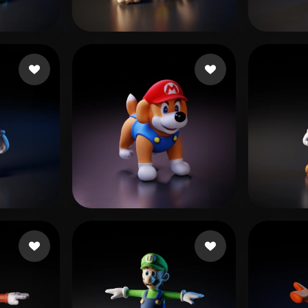
 Art
Realistic
Retro
Bekkal Abdelouahed
303 beğeni
fdfsf
5 beğeni
heems nathan
13 beğeni
nico