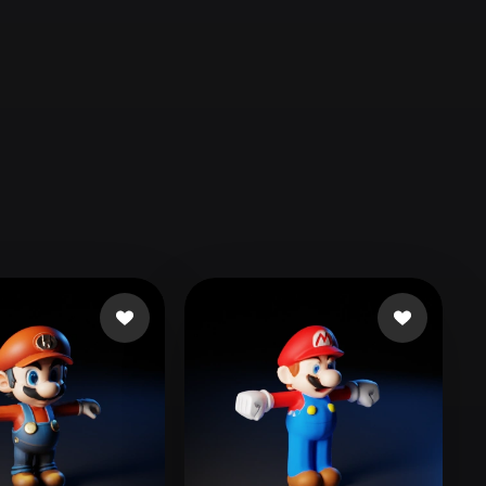
Automotive
Design
Character
Design
21
Flat
Gothic
Minimalist
Modern