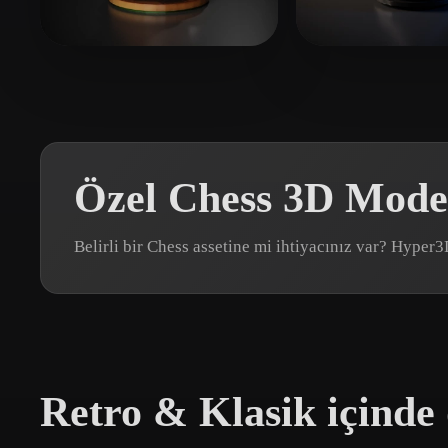
Organic
Photorealistic
Pixel
Ex Ali
113 beğeni
Shary2 Alan
11
Özel Chess 3D Model
Belirli bir Chess assetine mi ihtiyacınız var? Hyper
Retro & Klasik içinde 