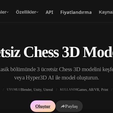
API
Fiyatlandırma
ler
Özellikler
Kayna
tsiz Chess 3D Mode
Metinden 3D’ye
Metin isteminden 3D nesneye — anında.
sik bölümünde 3 ücretsiz Chess 3D modelini keşfedi
API
Yaratıcı yapay zekamızı uygulamanıza ya da iş
veya Hyper3D AI ile model oluşturun.
akışınıza entegre edin.
Blender, Unity, Unreal
Games, AR/VR, Print
UYUMLU
KULLANIM
 Doku Oluşturucu
3D Model Arama Motoru
Oluştur
Paylaş
 HDRI Oluşturucu
SVG’den 3D’ye Dönüştürücü