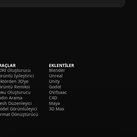
RAÇLAR
EKLENTILER
DRI Oluşturucu
Blender
rüntü İyileştirici
Unreal
ektörden 3D’ye
Unity
örüntü Remiksi
Godot
oku Oluşturucu
OV/Isaac
odin Arama
C4D
esh Düzenleyici
Maya
odel Görüntüleyici
3D Max
ormat Dönüştürücü