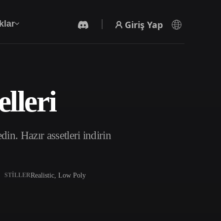
Giriş Yap
klar
lleri
Yapay Zeka Video Oluşturucu
Yapay zekayla metinden ya da görsellerden
video oluşturun.
n. Hazır assetleri indirin
Realistic, Low Poly
STILLER
3D Mesh Düzenleyici