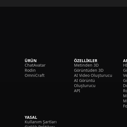
ÜRÜN
ÖZELLIKLER
A
ChatAvatar
Metinden 3D
H
Rodin
Görüntüden 3D
Gö
OmniCraft
AI Video Oluşturucu
V
AI Görüntü
G
Oluşturucu
D
API
R
M
M
F
YASAL
Kullanım Şartları
Gizlilik Politikası