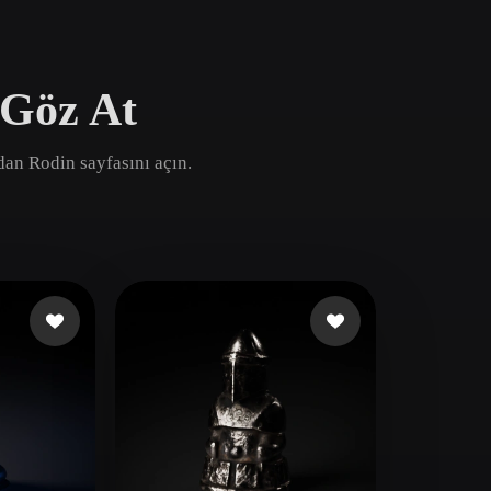
Game
n
Development
 Göz At
ce
VR/AR
Mechanical
ndan Rodin sayfasını açın.
Engineering
ot
Maya
3DS Max
ComfyUI
oon
Cel-Shaded
Fantasy
tric
Low Poly
Medieval