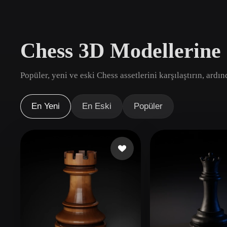
Kullanım Alanları
3D Printing
Animatio
Chess 3D Modellerine
NFT Creation
E-commer
Jewelry
Metaverse
Popüler, yeni ve eski Chess assetlerini karşılaştırın, ardı
Design
Eklentiler
En Yeni
En Eski
Popüler
Blender
Unity
Unreal
God
Stiller
Abstract
Anime
Cart
Hand-Painted
Industrial
Isome