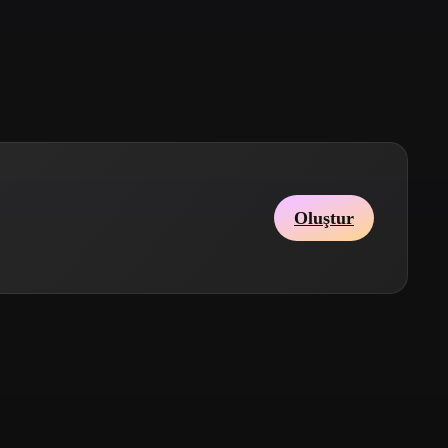
Stylized
Voxel
Oluştur