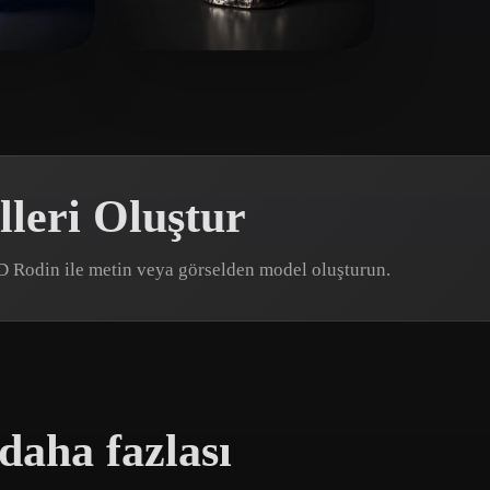
 Art
Realistic
Retro
3 beğeni
Semenov Vladimir
4 beğeni
leri Oluştur
3D Rodin ile metin veya görselden model oluşturun.
daha fazlası