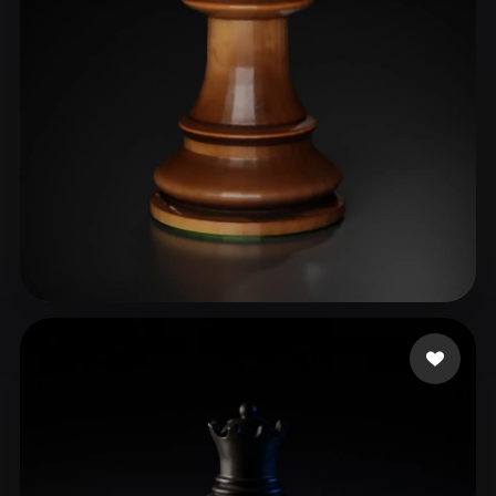
ComfyUI
21
Styles
Abstract
Anime
Cartoon
Cel-Shaded
Fantasy
Flat
Gothic
Hand-Painted
Industrial
Isometric
Low Poly
Medieval
Minimalist
Modern
Organic
Photorealistic
Ex Ali
113 likes
Pixel Art
Realistic
Retro
Stylized
Voxel