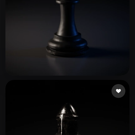
Shary2 Alan
113 likes