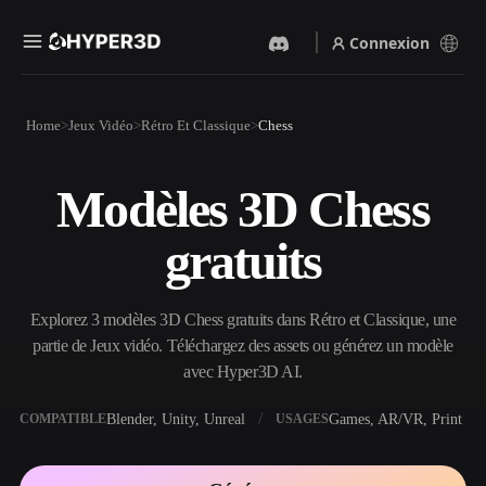
Connexion
Produits
Home
Jeux Vidéo
Rétro Et Classique
Chess
Fonctionnalités
Rodin
ChatAvatar
API
Modèles 3D Chess
Image Vers 3D
Texte Vers 3D
Tarifs
Importez une image, obtenez
Du prompt textuel à l'objet
gratuits
un objet 3D instantanément.
3D — instantanément.
Ressources
Générateur D’images IA
Générateur Vidéo IA
Générez des visuels de haute
Créez des vidéos à partir de
Explorez 3 modèles 3D Chess gratuits dans Rétro et Classique, une
qualité à partir d'un simple
texte ou d'images avec l'IA.
prompt.
partie de Jeux vidéo. Téléchargez des assets ou générez un modèle
Communauté
avec Hyper3D AI.
API
Intégrez notre IA créative à
votre application ou votre
Blender, Unity, Unreal
Games, AR/VR, Print
COMPATIBLE
USAGES
Histoire
Recherche
Blog
workflow.
OmniCraft