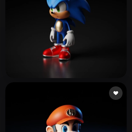
24 Fitfreak
521 likes