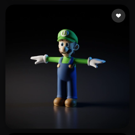
daluobei
12 likes