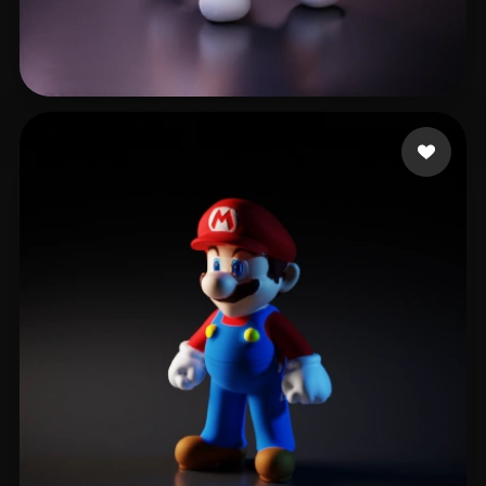
heems nathan
13 likes