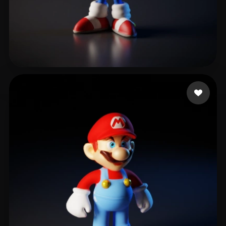
v1s0
20 likes