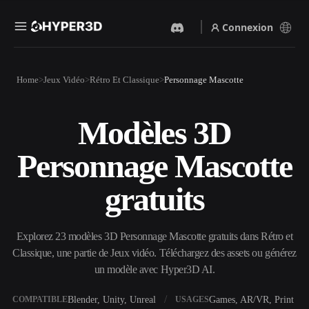
Connexion
Produits
Home
Jeux Vidéo
Rétro Et Classique
Personnage Mascotte
Fonctionnalités
Rodin
ChatAvatar
API
Modèles 3D
Image Vers 3D
Texte Vers 3D
Tarifs
Importez une image, obtenez
Du prompt textuel à l'objet
Personnage Mascotte
un objet 3D instantanément.
3D — instantanément.
Ressources
Générateur D’images IA
Générateur Vidéo IA
gratuits
Générez des visuels de haute
Créez des vidéos à partir de
qualité à partir d'un simple
texte ou d'images avec l'IA.
prompt.
Communauté
Explorez 23 modèles 3D Personnage Mascotte gratuits dans Rétro et
API
Classique, une partie de Jeux vidéo. Téléchargez des assets ou générez
Intégrez notre IA créative à
votre application ou votre
un modèle avec Hyper3D AI.
Histoire
Recherche
Blog
workflow.
OmniCraft
Blender, Unity, Unreal
Games, AR/VR, Print
COMPATIBLE
USAGES