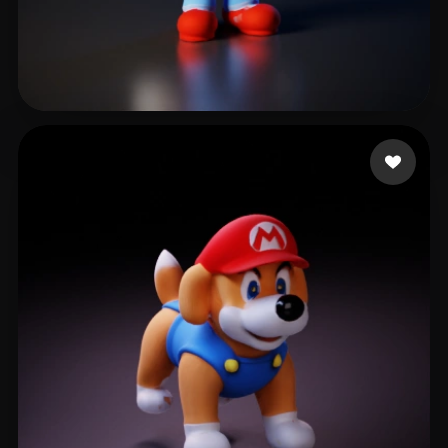
goyoungeefm
45 likes