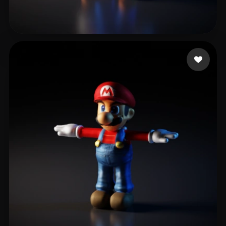
niconicoCWX
63 likes