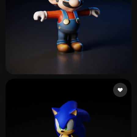
fdfsfdsfdgkjh gfdhgf
517 likes