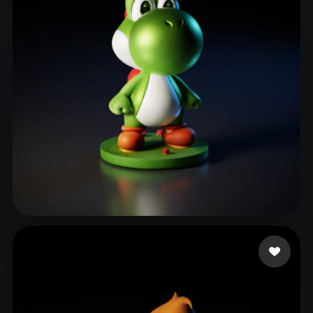
???
181 likes