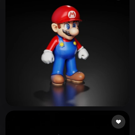
ComfyUI
21
Styles
Abstract
Anime
Cartoon
Cel-Shaded
Fantasy
Flat
Gothic
Hand-Painted
Industrial
Isometric
Low Poly
Medieval
Minimalist
Modern
Organic
Photorealistic
Pixel Art
Realistic
Retro
Stylized
Voxel
Smaok
236 likes