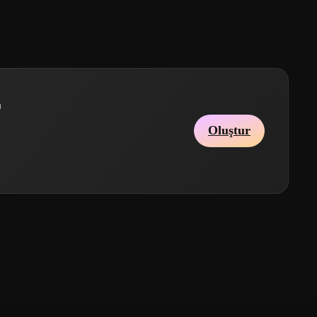
r
Oluştur