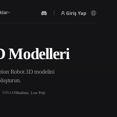
Giriş Yap
klar
D Modelleri
Yapay Zeka Video Oluşturucu
Yapay zekayla metinden ya da görsellerden
video oluşturun.
nion Robot 3D modelini
oluşturun.
Realistic, Low Poly
STILLER
3D Mesh Düzenleyici