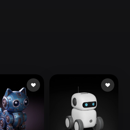
Automotive
Design
Character
Design
21
Flat
Gothic
Minimalist
Modern