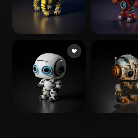
Zaw Ye Myint
32 beğeni
Stone Josh
115 
Tongquan Wang
76 beğeni
Layte
48 beğeni