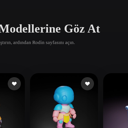
Game
n
Development
Modellerine Göz At
ce
VR/AR
Mechanical
ştırın, ardından Rodin sayfasını açın.
Engineering
ot
Maya
3DS Max
ComfyUI
oon
Cel-Shaded
Fantasy
tric
Low Poly
Medieval