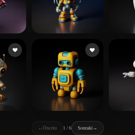
beğeni
SteveC
59 beğeni
SHO
ShadowZ900
64 beğeni
Supp
←
Önceki
1 / 6
Sonraki
→