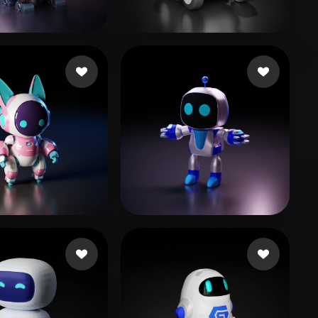
Stylized
Voxel
윤 지원
Qx
198 beğeni
180 beğeni
d Kristian
252 beğeni
eEhyQx
254 beğeni