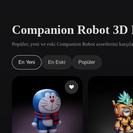
Kullanım Alanları
3D Printing
Animatio
Companion Robot 3D 
NFT Creation
E-commer
Jewelry
Metaverse
Popüler, yeni ve eski Companion Robot assetlerini karşıla
Design
Eklentiler
En Yeni
En Eski
Popüler
Blender
Unity
Unreal
God
Stiller
Abstract
Anime
Cart
Hand-Painted
Industrial
Isome