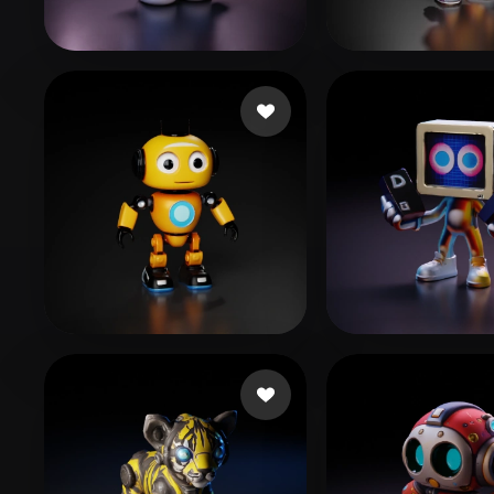
Organic
Photorealistic
Pixel
Luo Lu o cheng wei
129 beğeni
shyboypg
41 be
콜라 제로
ŞAHİN Semih
186 beğeni
81 be