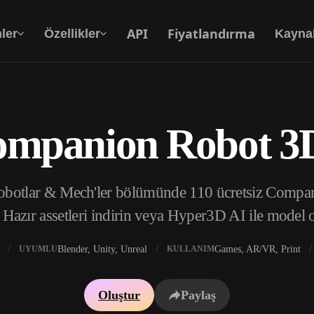
API
Fiyatlandırma
ler
Özellikler
Kayna
ompanion Robot 3
Metinden 3D’ye
Metin isteminden 3D nesneye — anında.
Robotlar & Mech'ler bölümünde 110 ücretsiz Compa
API
Yaratıcı yapay zekamızı uygulamanıza ya da iş
 Hazır assetleri indirin veya Hyper3D AI ile model 
akışınıza entegre edin.
Blender, Unity, Unreal
Games, AR/VR, Print
UYUMLU
KULLANIM
 Doku Oluşturucu
3D Model Arama Motoru
Oluştur
Paylaş
 HDRI Oluşturucu
SVG’den 3D’ye Dönüştürücü