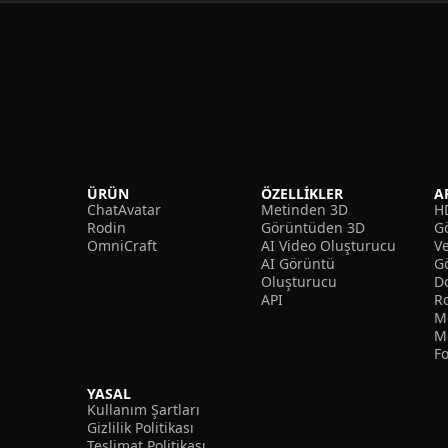
ÜRÜN
ÖZELLIKLER
A
ChatAvatar
Metinden 3D
H
Rodin
Görüntüden 3D
Gö
OmniCraft
AI Video Oluşturucu
V
AI Görüntü
G
Oluşturucu
D
API
R
M
M
F
YASAL
Kullanım Şartları
Gizlilik Politikası
Teslimat Politikası