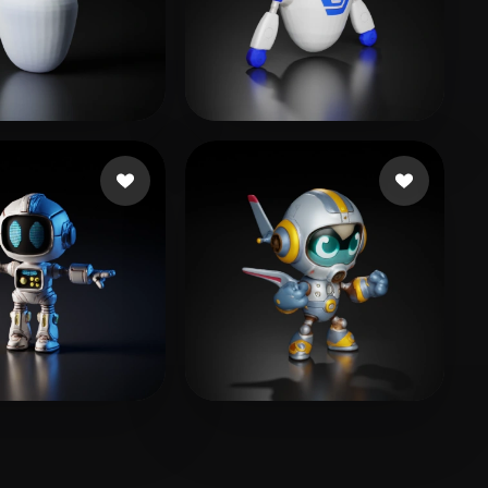
BHIT SINGH
210 beğeni
Anderson Huamani Ma
40 beğeni
ort UberMC
96 beğeni
Walbers Joran
21 beğeni