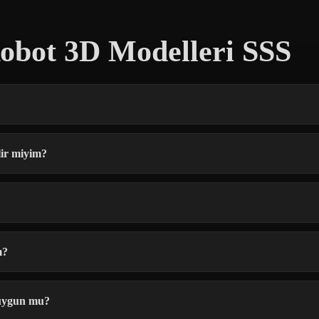
obot 3D Modelleri SSS
lir miyim?
m?
 uygun mu?