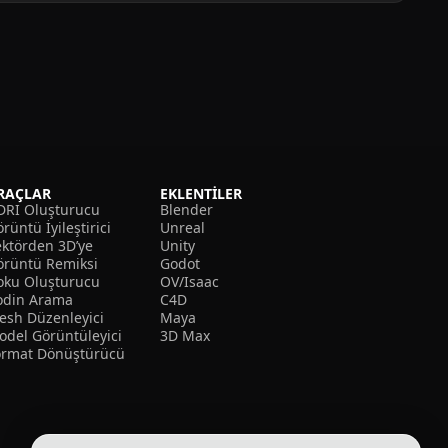
RAÇLAR
EKLENTILER
DRI Oluşturucu
Blender
rüntü İyileştirici
Unreal
ektörden 3D’ye
Unity
örüntü Remiksi
Godot
oku Oluşturucu
OV/Isaac
odin Arama
C4D
esh Düzenleyici
Maya
odel Görüntüleyici
3D Max
ormat Dönüştürücü