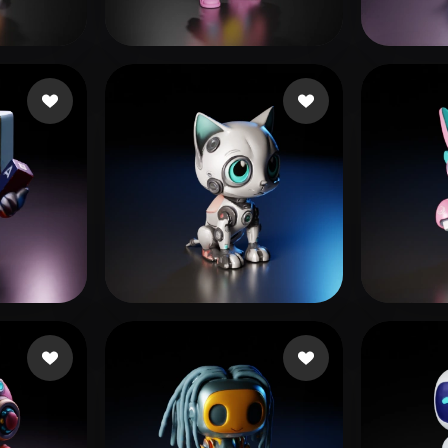
 Art
Realistic
Retro
ğeni
Johnson Arthur
28 beğeni
eEhy
ğeni
sqgqrq
164 beğeni
Howal