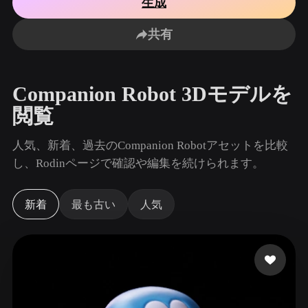
生成
ユースケース
AI画像リミックス
AI HDRIジェネレーター
3Dメッ
3D Printing
Animation
共有
AI画像エンハンサー
3Dモデル検索エンジン
Game
Automotive
Development
Design
AIテクスチャジェネレーター
SVGから3Dへの変換ツール
Companion Robot 3Dモデルを
NFT Creation
E-commerce
閲覧
Character
VR/AR
Design
人気、新着、過去のCompanion Robotアセットを比較
Metaverse
Jewelry Design
し、Rodinページで確認や編集を続けられます。
Mechanical
Engineering
新着
最も古い
人気
プラグイン
Blender
Unity
Unreal
Godot
Maya
3DS Max