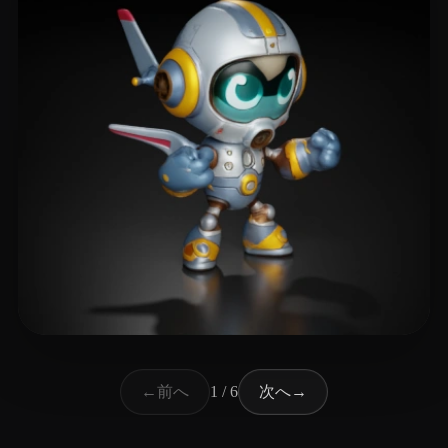
21 いいね
Walbers Joran
前へ
次へ
←
1 / 6
→