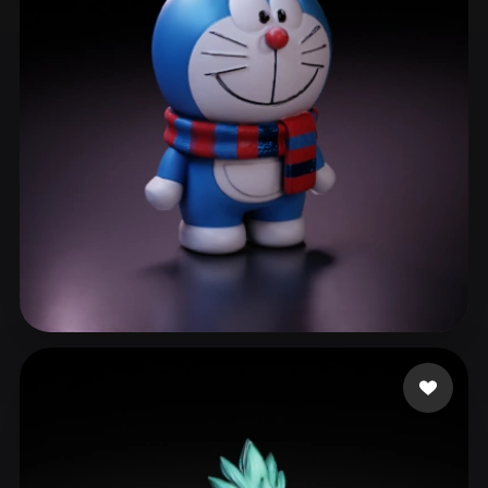
ComfyUI
21
スタイル
Abstract
Anime
Cartoon
Cel-Shaded
Fantasy
Flat
Gothic
Hand-Painted
Industrial
Isometric
Low Poly
Medieval
Minimalist
Modern
Organic
Photorealistic
Pixel Art
Realistic
Retro
Stylized
129 いいね
Luo Lu o cheng wei
Voxel