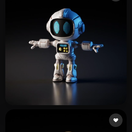
96 いいね
Support UberMC