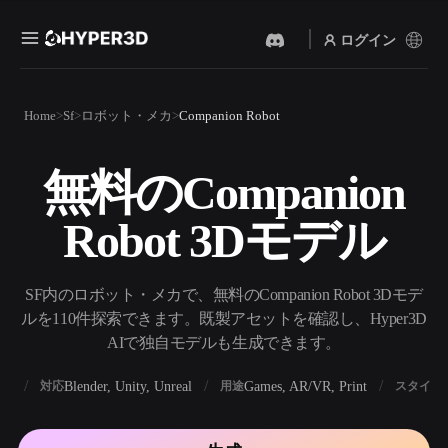
ログイン
製品
Home
Sf
ロボット・メカ
Companion Robot
機能
Rodin
ChatAvatar
API
無料のCompanion
画像から 3D
テキストから 3D
料金
写真をアップロードするだ
テキストプロンプトから3D
けで、3Dオブジェクトが瞬
Robot 3Dモデル
オブジェクトへ — 瞬時に。
時に完成。
リソース
AI 画像生成
AI 動画生成
シンプルなプロンプトか
テキストや画像から、AIで
SF内のロボット・メカで、無料のCompanion Robot 3Dモデ
ら、高品質なビジュアルを
動画を作成。
生成。
ルを110件探索できます。既製アセットを確認し、Hyper3D
コミュニティ
AIで独自モデルも生成できます。
API
私たちのクリエイティブAI
を、あなたのアプリやワー
BX
Blender, Unity, Unreal
Games, AR/VR, Print
対応
用途
スタイル
ストーリー
研究
ブログ
クフローに組み込みましょ
う。
OmniCraft