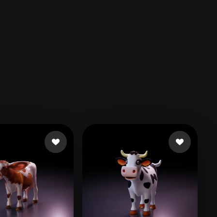
Automotive
Design
Character
Design
21
Flat
Gothic
Minimalist
Modern