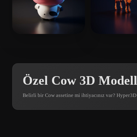
pengpengR
10 beğeni
Hähnlein Stefa
Özel Cow 3D Modell
Belirli bir Cow assetine mi ihtiyacınız var? Hyper3