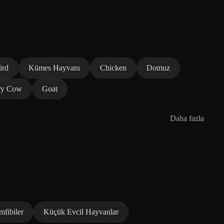
ird
Kümes Hayvanı
Chicken
Domuz
ry Cow
Goat
Daha fazla
fibiler
Küçük Evcil Hayvanlar