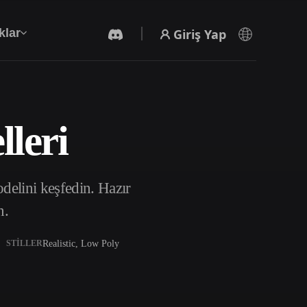
Giriş Yap
klar
leri
Yapay Zeka Video Oluşturucu
Yapay zekayla metinden ya da görsellerden
video oluşturun.
elini keşfedin. Hazır
n.
Realistic, Low Poly
STILLER
3D Mesh Düzenleyici