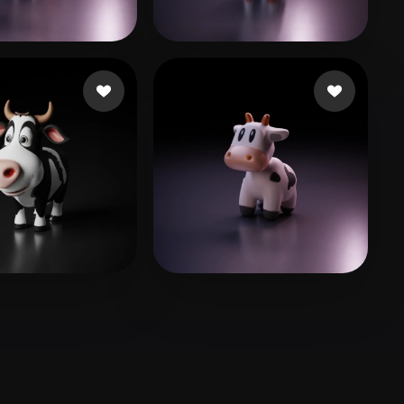
Stylized
Voxel
 Paweł
26 beğeni
Woody
25 beğeni
234
13 beğeni
zhouzhiaa
26 beğeni