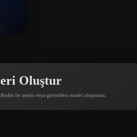
n
23 beğeni
eri Oluştur
D Rodin ile metin veya görselden model oluşturun.