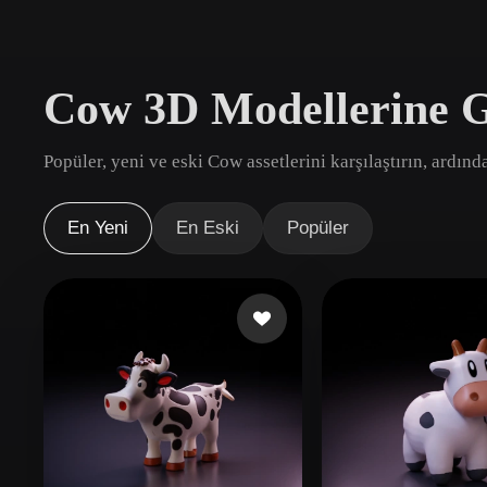
Kullanım Alanları
3D Printing
Animatio
Cow 3D Modellerine G
NFT Creation
E-commer
Jewelry
Metaverse
Popüler, yeni ve eski Cow assetlerini karşılaştırın, ardınd
Design
Eklentiler
En Yeni
En Eski
Popüler
Blender
Unity
Unreal
God
Stiller
Abstract
Anime
Cart
Hand-Painted
Industrial
Isome