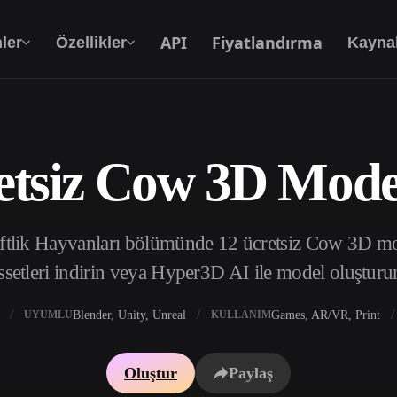
API
Fiyatlandırma
ler
Özellikler
Kayna
etsiz Cow 3D Model
Metinden 3D’ye
Metin isteminden 3D nesneye — anında.
iftlik Hayvanları bölümünde 12 ücretsiz Cow 3D mod
API
Yaratıcı yapay zekamızı uygulamanıza ya da iş
ssetleri indirin veya Hyper3D AI ile model oluşturu
akışınıza entegre edin.
Blender, Unity, Unreal
Games, AR/VR, Print
UYUMLU
KULLANIM
 Doku Oluşturucu
3D Model Arama Motoru
Oluştur
Paylaş
 HDRI Oluşturucu
SVG’den 3D’ye Dönüştürücü