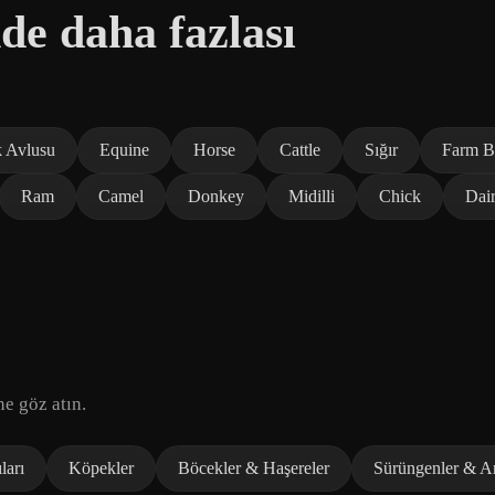
nde daha fazlası
k Avlusu
Equine
Horse
Cattle
Sığır
Farm B
Ram
Camel
Donkey
Midilli
Chick
Dai
ne göz atın.
ları
Köpekler
Böcekler & Haşereler
Sürüngenler & Am