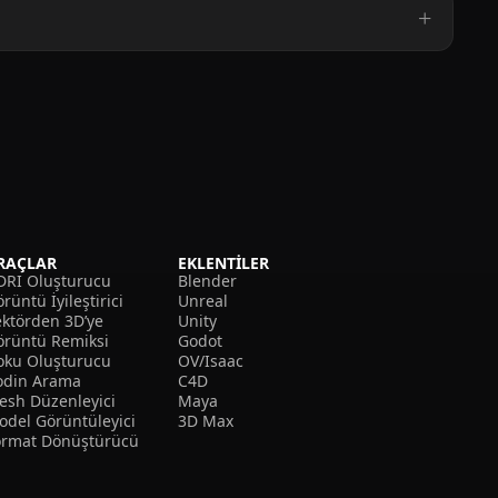
RAÇLAR
EKLENTILER
DRI Oluşturucu
Blender
rüntü İyileştirici
Unreal
ektörden 3D’ye
Unity
örüntü Remiksi
Godot
oku Oluşturucu
OV/Isaac
odin Arama
C4D
esh Düzenleyici
Maya
odel Görüntüleyici
3D Max
ormat Dönüştürücü