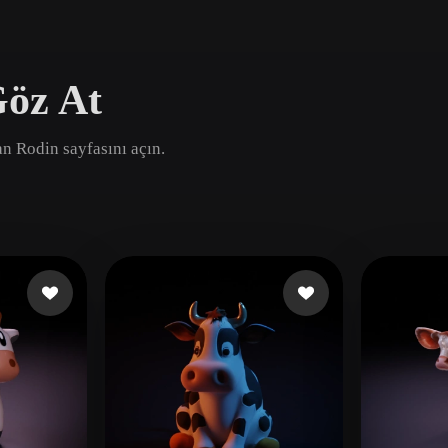
Game
n
Development
öz At
ce
VR/AR
Mechanical
an Rodin sayfasını açın.
Engineering
ot
Maya
3DS Max
ComfyUI
oon
Cel-Shaded
Fantasy
tric
Low Poly
Medieval