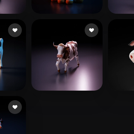
 Art
Realistic
Retro
ğeni
mindtomatter
39 beğeni
Malaj
eni
Art Aksios
8 beğeni
Test1