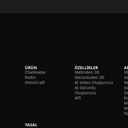
ÜRÜN
ÖZELLIKLER
A
ChatAvatar
Metinden 3D
H
Rodin
Görüntüden 3D
Gö
OmniCraft
AI Video Oluşturucu
V
AI Görüntü
G
Oluşturucu
D
API
R
M
M
F
YASAL