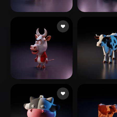
Organic
Photorealistic
Pixel
Petrencu Marcel
79 beğeni
gaozhen
113 be
Lo cgman18
11 beğeni
Ghy Thy
30 beğ