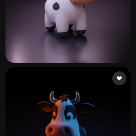
gaozhen
113 beğeni