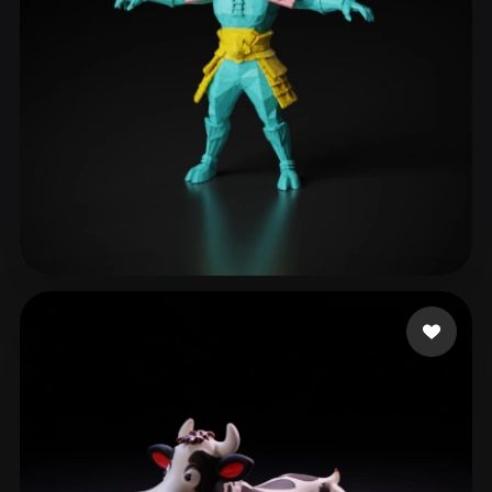
xcvs
112 beğeni