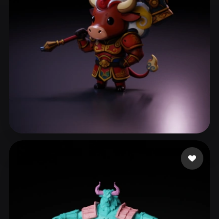
ComfyUI
21
Stiller
Abstract
Anime
Cartoon
Cel-Shaded
Fantasy
Flat
Gothic
Hand-Painted
Industrial
Isometric
Low Poly
Medieval
Minimalist
Modern
Organic
Photorealistic
Nansang
24 beğeni
Pixel Art
Realistic
Retro
Stylized
Voxel