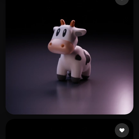
zhouzhiaa
26 beğeni