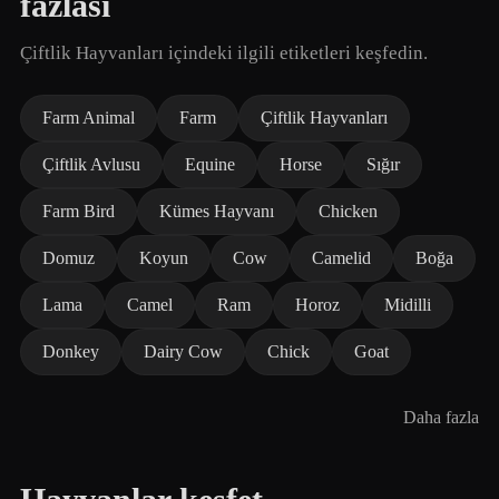
fazlası
Çiftlik Hayvanları içindeki ilgili etiketleri keşfedin.
Farm Animal
Farm
Çiftlik Hayvanları
Çiftlik Avlusu
Equine
Horse
Sığır
Farm Bird
Kümes Hayvanı
Chicken
Domuz
Koyun
Cow
Camelid
Boğa
Lama
Camel
Ram
Horoz
Midilli
Donkey
Dairy Cow
Chick
Goat
Daha fazla