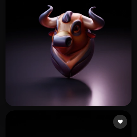
Fact_on_fire
6 beğeni