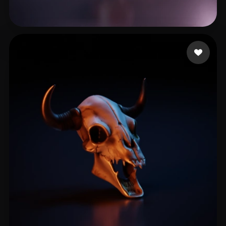
Lo cgman18
11 beğeni