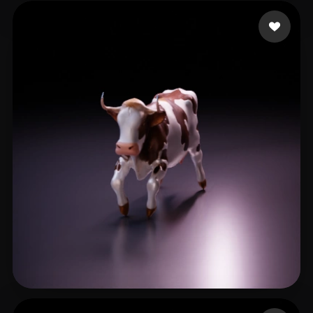
Ghy Thy
30 beğeni
Art Aksios
8 beğeni