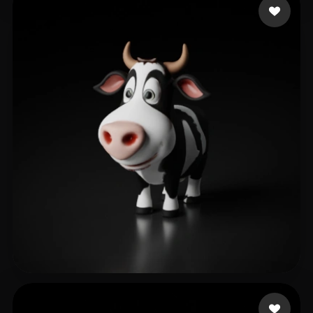
Test1234
13 beğeni