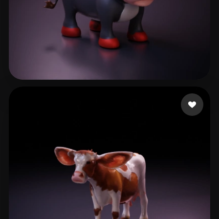
macja
35 beğeni