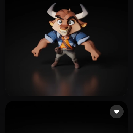
jun liu
10 beğeni