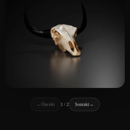
史 莱姆
14 beğeni
←
Önceki
1 / 2
Sonraki
→