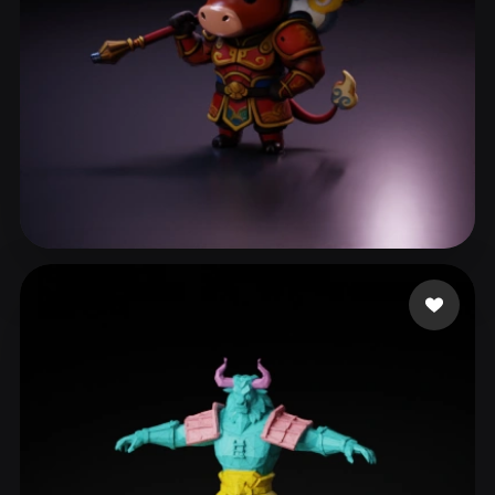
ComfyUI
21
风格
Abstract
Anime
Cartoon
Cel-Shaded
Fantasy
Flat
Gothic
Hand-Painted
Industrial
Isometric
Low Poly
Medieval
24 点赞
Nansang
Minimalist
Modern
Organic
Photorealistic
Pixel Art
Realistic
Retro
Stylized
Voxel