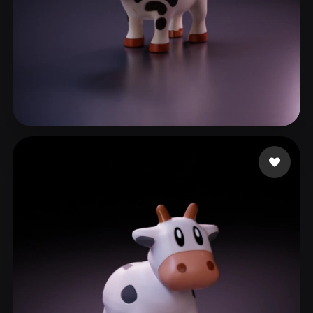
79 点赞
Petrencu Marcel