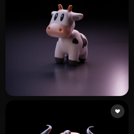
26 点赞
zhouzhiaa