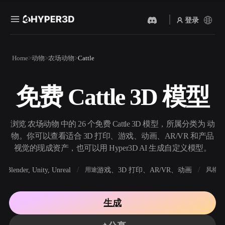
登录
产品
Home
动物
农场动物
Cattle
功能
Rodin
ChatAvatar
API
免费 Cattle 3D 模型
图片转 3D
文本转 3D
定价
上传一张图片，即刻获得 3D
从文字提示到 3D 物体 ——
物体。
即刻完成。
资源
浏览 农场动物 中的 26 个免费 Cattle 3D 模型，所属分类为 动
AI 视频生成器
AI 图片生成器
物。你可以查看适合 3D 打印、游戏、动画、AR/VR 和产品
用 AI 从文字或图片创作视
用一句简单提示生成高质量
视觉的现成资产，也可以用 Hyper3D AI 生成自定义模型。
频。
视觉内容。
社区
Blender, Unity, Unreal
游戏、3D 打印、AR/VR、动画
写
软件
用途
风格
API
将我们的创意 AI 接入你的应
用或工作流。
故事
研究
博客
生成
OmniCraft