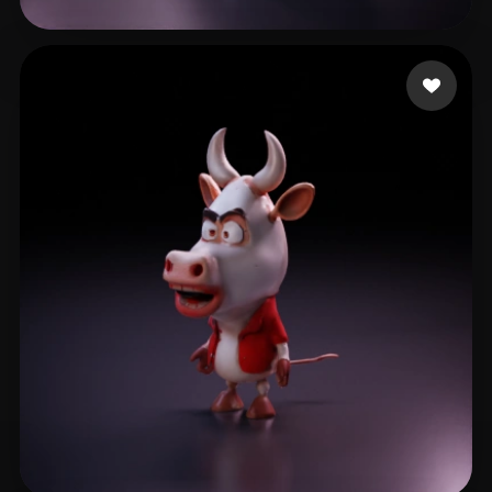
16 点赞
Singh Kartikey