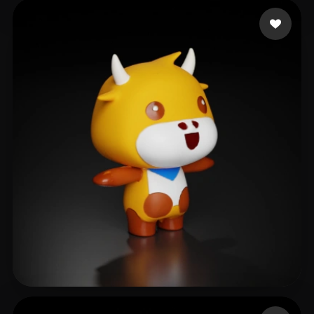
12 点赞
Michael
7 点赞
Wong Spring