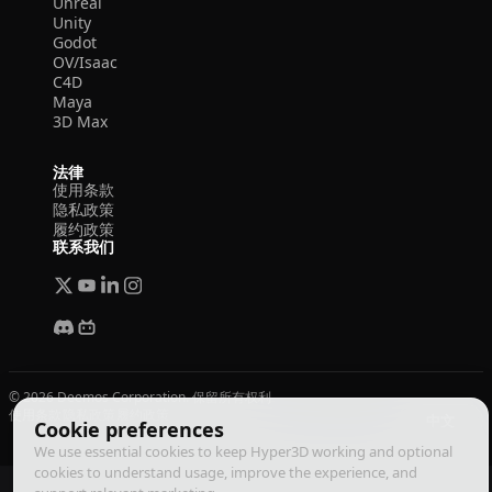
Unreal
Unity
Godot
OV/Isaac
C4D
Maya
3D Max
法律
使用条款
隐私政策
履约政策
联系我们
© 2026 Deemos Corporation. 保留所有权利
使用条款
隐私政策
履约政策
中文
Cookie preferences
We use essential cookies to keep Hyper3D working and optional
cookies to understand usage, improve the experience, and