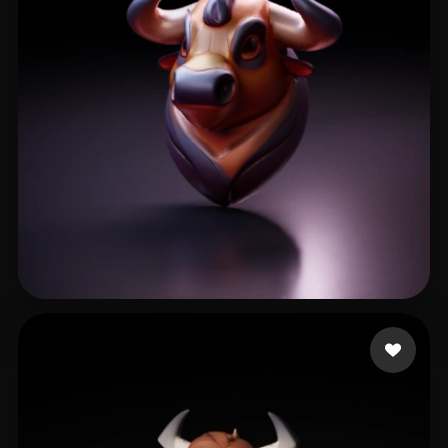
6 点赞
Fact_on_fire