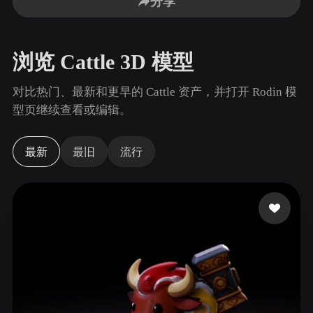
分享
用例
AI 图像重混
AI HDRI 生成器
3D 网格 편집기
3D Printing
Animation
AI 图像增强器
3D 模型搜索引擎
浏览 Cattle 3D 模型
Game
Automotive
AI 纹理生成器
SVG 转 3D 转换器
Development
Design
对比热门、最新和更早的 Cattle 资产，并打开 Rodin 模
NFT Creation
E-commerce
型页继续查看或编辑。
Character
VR/AR
Design
最新
最旧
流行
Metaverse
Jewelry Design
Mechanical
Engineering
插件
Blender
Unity
Unreal
Godot
Maya
3DS Max