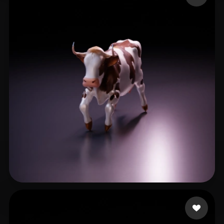
8 点赞
Art Aksios