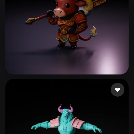
ComfyUI
21
Estilos
Abstract
Anime
Cartoon
Cel-Shaded
Fantasy
Flat
Gothic
Hand-Painted
Industrial
Isometric
Low Poly
Medieval
Minimalist
Modern
Organic
Photorealistic
Nansang
24 me gusta
Pixel Art
Realistic
Retro
Stylized
Voxel