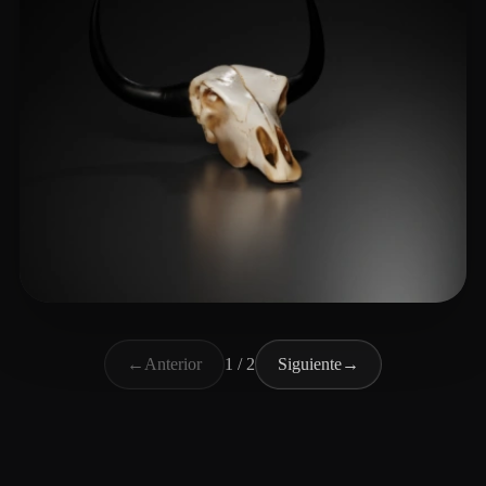
史 莱姆
14 me gusta
←
Anterior
1 / 2
Siguiente
→