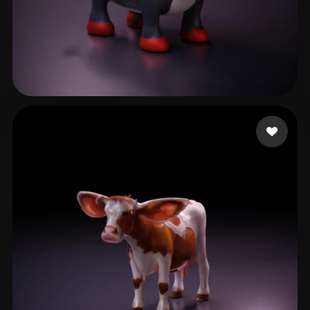
macja
35 me gusta