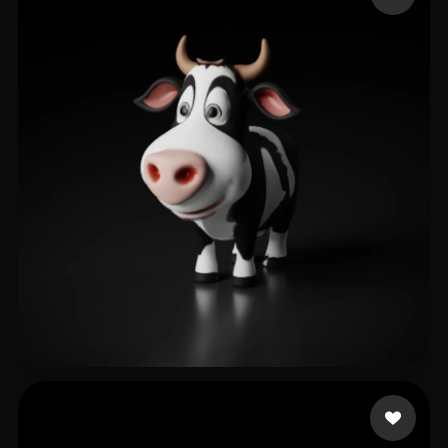
Test1234
13 me gusta