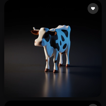
Wong Spring
7 me gusta
Ghy Thy
30 me gusta