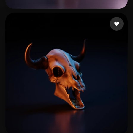
Lo cgman18
11 me gusta