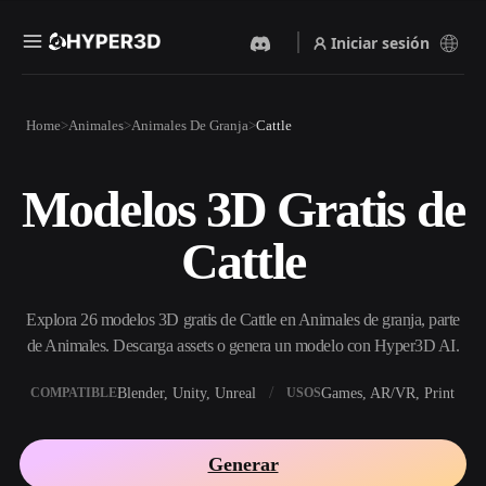
Iniciar sesión
Productos
Home
Animales
Animales De Granja
Cattle
Funciones
Rodin
ChatAvatar
API
Modelos 3D Gratis de
Imagen A 3D
Texto A 3D
Precios
Sube una imagen y obtén un
Del prompt de texto al objeto
Cattle
objeto 3D al instante.
3D — al instante.
Recursos
Generador De Imágenes Con
Generador De Video Con IA
IA
Explora 26 modelos 3D gratis de Cattle en Animales de granja, parte
Crea vídeos a partir de texto o
Genera imágenes de alta
imágenes con IA.
calidad a partir de un simple
de Animales. Descarga assets o genera un modelo con Hyper3D AI.
Comunidad
prompt.
Blender, Unity, Unreal
Games, AR/VR, Print
COMPATIBLE
USOS
API
Integra nuestra IA creativa en
Historia
Investigación
Blog
tu app o flujo de trabajo.
Generar
OmniCraft