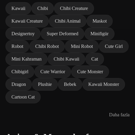
Kawaii
Chibi
Chibi Creature
Kawaii Creature
Chibi Animal
Maskot
Designertoy
Super Deformed
Minifigür
Robot
Chibi Robot
Mini Robot
Cute Girl
Mini Kahraman
Chibi Kawaii
Cat
Chibigirl
Cute Warrior
Cute Monster
Dragon
Plushie
Bebek
Kawaii Monster
Cartoon Cat
Daha fazla