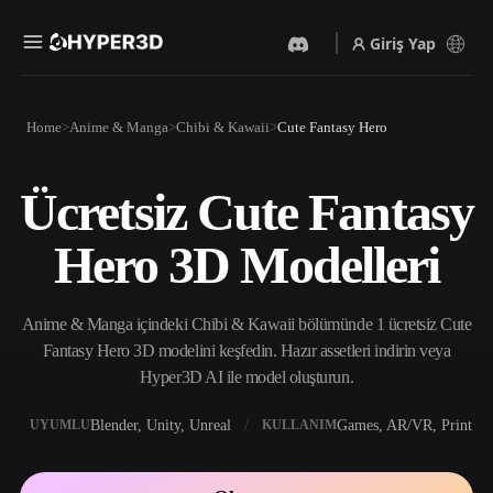
Giriş Yap
Ürünler
Home
Anime & Manga
Chibi & Kawaii
Cute Fantasy Hero
Özellikler
Rodin
ChatAvatar
API
Ücretsiz Cute Fantasy
Görselden 3D’ye
Metinden 3D’ye
Fiyatlandırma
Bir resim yükleyin, anında
Metin isteminden 3D nesneye
Hero 3D Modelleri
3D nesne elde edin.
— anında.
Kaynaklar
Yapay Zeka Video
Yapay Zeka Görüntü
Oluşturucu
Oluşturucu
Anime & Manga içindeki Chibi & Kawaii bölümünde 1 ücretsiz Cute
Yapay zekayla metinden ya
Basit bir istemle
da görsellerden video
yüksek‑kaliteli görseller
Fantasy Hero 3D modelini keşfedin. Hazır assetleri indirin veya
Topluluk
oluşturun.
üretin.
Hyper3D AI ile model oluşturun.
API
Yaratıcı yapay zekamızı
Blender, Unity, Unreal
Games, AR/VR, Print
UYUMLU
KULLANIM
Hikaye
Araştırma
Blog
uygulamanıza ya da iş
akışınıza entegre edin.
OmniCraft