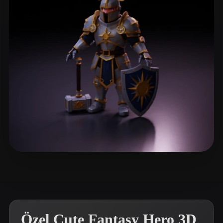
ComfyUI
21
Stiller
Abstract
Anime
Cartoon
Cel-Shaded
Fantasy
Flat
Gothic
Hand-Painted
Industrial
Isometric
Low Poly
Medieval
Minimalist
Modern
Organic
Photorealistic
Pixel Art
Realistic
Retro
Stylized
Victor Mityunin
5 beğeni
Voxel
Özel Cute Fantasy Hero 3D