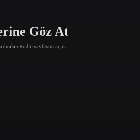
Game
n
Development
erine Göz At
ce
VR/AR
Mechanical
, ardından Rodin sayfasını açın.
Engineering
ot
Maya
3DS Max
ComfyUI
oon
Cel-Shaded
Fantasy
tric
Low Poly
Medieval