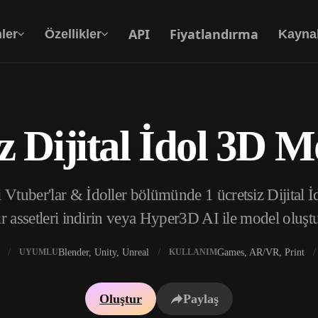
API
Fiyatlandırma
ler
Özellikler
Kayna
z Dijital İdol 3D M
Metinden 3D’ye
Metin isteminden 3D nesneye — anında.
tuber'lar & İdoller bölümünde 1 ücretsiz Dijital İ
API
Yaratıcı yapay zekamızı uygulamanıza ya da iş
r assetleri indirin veya Hyper3D AI ile model oluşt
akışınıza entegre edin.
Blender, Unity, Unreal
Games, AR/VR, Print
UYUMLU
KULLANIM
 Doku Oluşturucu
3D Model Arama Motoru
Oluştur
Paylaş
 HDRI Oluşturucu
SVG’den 3D’ye Dönüştürücü