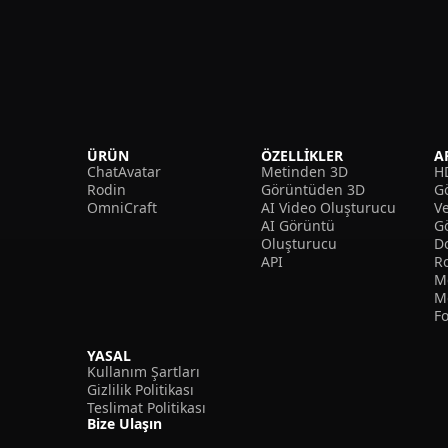
ÜRÜN
ÖZELLIKLER
A
ChatAvatar
Metinden 3D
H
Rodin
Görüntüden 3D
Gö
OmniCraft
AI Video Oluşturucu
V
AI Görüntü
G
Oluşturucu
D
API
R
M
M
F
YASAL
Kullanım Şartları
Gizlilik Politikası
Teslimat Politikası
Bize Ulaşın