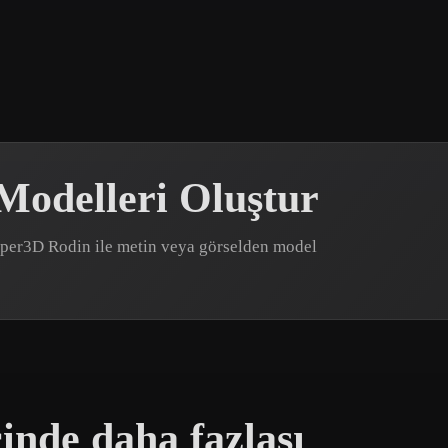
 Art
Realistic
Retro
 Modelleri Oluştur
 Hyper3D Rodin ile metin veya görselden model
çinde daha fazlası