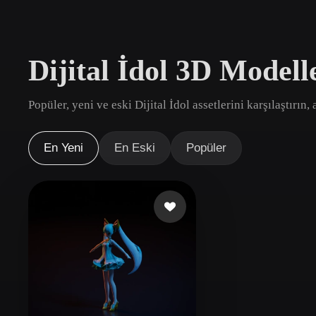
Kullanım Alanları
3D Printing
Animatio
Dijital İdol 3D Modell
NFT Creation
E-commer
Jewelry
Metaverse
Popüler, yeni ve eski Dijital İdol assetlerini karşılaştırın
Design
Eklentiler
En Yeni
En Eski
Popüler
Blender
Unity
Unreal
God
Stiller
Abstract
Anime
Cart
Hand-Painted
Industrial
Isome