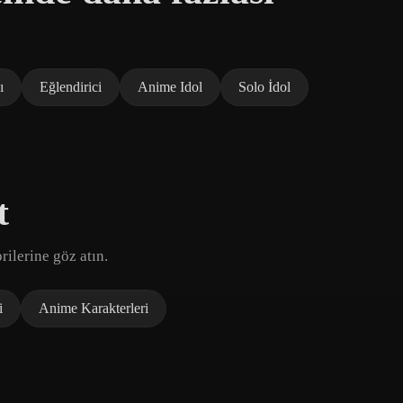
ı
Eğlendirici
Anime Idol
Solo İdol
t
ilerine göz atın.
i
Anime Karakterleri