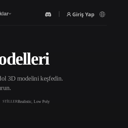
Giriş Yap
klar
odelleri
Yapay Zeka Video Oluşturucu
Yapay zekayla metinden ya da görsellerden
video oluşturun.
dol 3D modelini keşfedin.
urun.
Realistic, Low Poly
STILLER
3D Mesh Düzenleyici