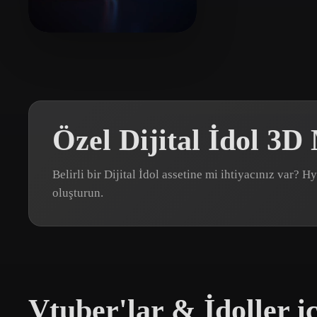
Organic
Photorealistic
Pixel
井上 裕一郎
12 beğeni
Özel Dijital İdol 3D
Belirli bir Dijital İdol assetine mi ihtiyacınız var?
oluşturun.
Vtuber'lar & İdoller i