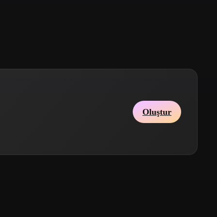
Stylized
Voxel
Oluştur