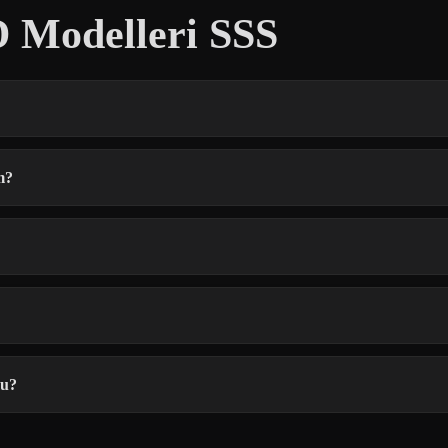
3D Modelleri SSS
m?
mu?