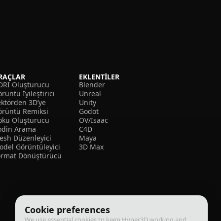
RAÇLAR
EKLENTILER
DRI Oluşturucu
Blender
rüntü İyileştirici
Unreal
ektörden 3D’ye
Unity
örüntü Remiksi
Godot
oku Oluşturucu
OV/Isaac
odin Arama
C4D
esh Düzenleyici
Maya
odel Görüntüleyici
3D Max
ormat Dönüştürücü
Cookie preferences
We use essential cookies to keep Hyper3D working and