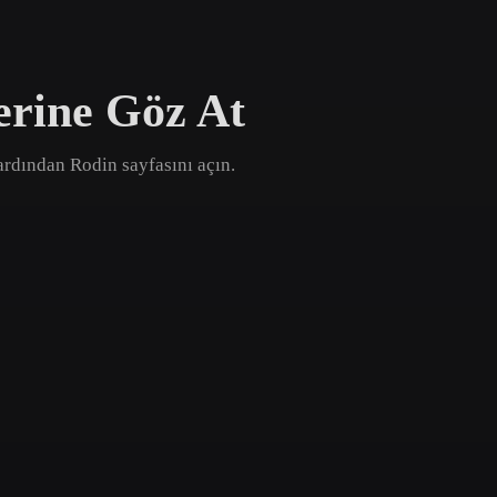
Game
n
Development
erine Göz At
ce
VR/AR
Mechanical
, ardından Rodin sayfasını açın.
Engineering
ot
Maya
3DS Max
ComfyUI
oon
Cel-Shaded
Fantasy
tric
Low Poly
Medieval