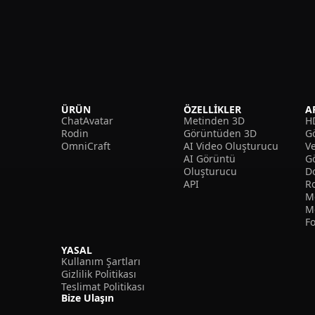
ÜRÜN
ÖZELLIKLER
A
ChatAvatar
Metinden 3D
H
Rodin
Görüntüden 3D
Gö
OmniCraft
AI Video Oluşturucu
V
AI Görüntü
G
Oluşturucu
D
API
R
M
M
F
YASAL
Kullanım Şartları
Gizlilik Politikası
Teslimat Politikası
Bize Ulaşın