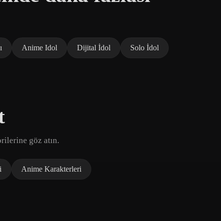
ı
Anime Idol
Dijital İdol
Solo İdol
t
ilerine göz atın.
i
Anime Karakterleri