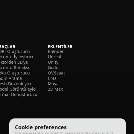
RAÇLAR
EKLENTILER
DRI Oluşturucu
Blender
rüntü İyileştirici
Unreal
ektörden 3D’ye
Unity
örüntü Remiksi
Godot
oku Oluşturucu
OV/Isaac
odin Arama
C4D
esh Düzenleyici
Maya
odel Görüntüleyici
3D Max
ormat Dönüştürücü
Cookie preferences
We use essential cookies to keep Hyper3D working and