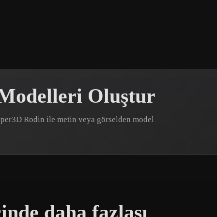
 Art
Realistic
Retro
 Modelleri Oluştur
 Hyper3D Rodin ile metin veya görselden model
çinde daha fazlası