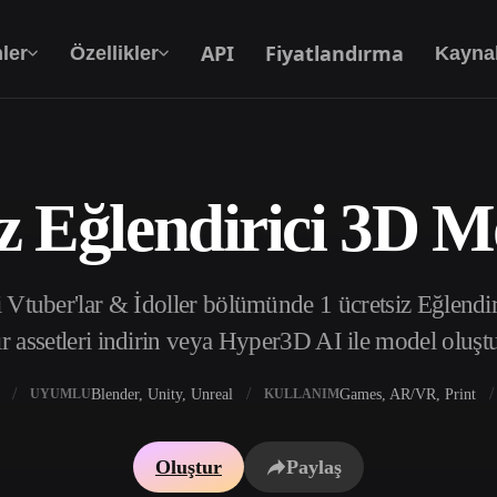
API
Fiyatlandırma
ler
Özellikler
Kayna
z Eğlendirici 3D M
Metinden 3D’ye
Metin isteminden 3D nesneye — anında.
tuber'lar & İdoller bölümünde 1 ücretsiz Eğlendir
API
Yaratıcı yapay zekamızı uygulamanıza ya da iş
r assetleri indirin veya Hyper3D AI ile model oluşt
akışınıza entegre edin.
Blender, Unity, Unreal
Games, AR/VR, Print
UYUMLU
KULLANIM
 Doku Oluşturucu
3D Model Arama Motoru
Oluştur
Paylaş
 HDRI Oluşturucu
SVG’den 3D’ye Dönüştürücü