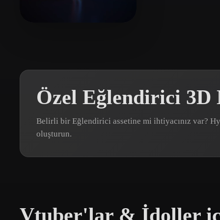
Organic
Photorealistic
Pixel
井上 裕一郎
12 beğeni
Özel Eğlendirici 3D
Belirli bir Eğlendirici assetine mi ihtiyacınız var?
oluşturun.
Vtuber'lar & İdoller i