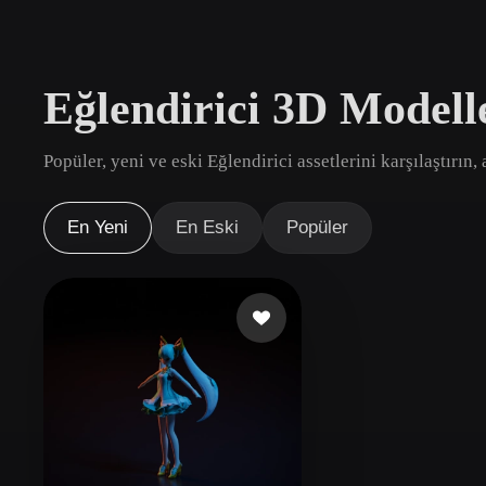
Kullanım Alanları
3D Printing
Animatio
Eğlendirici 3D Modell
NFT Creation
E-commer
Jewelry
Metaverse
Popüler, yeni ve eski Eğlendirici assetlerini karşılaştırın
Design
Eklentiler
En Yeni
En Eski
Popüler
Blender
Unity
Unreal
God
Stiller
Abstract
Anime
Cart
Hand-Painted
Industrial
Isome