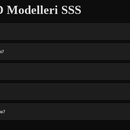
3D Modelleri SSS
im?
mu?