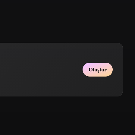
Stylized
Voxel
Oluştur