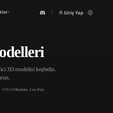
Giriş Yap
klar
odelleri
Yapay Zeka Video Oluşturucu
Yapay zekayla metinden ya da görsellerden
video oluşturun.
ici 3D modelini keşfedin.
urun.
Realistic, Low Poly
STILLER
3D Mesh Düzenleyici