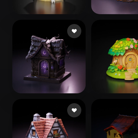
Organic
Photorealistic
Pixel
18266109539
77 beğeni
asfafw
44 beğen
Alcoser Michael
149 beğeni
Sudha
250 beğe