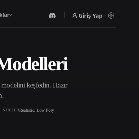
Giriş Yap
klar
Modelleri
Yapay Zeka Video Oluşturucu
Yapay zekayla metinden ya da görsellerden
video oluşturun.
modelini keşfedin. Hazır
n.
Realistic, Low Poly
STILLER
3D Mesh Düzenleyici