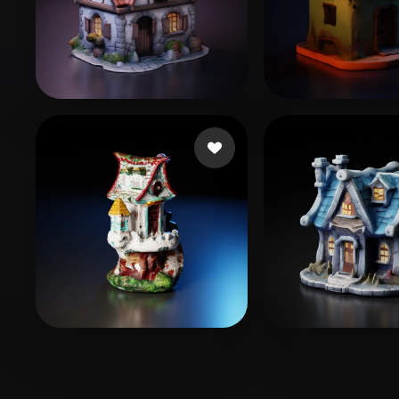
Gruber Bruno
315 beğeni
User Shared
17
A Mau
4 beğeni
G Bob
31 beğen