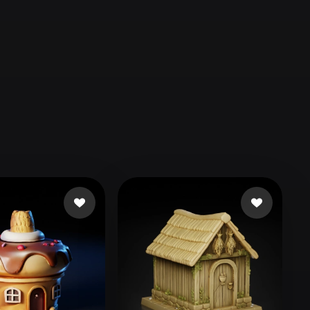
Automotive
Design
Character
Design
21
Flat
Gothic
Minimalist
Modern