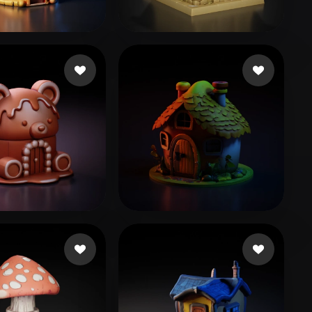
Stylized
Voxel
dd
40 beğeni
Alcoser Michael
119 beğeni
鮫島 敦志
beğeni
231 beğeni