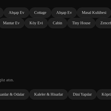
Ahşap Ev
Cottage
Ahşap Ev
Masal Kulübesi
Mantar Ev
Köy Evi
Cabin
Tiny House
Zencef
öz atın.
kanlar & Odalar
Kaleler & Hisarlar
Dini Yapılar
Köprü