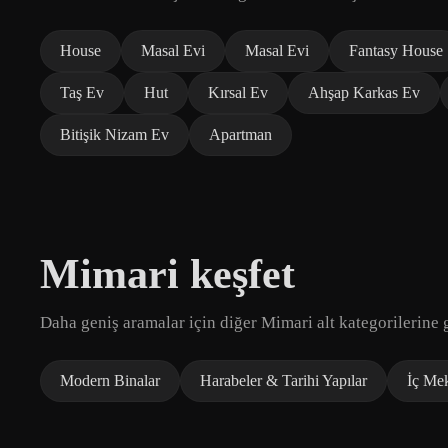
House
Masal Evi
Masal Evi
Fantasy House
Taş Ev
Hut
Kırsal Ev
Ahşap Karkas Ev
Bitişik Nizam Ev
Apartman
Mimari keşfet
Daha geniş aramalar için diğer Mimari alt kategorilerine g
Modern Binalar
Harabeler & Tarihi Yapılar
İç Me