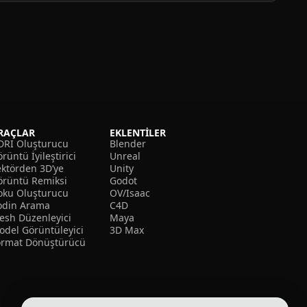
RAÇLAR
EKLENTILER
DRI Oluşturucu
Blender
rüntü İyileştirici
Unreal
ektörden 3D’ye
Unity
örüntü Remiksi
Godot
oku Oluşturucu
OV/Isaac
odin Arama
C4D
esh Düzenleyici
Maya
odel Görüntüleyici
3D Max
ormat Dönüştürücü