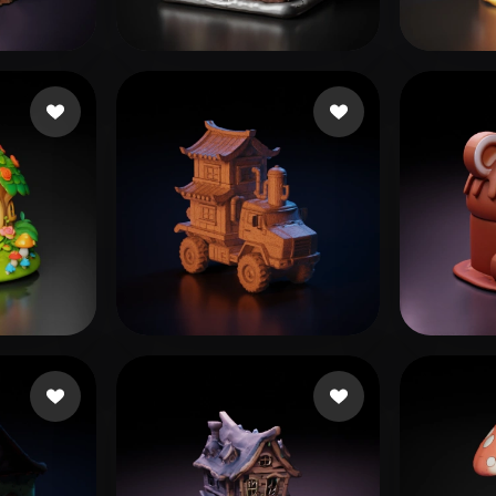
 Art
Realistic
Retro
i
Games CarrotPlay
46 beğeni
dssd
🖥️💻🐍🎨🔍🖌️
ni
41 beğeni
sss
89 