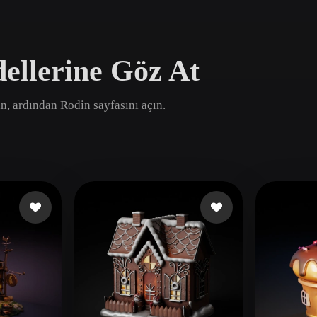
Game
n
Development
llerine Göz At
ce
VR/AR
Mechanical
ın, ardından Rodin sayfasını açın.
Engineering
ot
Maya
3DS Max
ComfyUI
oon
Cel-Shaded
Fantasy
tric
Low Poly
Medieval