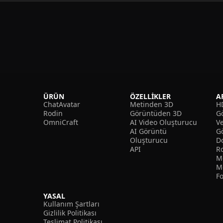
ÜRÜN
ÖZELLIKLER
A
ChatAvatar
Metinden 3D
H
Rodin
Görüntüden 3D
Gö
OmniCraft
AI Video Oluşturucu
V
AI Görüntü
G
Oluşturucu
D
API
R
M
M
F
YASAL
Kullanım Şartları
Gizlilik Politikası
Teslimat Politikası