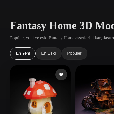
Kullanım Alanları
3D Printing
Animatio
Fantasy Home 3D Mode
NFT Creation
E-commer
Jewelry
Metaverse
Popüler, yeni ve eski Fantasy Home assetlerini karşılaştır
Design
Eklentiler
En Yeni
En Eski
Popüler
Blender
Unity
Unreal
God
Stiller
Abstract
Anime
Cart
Hand-Painted
Industrial
Isome