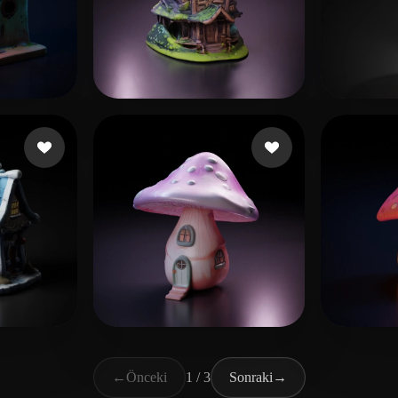
 beğeni
jbarnesiptv1
47 beğeni
mix
40
i
xebequouhhjayou
36 beğeni
xebe
←
Önceki
1 / 3
Sonraki
→