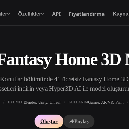
API
Fiyatlandırma
ler
Özellikler
Kayna
 Fantasy Home 3D 
Metinden 3D’ye
Metin isteminden 3D nesneye — anında.
 Konutlar bölümünde 41 ücretsiz Fantasy Home 3D 
API
Yaratıcı yapay zekamızı uygulamanıza ya da iş
ssetleri indirin veya Hyper3D AI ile model oluşturu
akışınıza entegre edin.
Blender, Unity, Unreal
Games, AR/VR, Print
UYUMLU
KULLANIM
 Doku Oluşturucu
3D Model Arama Motoru
Oluştur
Paylaş
 HDRI Oluşturucu
SVG’den 3D’ye Dönüştürücü