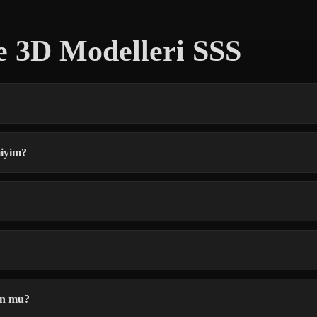
e 3D Modelleri SSS
miyim?
un mu?