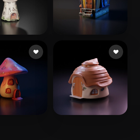
 beğeni
User Shared
19 beğeni
quouhhjayou
27 beğeni
lv liran
8 beğeni