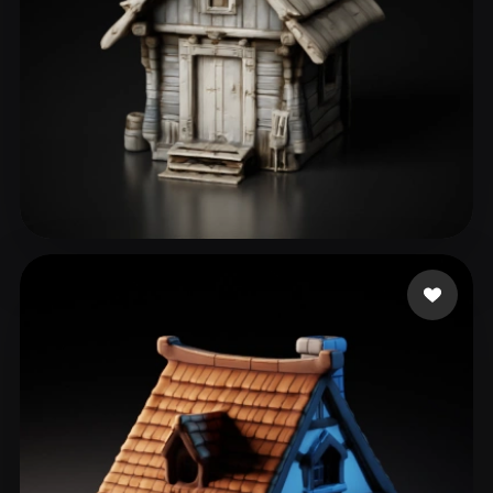
jiped40357
95 beğeni