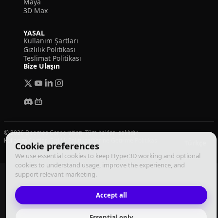
Maya
3D Max
YASAL
Kullanım Şartları
Gizlilik Politikası
Teslimat Politikası
Bize Ulaşın
© 2026 Deemos Corporation. Tüm hakları saklıdır
Kullanım Şartları
Gizlilik Politikası
Yerine Getirme Politikası
Türkçe
Cookie preferences
We use essential cookies to keep Hyper3D working and optional
cookies to understand usage, improve the experience, and
support relevant marketing.
Accept all
Essential only