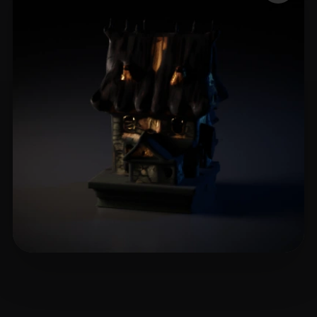
matthew-nc
4 beğeni