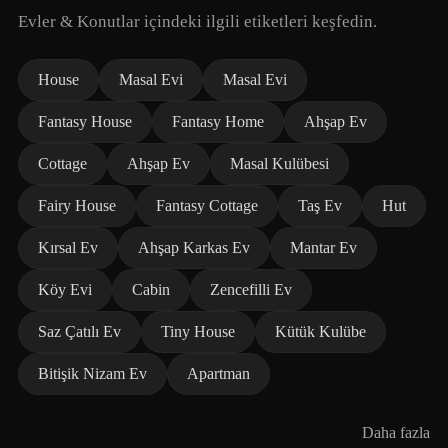
Evler & Konutlar içindeki ilgili etiketleri keşfedin.
House
Masal Evi
Masal Evi
Fantasy House
Fantasy Home
Ahşap Ev
Cottage
Ahşap Ev
Masal Kulübesi
Fairy House
Fantasy Cottage
Taş Ev
Hut
Kırsal Ev
Ahşap Karkas Ev
Mantar Ev
Köy Evi
Cabin
Zencefilli Ev
Saz Çatılı Ev
Tiny House
Kütük Kulübe
Bitişik Nizam Ev
Apartman
Daha fazla