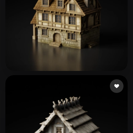
Sergeev-Ezhov Andrey
161 beğeni