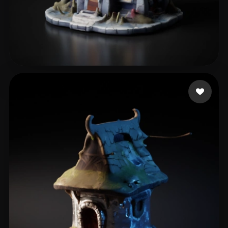
G Bob
31 beğeni