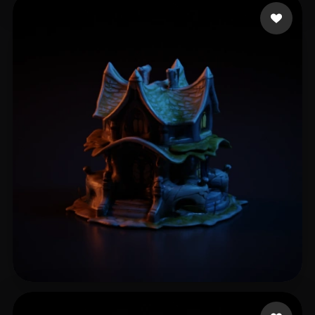
ras erf
14 beğeni
Onion Beaming
16 beğeni