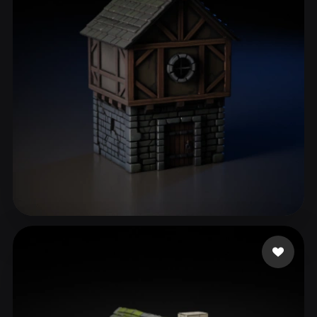
ComfyUI
21
Stiller
Abstract
Anime
Cartoon
Cel-Shaded
Fantasy
Flat
Gothic
Hand-Painted
Industrial
Isometric
Low Poly
Medieval
Minimalist
Modern
Organic
Photorealistic
Pixel Art
Realistic
Retro
Stylized
Gillet Pablo
48 beğeni
Voxel