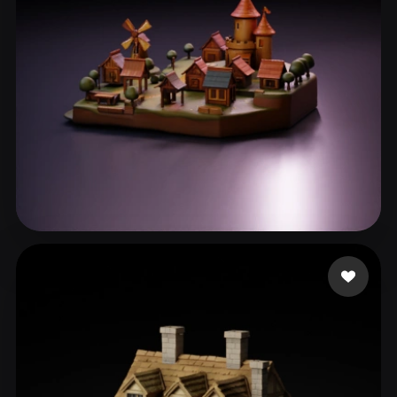
eEhyQx
77 beğeni