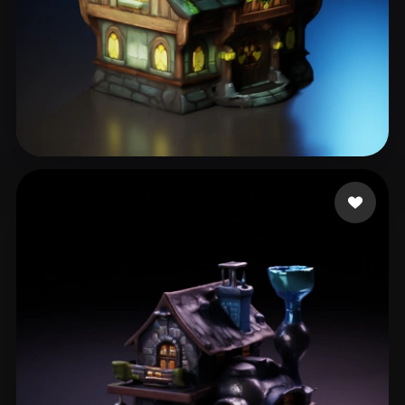
testnonpub
65 beğeni