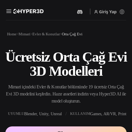
Giriş Yap
Ürünler
Home
Mimari
Evler & Konutlar
Orta Çağ Evi
Özellikler
Rodin
ChatAvatar
API
Ücretsiz Orta Çağ Evi
Görselden 3D’ye
Metinden 3D’ye
Fiyatlandırma
Bir resim yükleyin, anında
Metin isteminden 3D nesneye
3D Modelleri
3D nesne elde edin.
— anında.
Kaynaklar
Yapay Zeka Video
Yapay Zeka Görüntü
Oluşturucu
Oluşturucu
Mimari içindeki Evler & Konutlar bölümünde 19 ücretsiz Orta Çağ
Yapay zekayla metinden ya
Basit bir istemle
da görsellerden video
yüksek‑kaliteli görseller
Evi 3D modelini keşfedin. Hazır assetleri indirin veya Hyper3D AI ile
Topluluk
oluşturun.
üretin.
model oluşturun.
API
Yaratıcı yapay zekamızı
Blender, Unity, Unreal
Games, AR/VR, Print
UYUMLU
KULLANIM
Hikaye
Araştırma
Blog
uygulamanıza ya da iş
akışınıza entegre edin.
OmniCraft