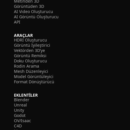
Metinden 3D
Görüntüden 3D
AI Video Oluşturucu
AI Görüntü Oluşturucu
API
ARAÇLAR
HDRI Oluşturucu
Görüntü İyileştirici
Vektörden 3D’ye
Görüntü Remiksi
Doku Oluşturucu
Rodin Arama
Mesh Düzenleyici
Model Görüntüleyici
Format Dönüştürücü
EKLENTILER
Blender
Unreal
Unity
Godot
OV/Isaac
C4D