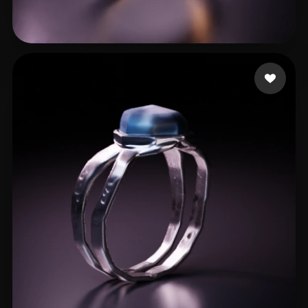
test88
15 beğeni