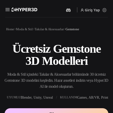
Giriş Yap
Ürünler
Home
Moda & Stil
Takılar & Aksesuarlar
Gemstone
Özellikler
Rodin
ChatAvatar
API
Ücretsiz Gemstone
Görselden 3D’ye
Metinden 3D’ye
Fiyatlandırma
Bir resim yükleyin, anında
Metin isteminden 3D nesneye
3D Modelleri
3D nesne elde edin.
— anında.
Kaynaklar
Yapay Zeka Video
Yapay Zeka Görüntü
Oluşturucu
Oluşturucu
Moda & Stil içindeki Takılar & Aksesuarlar bölümünde 30 ücretsiz
Yapay zekayla metinden ya
Basit bir istemle
da görsellerden video
yüksek‑kaliteli görseller
Gemstone 3D modelini keşfedin. Hazır assetleri indirin veya Hyper3D
Topluluk
oluşturun.
üretin.
AI ile model oluşturun.
API
Yaratıcı yapay zekamızı
Blender, Unity, Unreal
Games, AR/VR, Print
UYUMLU
KULLANIM
Hikaye
Araştırma
Blog
uygulamanıza ya da iş
akışınıza entegre edin.
OmniCraft