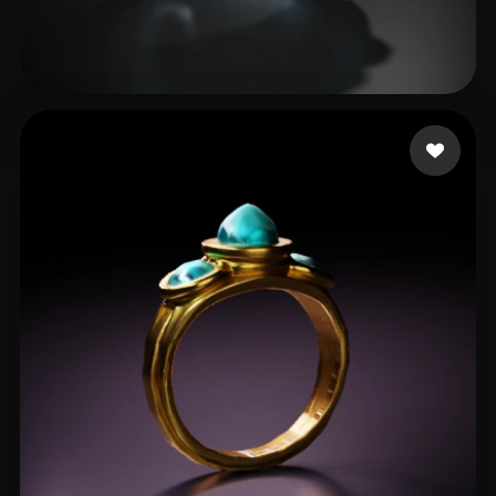
test91
12 beğeni