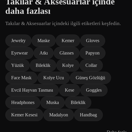
Takılar & Aksesuarlar içinde
daha fazlası
Takılar & Aksesuarlar içindeki ilgili etiketleri keşfedin.
Jewelry
Maske
Kemer
Gloves
Eyewear
Atkı
Glasses
Papyon
Yüzük
Bileklik
Kolye
Collar
Face Mask
Kolye Ucu
Güneş Gözlüğü
Evcil Hayvan Tasması
Kese
Goggles
Headphones
Muska
Bileklik
Kemer Kesesi
Madalyon
Handbag