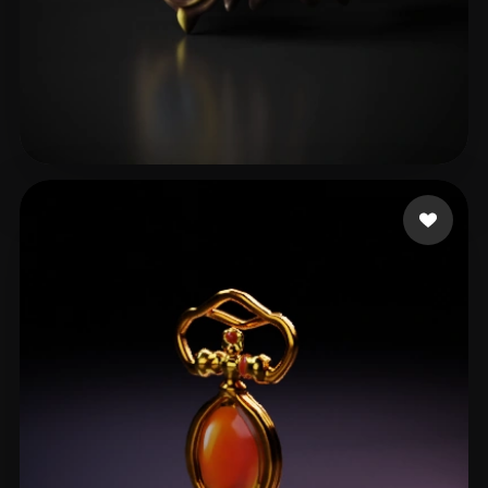
test97
7 beğeni