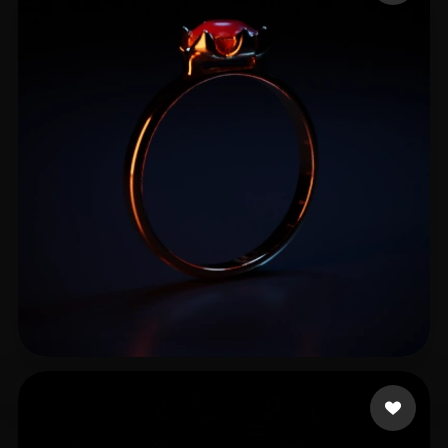
Hu Feng
12 beğeni