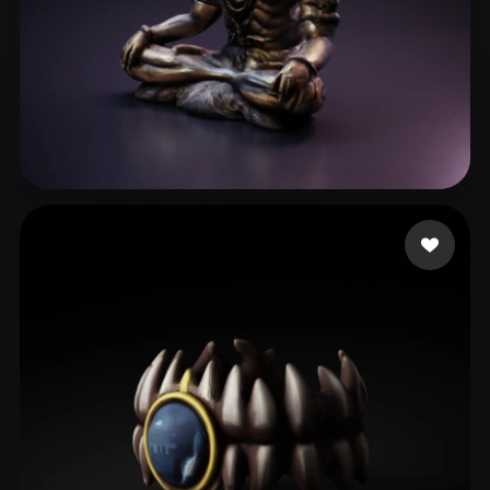
kapoor Raunaq
55 beğeni