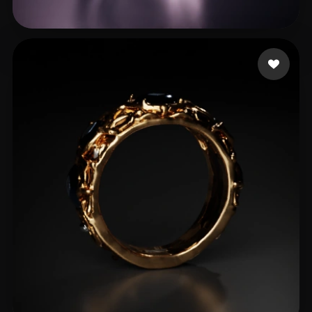
test82
12 beğeni