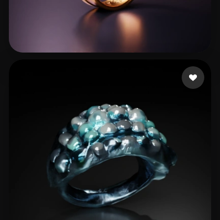
test92
9 beğeni