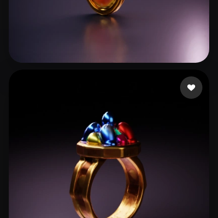
test94
17 beğeni