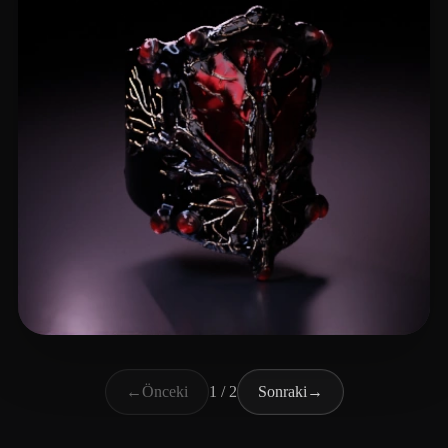
H1Z1 whoodie
7 beğeni
←
Önceki
1 / 2
Sonraki
→