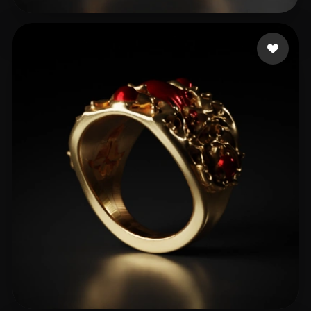
El Astara
21 beğeni