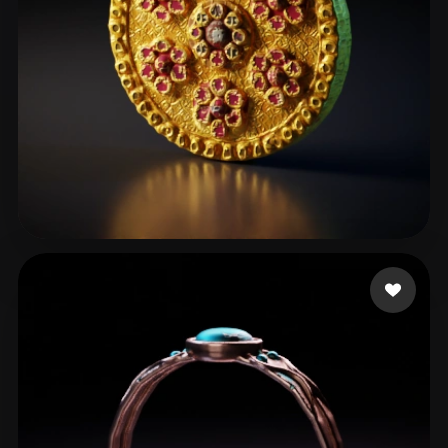
Tony John
26 beğeni