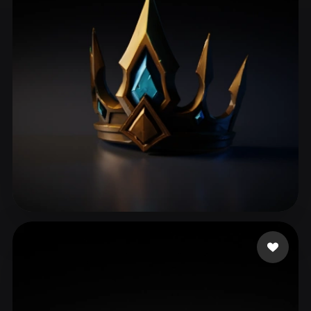
ComfyUI
21
Stiller
Abstract
Anime
Cartoon
Cel-Shaded
Fantasy
Flat
Gothic
Hand-Painted
Industrial
Isometric
Low Poly
Medieval
Minimalist
Modern
Organic
Photorealistic
Pixel Art
Realistic
Retro
Stylized
Vu Long
39 beğeni
Voxel