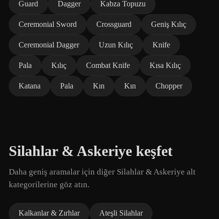
Guard
Dagger
Kabza Topuzu
Ceremonial Sword
Crossguard
Geniş Kılıç
Ceremonial Dagger
Uzun Kılıç
Knife
Pala
Kılıç
Combat Knife
Kısa Kılıç
Katana
Pala
Kın
Kın
Chopper
Silahlar & Askeriye keşfet
Daha geniş aramalar için diğer Silahlar & Askeriye alt
kategorilerine göz atın.
Kalkanlar & Zırhlar
Ateşli Silahlar