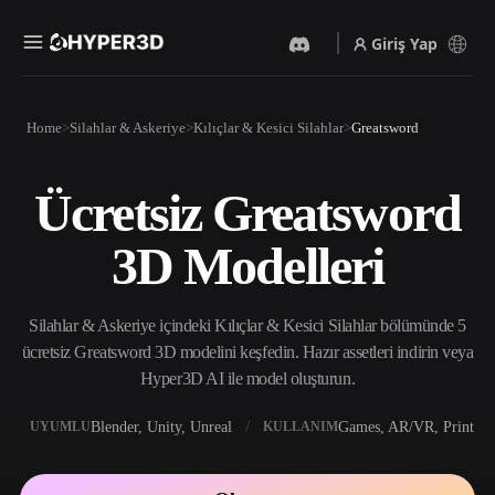
Giriş Yap
Ürünler
Home
Silahlar & Askeriye
Kılıçlar & Kesici Silahlar
Greatsword
Özellikler
Rodin
ChatAvatar
API
Ücretsiz Greatsword
Görselden 3D’ye
Metinden 3D’ye
Fiyatlandırma
Bir resim yükleyin, anında
Metin isteminden 3D nesneye
3D Modelleri
3D nesne elde edin.
— anında.
Kaynaklar
Yapay Zeka Video
Yapay Zeka Görüntü
Oluşturucu
Oluşturucu
Silahlar & Askeriye içindeki Kılıçlar & Kesici Silahlar bölümünde 5
Yapay zekayla metinden ya
Basit bir istemle
da görsellerden video
yüksek‑kaliteli görseller
ücretsiz Greatsword 3D modelini keşfedin. Hazır assetleri indirin veya
Topluluk
oluşturun.
üretin.
Hyper3D AI ile model oluşturun.
API
Yaratıcı yapay zekamızı
Blender, Unity, Unreal
Games, AR/VR, Print
UYUMLU
KULLANIM
Hikaye
Araştırma
Blog
uygulamanıza ya da iş
akışınıza entegre edin.
OmniCraft