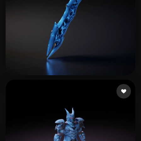
Burner Admil
21 beğeni