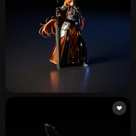
ComfyUI
21
Stiller
Abstract
Anime
Cartoon
Cel-Shaded
Fantasy
Flat
Gothic
Hand-Painted
Industrial
Isometric
Low Poly
Medieval
Minimalist
Modern
Organic
Photorealistic
Pixel Art
Realistic
Retro
Stylized
McLaughlin Rhoe
160 beğeni
Voxel