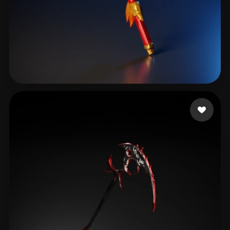
tex ii
24 beğeni