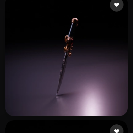
Slomo105
19 beğeni