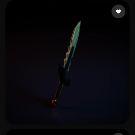
Zoro Lord
15 beğeni
c c
11 beğeni