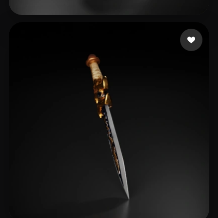
Stuff Test
18 beğeni