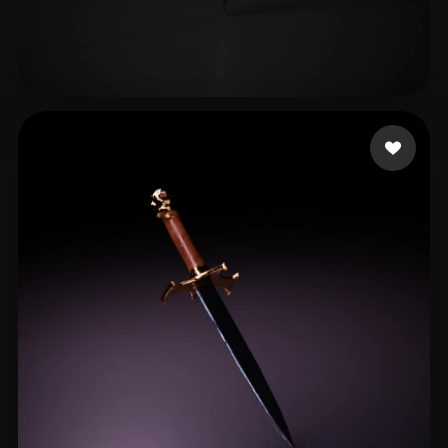
Oja Mira
17 beğeni