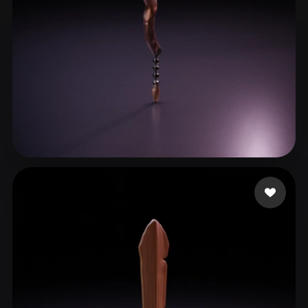
acw wcqq
22 beğeni