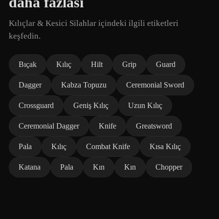
daha fazlası
Kılıçlar & Kesici Silahlar içindeki ilgili etiketleri
keşfedin.
Bıçak
Kılıç
Hilt
Grip
Guard
Dagger
Kabza Topuzu
Ceremonial Sword
Crossguard
Geniş Kılıç
Uzun Kılıç
Ceremonial Dagger
Knife
Greatsword
Pala
Kılıç
Combat Knife
Kısa Kılıç
Katana
Pala
Kın
Kın
Chopper