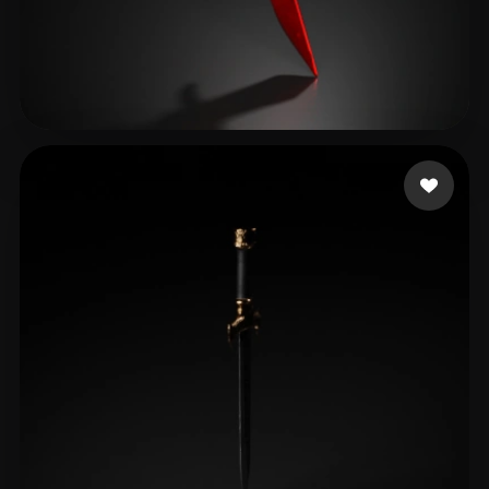
Таджиковичанович Тад
17 beğeni