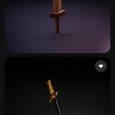
? Suail
72 beğeni