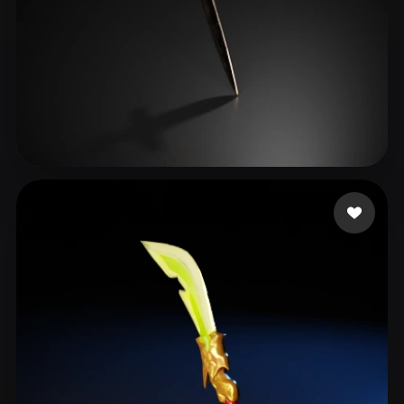
Adams John
14 beğeni