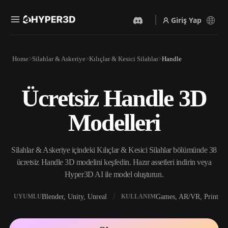
Giriş Yap
Ürünler
Home
Silahlar & Askeriye
Kılıçlar & Kesici Silahlar
Handle
Özellikler
Rodin
ChatAvatar
API
Ücretsiz Handle 3D
Görselden 3D’ye
Metinden 3D’ye
Fiyatlandırma
Bir resim yükleyin, anında
Metin isteminden 3D nesneye
Modelleri
3D nesne elde edin.
— anında.
Kaynaklar
Yapay Zeka Video
Yapay Zeka Görüntü
Oluşturucu
Oluşturucu
Silahlar & Askeriye içindeki Kılıçlar & Kesici Silahlar bölümünde 38
Yapay zekayla metinden ya
Basit bir istemle
da görsellerden video
yüksek‑kaliteli görseller
ücretsiz Handle 3D modelini keşfedin. Hazır assetleri indirin veya
Topluluk
oluşturun.
üretin.
Hyper3D AI ile model oluşturun.
API
Yaratıcı yapay zekamızı
Blender, Unity, Unreal
Games, AR/VR, Print
UYUMLU
KULLANIM
Hikaye
Araştırma
Blog
uygulamanıza ya da iş
akışınıza entegre edin.
OmniCraft