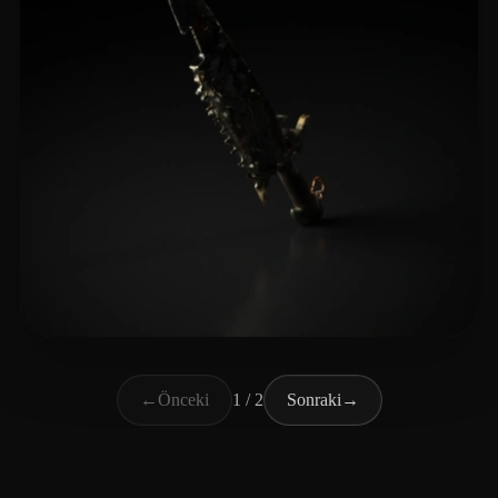
Bryant Christian
8 beğeni
←
Önceki
1 / 2
Sonraki
→