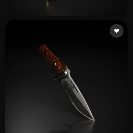
test94
20 beğeni