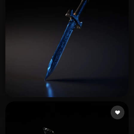
leppänen kasper
21 beğeni