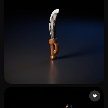
Price Jerry
13 beğeni