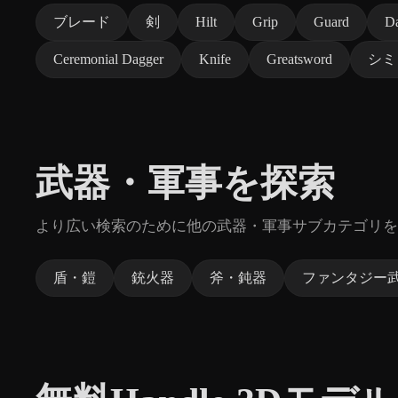
ブレード
剣
Hilt
Grip
Guard
D
Ceremonial Dagger
Knife
Greatsword
シミ
武器・軍事を探索
より広い検索のために他の武器・軍事サブカテゴリを
盾・鎧
銃火器
斧・鈍器
ファンタジー