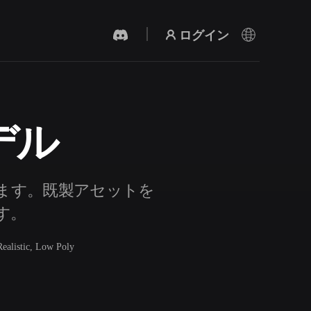
ログイン
モデル
AI 動画生成
テキストや画像から、AIで動画を作成。
できます。既製アセットを
ます。
Realistic, Low Poly
3Dメッシュエディター