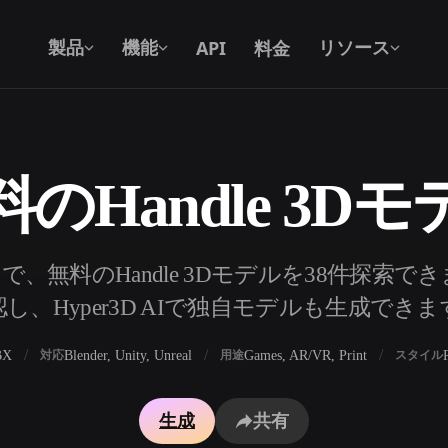
API
料金
製品
機能
リソース
のHandle 3D
テキストから 3D
テキストプロンプトから3Dオブジェク
トへ — 瞬時に。
API
、無料のHandle 3Dモデルを38件探索
私たちのクリエイティブAIを、あなたの
し、Hyper3D AIで独自モデルも生成でき
アプリやワークフローに組み込みましょ
う。
BX
Blender, Unity, Unreal
Games, AR/VR, Print
対応
用途
スタイル
ェネレーター
3Dモデル検索エンジン
生成
共有
レーター
SVGから3Dへの変換ツール