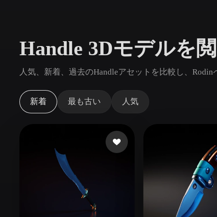
ユースケース
3D Printing
Animatio
Handle 3Dモデルを
NFT Creation
E-commer
Jewelry
Metaverse
人気、新着、過去のHandleアセットを比較し、Rod
Design
プラグイン
新着
最も古い
人気
Blender
Unity
Unreal
God
スタイル
Abstract
Anime
Cart
Hand-Painted
Industrial
Isome