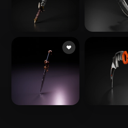
20 いいね
18 
test94
Stuff Test
19 いいね
Slomo105
Hunter Andrei