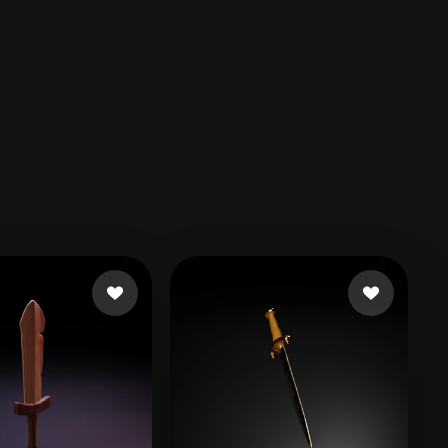
Automotive
Design
Character
Design
21
Flat
Gothic
Minimalist
Modern