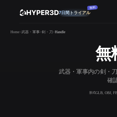
購読
7日間トライアル
無料
製品
Home
武器・軍事
剣・刀
Handle
機能
Rodin
ChatAvatar
API
無料
画像から 3D
料金
写真をアップロードするだけで、3Dオ
ブジェクトが瞬時に完成。
リソース
武器・軍事内の剣・刀で
AI 画像生成
シンプルなプロンプトから、高品質なビ
確認
ジュアルを生成。
コミュニティ
GLB, OBJ, F
形式
OmniCraft
ストーリー
研究
ブログ
AI画像リミックス
AIテクスチャジ
AI画像エンハンサー
AI HDRIジェネ