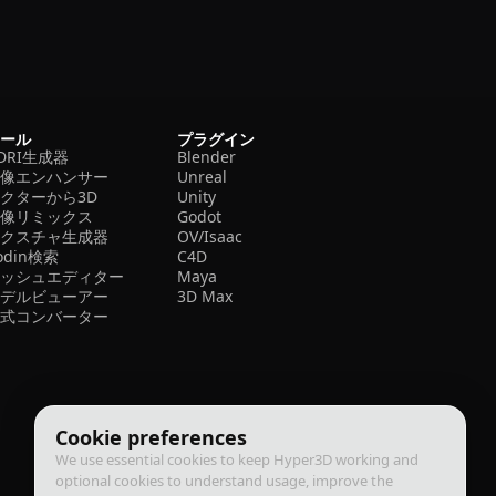
ツール
プラグイン
DRI生成器
Blender
画像エンハンサー
Unreal
クターから3D
Unity
画像リミックス
Godot
テクスチャ生成器
OV/Isaac
odin検索
C4D
メッシュエディター
Maya
モデルビューアー
3D Max
形式コンバーター
Cookie preferences
We use essential cookies to keep Hyper3D working and
optional cookies to understand usage, improve the