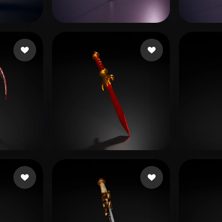
 Art
Realistic
Retro
いね
22 いいね
acw wcqq
? Sua
ね
17 いいね
Таджиковичанович Тад
Oja 