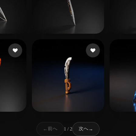
いいね
23 いいね
Cohen Tal
Zoro
20 いいね
13 いいね
Price Jerry
leppä
前へ
次へ
←
1 / 2
→