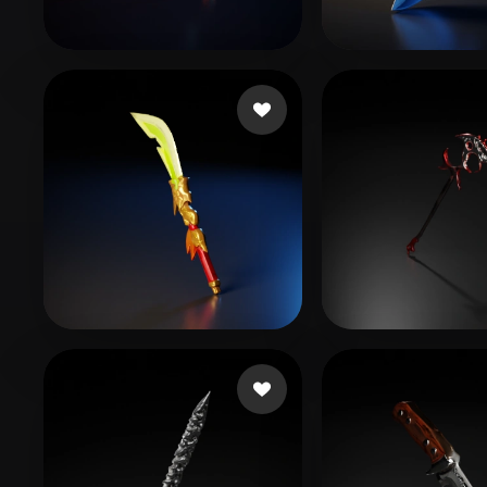
Organic
Photorealistic
Pixel
47 いいね
31 い
my-herosum
eEhyQx
24 いいね
37 いい
tex ii
שני שני