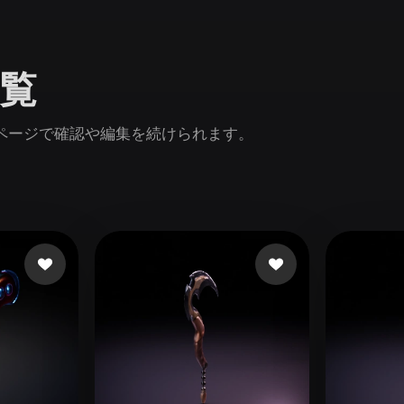
Game
n
Development
閲覧
ce
VR/AR
Mechanical
inページで確認や編集を続けられます。
Engineering
ot
Maya
3DS Max
ComfyUI
oon
Cel-Shaded
Fantasy
tric
Low Poly
Medieval