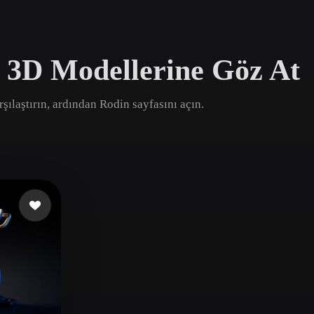
Game
n
Development
 3D Modellerine Göz At
ce
VR/AR
Mechanical
şılaştırın, ardından Rodin sayfasını açın.
Engineering
ot
Maya
3DS Max
ComfyUI
oon
Cel-Shaded
Fantasy
tric
Low Poly
Medieval