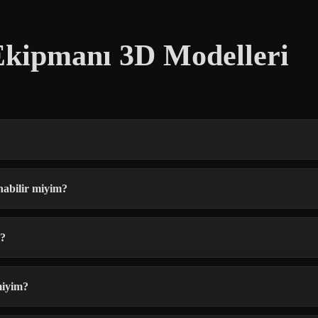
Ekipmanı 3D Modelleri
nabilir miyim?
r?
miyim?