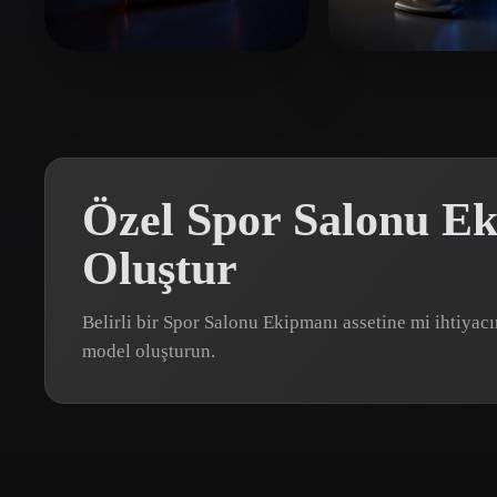
Organic
Photorealistic
Pixel
Shortall Mike
5 beğeni
Smith Cole
4 be
Özel Spor Salonu E
Oluştur
Belirli bir Spor Salonu Ekipmanı assetine mi ihtiya
model oluşturun.