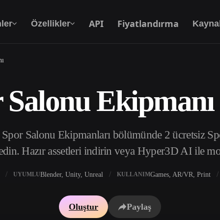
API
Fiyatlandırma
ler
Özellikler
Kayna
nı
r Salonu Ekipmanı
Metinden 3D’ye
Metin isteminden 3D nesneye — anında.
i Spor Salonu Ekipmanları bölümünde 2 ücretsiz 
API
Yaratıcı yapay zekamızı uygulamanıza ya da iş
edin. Hazır assetleri indirin veya Hyper3D AI ile mo
akışınıza entegre edin.
Blender, Unity, Unreal
Games, AR/VR, Print
UYUMLU
KULLANIM
 Doku Oluşturucu
3D Model Arama Motoru
Oluştur
Paylaş
 HDRI Oluşturucu
SVG’den 3D’ye Dönüştürücü