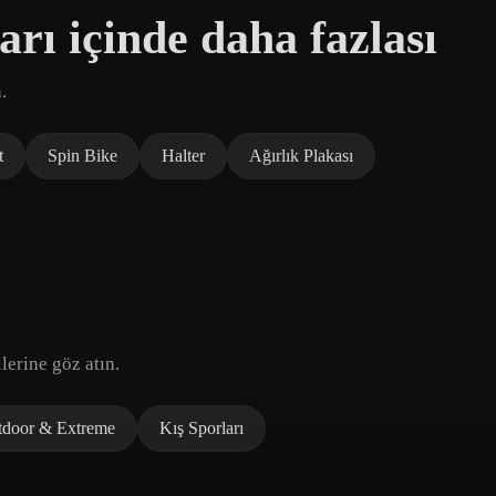
rı içinde daha fazlası
.
t
Spin Bike
Halter
Ağırlık Plakası
lerine göz atın.
tdoor & Extreme
Kış Sporları