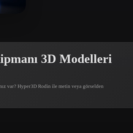
 Art
Realistic
Retro
ğeni
kipmanı 3D Modelleri
cınız var? Hyper3D Rodin ile metin veya görselden