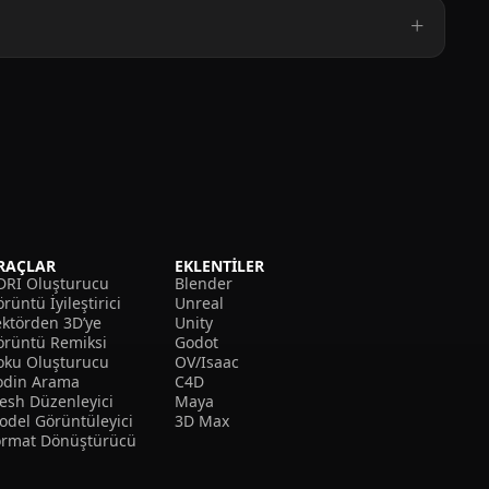
RAÇLAR
EKLENTILER
DRI Oluşturucu
Blender
rüntü İyileştirici
Unreal
ektörden 3D’ye
Unity
örüntü Remiksi
Godot
oku Oluşturucu
OV/Isaac
odin Arama
C4D
esh Düzenleyici
Maya
odel Görüntüleyici
3D Max
ormat Dönüştürücü