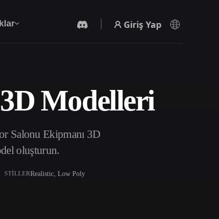
Giriş Yap
klar
 3D Modelleri
Yapay Zeka Video Oluşturucu
Yapay zekayla metinden ya da görsellerden
video oluşturun.
Spor Salonu Ekipmanı 3D
del oluşturun.
Realistic, Low Poly
STILLER
3D Mesh Düzenleyici