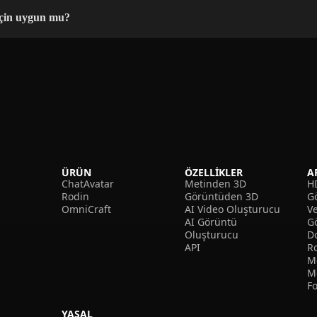
için uygun mu?
ÜRÜN
ÖZELLIKLER
A
ChatAvatar
Metinden 3D
H
Rodin
Görüntüden 3D
Gö
OmniCraft
AI Video Oluşturucu
V
AI Görüntü
G
Oluşturucu
D
API
R
M
M
F
YASAL