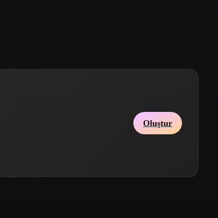
Stylized
Voxel
Oluştur