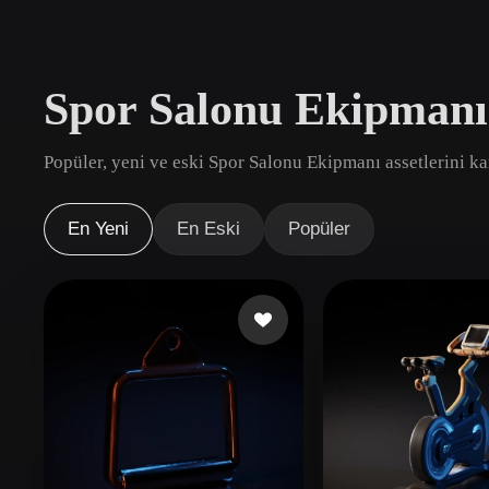
Kullanım Alanları
3D Printing
Animatio
Spor Salonu Ekipmanı
NFT Creation
E-commer
Jewelry
Metaverse
Popüler, yeni ve eski Spor Salonu Ekipmanı assetlerini kar
Design
Eklentiler
En Yeni
En Eski
Popüler
Blender
Unity
Unreal
God
Stiller
Abstract
Anime
Cart
Hand-Painted
Industrial
Isome