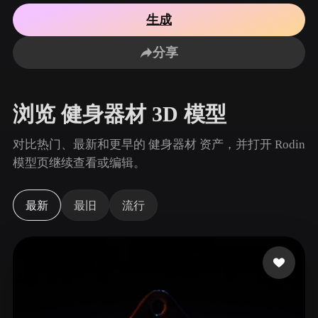
用例
AI 图像重混
AI HDRI 生成器
3D 网格 편집기
生成
3D Printing
Animation
AI 图像增强器
3D 模型搜索引擎
分享
Game
Automotive
AI 纹理生成器
SVG 转 3D 转换器
Development
Design
NFT Creation
E-commerce
浏览 健身器材 3D 模型
Character
VR/AR
Design
对比热门、最新和更早的 健身器材 资产，并打开 Rodin
Metaverse
Jewelry Design
模型页继续查看或编辑。
Mechanical
Engineering
最新
最旧
流行
插件
Blender
Unity
Unreal
Godot
Maya
3DS Max