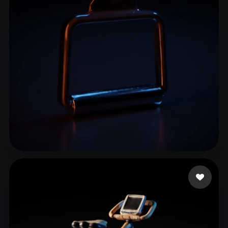
ComfyUI
21
风格
Abstract
Anime
Cartoon
Cel-Shaded
Fantasy
Flat
Gothic
Hand-Painted
Industrial
Isometric
Low Poly
Medieval
Minimalist
Modern
Organic
Photorealistic
Pixel Art
Realistic
Retro
Stylized
5 点赞
Shortall Mike
Voxel