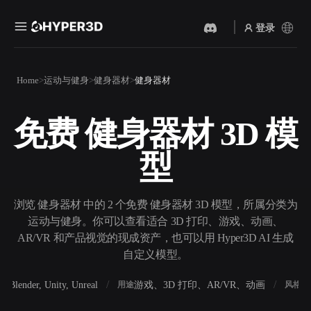
登录
产品
Home
运动与健身
健身器材
健身器材
功能
Rodin
ChatAvatar
API
免费 健身器材 3D 模
图片转 3D
文本转 3D
定价
上传一张图片，即刻获得 3D
从文字提示到 3D 物体 ——
型
物体。
即刻完成。
资源
AI 视频生成器
AI 图片生成器
用 AI 从文字或图片创作视
用一句简单提示生成高质量
浏览 健身器材 中的 2 个免费 健身器材 3D 模型，所属分类为
频。
视觉内容。
运动与健身。你可以查看适合 3D 打印、游戏、动画、
社区
AR/VR 和产品视觉的现成资产，也可以用 Hyper3D AI 生成
API
自定义模型。
将我们的创意 AI 接入你的应
用或工作流。
故事
研究
博客
Blender, Unity, Unreal
游戏、3D 打印、AR/VR、动画
写
软件
用途
风格
OmniCraft