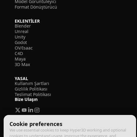
Model Görüntüleyici
Format Dönüştürücü
EKLENTILER
Blender
Unreal
Unity
Godot
OV/Isaac
C4D
Maya
3D Max
YASAL
Kullanım Şartları
Gizlilik Politikası
Teslimat Politikası
Bize Ulaşın
Cookie preferences
We use essential cookies to keep Hyper3D working and optional
cookies to understand usage, improve the experience, and