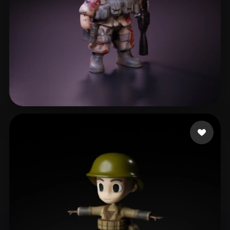
АМ Студия архитектур
12 beğeni