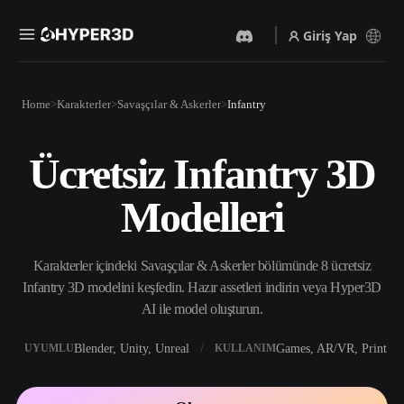
Giriş Yap
Ürünler
Home
Karakterler
Savaşçılar & Askerler
Infantry
Özellikler
Rodin
ChatAvatar
API
Ücretsiz Infantry 3D
Görselden 3D’ye
Metinden 3D’ye
Fiyatlandırma
Bir resim yükleyin, anında
Metin isteminden 3D nesneye
Modelleri
3D nesne elde edin.
— anında.
Kaynaklar
Yapay Zeka Video
Yapay Zeka Görüntü
Oluşturucu
Oluşturucu
Karakterler içindeki Savaşçılar & Askerler bölümünde 8 ücretsiz
Yapay zekayla metinden ya
Basit bir istemle
da görsellerden video
yüksek‑kaliteli görseller
Infantry 3D modelini keşfedin. Hazır assetleri indirin veya Hyper3D
Topluluk
oluşturun.
üretin.
AI ile model oluşturun.
API
Yaratıcı yapay zekamızı
Blender, Unity, Unreal
Games, AR/VR, Print
UYUMLU
KULLANIM
Hikaye
Araştırma
Blog
uygulamanıza ya da iş
akışınıza entegre edin.
OmniCraft