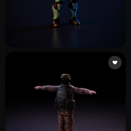
josefe9007
12 beğeni