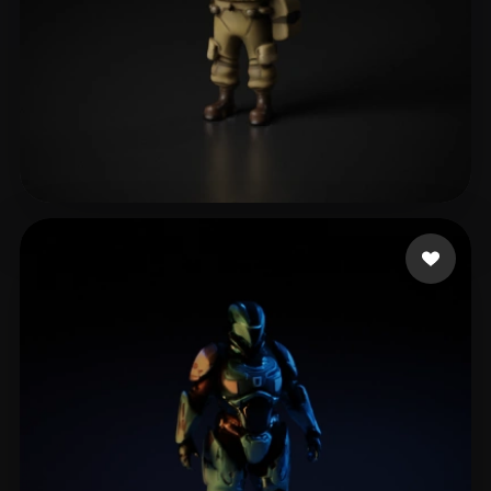
Crimson Raph
15 beğeni