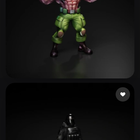
Creepyic
39 beğeni