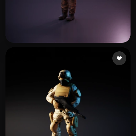
tracer
24 beğeni