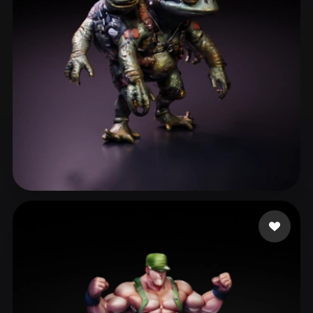
ComfyUI
21
Stiller
Abstract
Anime
Cartoon
Cel-Shaded
Fantasy
Flat
Gothic
Hand-Painted
Industrial
Isometric
Low Poly
Medieval
Minimalist
Modern
Organic
Photorealistic
lammb lammy
17 beğeni
Pixel Art
Realistic
Retro
Stylized
Voxel