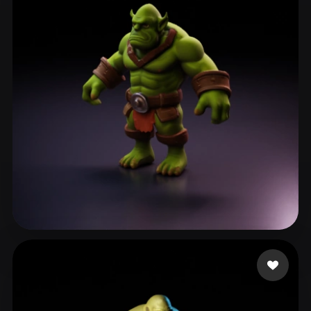
Bru Guillaume
82 beğeni