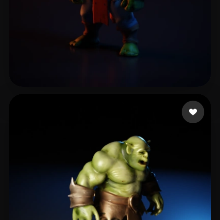
Peirão Emídio
6 beğeni