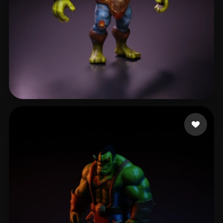
Yücel Uğur
14 beğeni