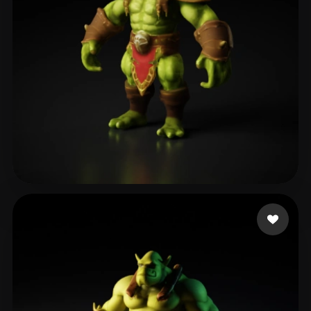
Meic
23 beğeni