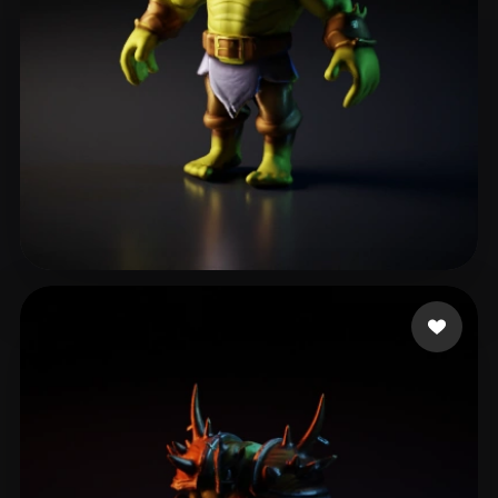
Ross Iain
18 beğeni