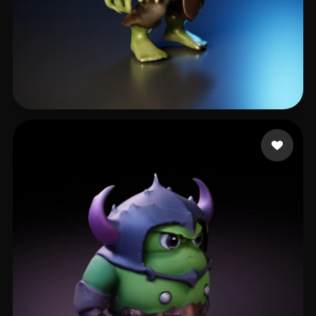
kucher maks
11 beğeni