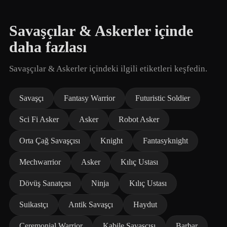
Savaşçılar & Askerler içinde
daha fazlası
Savaşçılar & Askerler içindeki ilgili etiketleri keşfedin.
Savaşçı
Fantasy Warrior
Futuristic Soldier
Sci Fi Asker
Asker
Robot Asker
Orta Çağ Savaşçısı
Knight
Fantasyknight
Mechwarrior
Asker
Kılıç Ustası
Dövüş Sanatçısı
Ninja
Kılıç Ustası
Suikastçı
Antik Savaşçı
Haydut
Ceremonial Warrior
Kabile Savaşçısı
Barbar