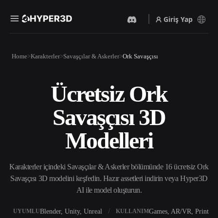
Giriş Yap
Ürünler
Home
Karakterler
Savaşçılar & Askerler
Ork Savaşçısı
Özellikler
Rodin
ChatAvatar
API
Ücretsiz Ork
Görselden 3D’ye
Metinden 3D’ye
Fiyatlandırma
Bir resim yükleyin, anında
Metin isteminden 3D nesneye
Savaşçısı 3D
3D nesne elde edin.
— anında.
Kaynaklar
Yapay Zeka Video
Yapay Zeka Görüntü
Modelleri
Oluşturucu
Oluşturucu
Yapay zekayla metinden ya
Basit bir istemle
da görsellerden video
yüksek‑kaliteli görseller
Topluluk
oluşturun.
üretin.
Karakterler içindeki Savaşçılar & Askerler bölümünde 16 ücretsiz Ork
API
Savaşçısı 3D modelini keşfedin. Hazır assetleri indirin veya Hyper3D
Yaratıcı yapay zekamızı
AI ile model oluşturun.
Hikaye
Araştırma
Blog
uygulamanıza ya da iş
akışınıza entegre edin.
Blender, Unity, Unreal
Games, AR/VR, Print
UYUMLU
KULLANIM
OmniCraft