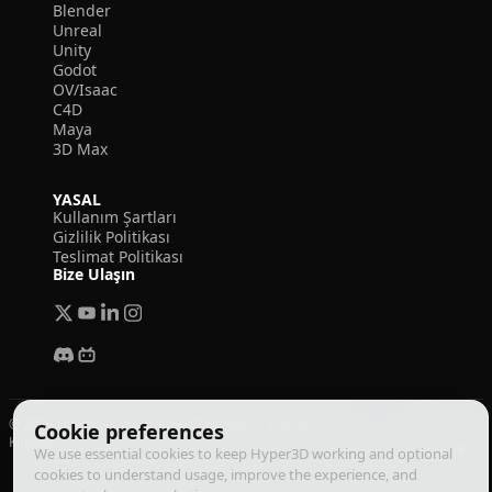
Blender
Unreal
Unity
Godot
OV/Isaac
C4D
Maya
3D Max
YASAL
Kullanım Şartları
Gizlilik Politikası
Teslimat Politikası
Bize Ulaşın
© 2026 Deemos Corporation. Tüm hakları saklıdır
Cookie preferences
Kullanım Şartları
Gizlilik Politikası
Yerine Getirme Politikası
Türkçe
We use essential cookies to keep Hyper3D working and optional
cookies to understand usage, improve the experience, and