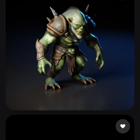
ComfyUI
21
Stiller
Abstract
Anime
Cartoon
Cel-Shaded
Fantasy
Flat
Gothic
Hand-Painted
Industrial
Isometric
Low Poly
Medieval
Minimalist
Modern
Organic
Photorealistic
Pixel Art
Realistic
Retro
Stylized
Voxel
Schiller Gustavo
232 beğeni