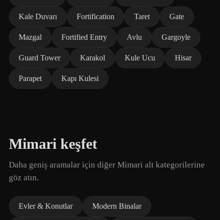
Kale Duvarı
Fortification
Taret
Gate
Mazgal
Fortified Entry
Avlu
Gargoyle
Guard Tower
Karakol
Kule Ucu
Hisar
Parapet
Kapı Kulesi
Mimari keşfet
Daha geniş aramalar için diğer Mimari alt kategorilerine
göz atın.
Evler & Konutlar
Modern Binalar