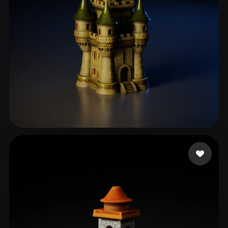
Vieira Thaylor
83 beğeni