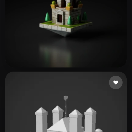
Data No
8 beğeni