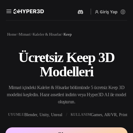
Giriş Yap
Ürünler
Home
Mimari
Kaleler & Hisarlar
Keep
Özellikler
Rodin
ChatAvatar
API
Ücretsiz Keep 3D
Görselden 3D’ye
Metinden 3D’ye
Fiyatlandırma
Bir resim yükleyin, anında
Metin isteminden 3D nesneye
Modelleri
3D nesne elde edin.
— anında.
Kaynaklar
Yapay Zeka Video
Yapay Zeka Görüntü
Oluşturucu
Oluşturucu
Mimari içindeki Kaleler & Hisarlar bölümünde 5 ücretsiz Keep 3D
Yapay zekayla metinden ya
Basit bir istemle
da görsellerden video
yüksek‑kaliteli görseller
modelini keşfedin. Hazır assetleri indirin veya Hyper3D AI ile model
Topluluk
oluşturun.
üretin.
oluşturun.
API
Yaratıcı yapay zekamızı
Blender, Unity, Unreal
Games, AR/VR, Print
UYUMLU
KULLANIM
Hikaye
Araştırma
Blog
uygulamanıza ya da iş
akışınıza entegre edin.
OmniCraft