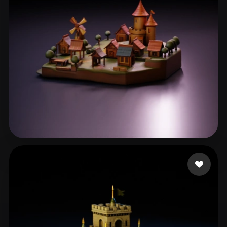
ComfyUI
21
Stiller
Abstract
Anime
Cartoon
Cel-Shaded
Fantasy
Flat
Gothic
Hand-Painted
Industrial
Isometric
Low Poly
Medieval
Minimalist
Modern
Organic
Photorealistic
eEhyQx
77 beğeni
Pixel Art
Realistic
Retro
Stylized
Voxel