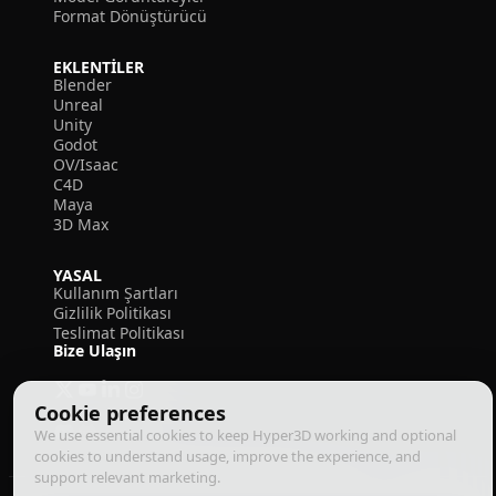
Format Dönüştürücü
EKLENTILER
Blender
Unreal
Unity
Godot
OV/Isaac
C4D
Maya
3D Max
YASAL
Kullanım Şartları
Gizlilik Politikası
Teslimat Politikası
Bize Ulaşın
Cookie preferences
We use essential cookies to keep Hyper3D working and optional
cookies to understand usage, improve the experience, and
support relevant marketing.