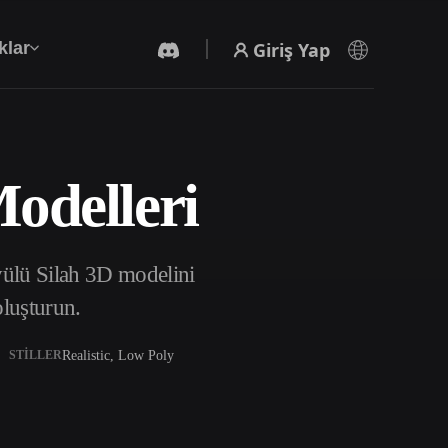
Giriş Yap
klar
odelleri
Yapay Zeka Video Oluşturucu
Yapay zekayla metinden ya da görsellerden
video oluşturun.
yülü Silah 3D modelini
oluşturun.
Realistic, Low Poly
STILLER
3D Mesh Düzenleyici