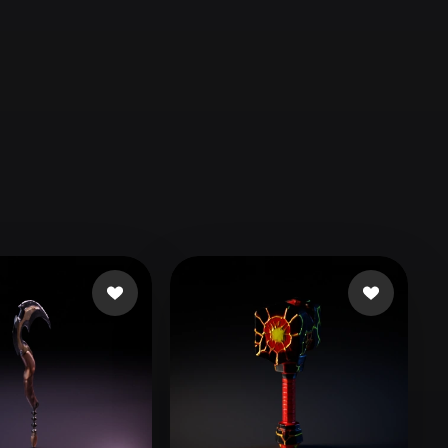
Automotive
Design
Character
Design
21
Flat
Gothic
Minimalist
Modern