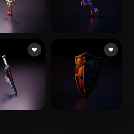
_Lee
17 beğeni
Hajepor Hosein
19 beğeni
舒娴
8 beğeni
Grabowy Radosław
10 beğeni