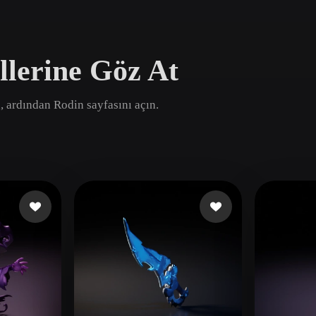
Game
n
Development
llerine Göz At
ce
VR/AR
Mechanical
n, ardından Rodin sayfasını açın.
Engineering
ot
Maya
3DS Max
ComfyUI
oon
Cel-Shaded
Fantasy
tric
Low Poly
Medieval