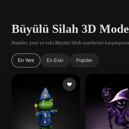
Kullanım Alanları
3D Printing
Animatio
Büyülü Silah 3D Mode
NFT Creation
E-commer
Jewelry
Metaverse
Popüler, yeni ve eski Büyülü Silah assetlerini karşılaştırı
Design
Eklentiler
En Yeni
En Eski
Popüler
Blender
Unity
Unreal
God
Stiller
Abstract
Anime
Cart
Hand-Painted
Industrial
Isome