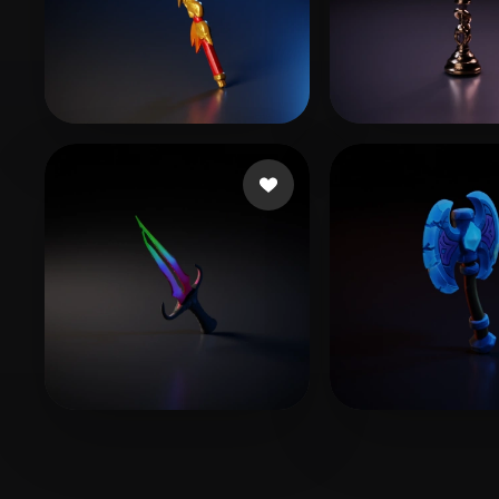
tex ii
24 beğeni
aiuse Godie
15 
Harmach Omer
10 beğeni
yepobi3267
11 