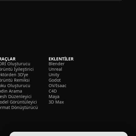
RAÇLAR
EKLENTILER
DRI Oluşturucu
Blender
rüntü İyileştirici
Unreal
ektörden 3D’ye
Unity
örüntü Remiksi
Godot
oku Oluşturucu
OV/Isaac
odin Arama
C4D
esh Düzenleyici
Maya
odel Görüntüleyici
3D Max
ormat Dönüştürücü