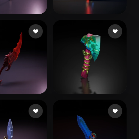
Stylized
Voxel
wcqq
22 beğeni
OloTheBuilder
9 beğeni
лл
42 beğeni
Avtzi Murat
14 beğeni