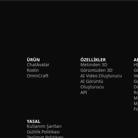
ÜRÜN
ÖZELLIKLER
A
ChatAvatar
Metinden 3D
H
Rodin
Görüntüden 3D
Gö
OmniCraft
AI Video Oluşturucu
V
AI Görüntü
G
Oluşturucu
D
API
R
M
M
F
YASAL
Kullanım Şartları
Gizlilik Politikası
Teslimat Politikası