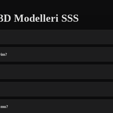
 3D Modelleri SSS
iyim?
n mu?