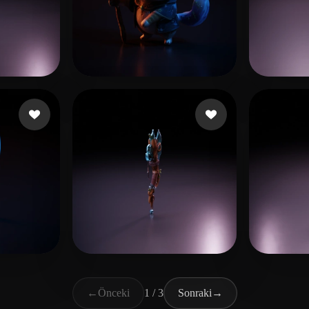
beğeni
Sharma Mayank
14 beğeni
JOJO
郑 
beğeni
DarwinDOSS
9 beğeni
←
Önceki
1 / 3
Sonraki
→