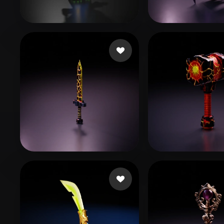
Organic
Photorealistic
Pixel
Swaroop Rohit
28 beğeni
Dziubov Esty
2
Gaming Olo
23 beğeni
Gaming Olo
13 