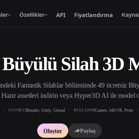
API
Fiyatlandırma
ler
Özellikler
Kayna
z Büyülü Silah 3D M
Metinden 3D’ye
Metin isteminden 3D nesneye — anında.
çindeki Fantastik Silahlar bölümünde 49 ücretsiz Bü
API
Yaratıcı yapay zekamızı uygulamanıza ya da iş
 Hazır assetleri indirin veya Hyper3D AI ile model 
akışınıza entegre edin.
Blender, Unity, Unreal
Games, AR/VR, Print
UYUMLU
KULLANIM
 Doku Oluşturucu
3D Model Arama Motoru
Oluştur
Paylaş
 HDRI Oluşturucu
SVG’den 3D’ye Dönüştürücü