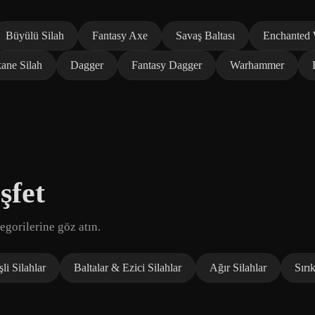
Büyülü Silah
Fantasy Axe
Savaş Baltası
Enchanted
ane Silah
Dagger
Fantasy Dagger
Warhammer
şfet
egorilerine göz atın.
li Silahlar
Baltalar & Ezici Silahlar
Ağır Silahlar
Sırık