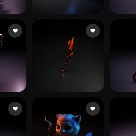
 Art
Realistic
Retro
72 beğeni
Redfox Juniper
38 beğeni
acw 
beğeni
Oliwier_RBX
12 beğeni
Кири