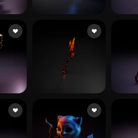
 Art
Realistic
Retro
72 いいね
38 いいね
Redfox Juniper
acw 
3 いいね
12 いいね
Oliwier_RBX
Кири