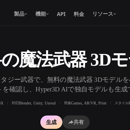
API
料金
製品
機能
リソース
の魔法武器 3D
テキストから 3D
テキストプロンプトから3Dオブジェク
トへ — 瞬時に。
API
タジー武器で、無料の魔法武器 3Dモデルを
私たちのクリエイティブAIを、あなたの
を確認し、Hyper3D AIで独自モデルも生
アプリやワークフローに組み込みましょ
う。
BX
Blender, Unity, Unreal
Games, AR/VR, Print
対応
用途
スタイル
ェネレーター
3Dモデル検索エンジン
生成
共有
レーター
SVGから3Dへの変換ツール