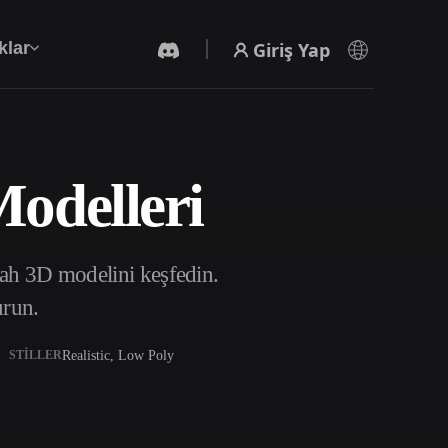
Giriş Yap
klar
Modelleri
Yapay Zeka Video Oluşturucu
Yapay zekayla metinden ya da görsellerden
video oluşturun.
lah 3D modelini keşfedin.
urun.
Realistic, Low Poly
STILLER
3D Mesh Düzenleyici