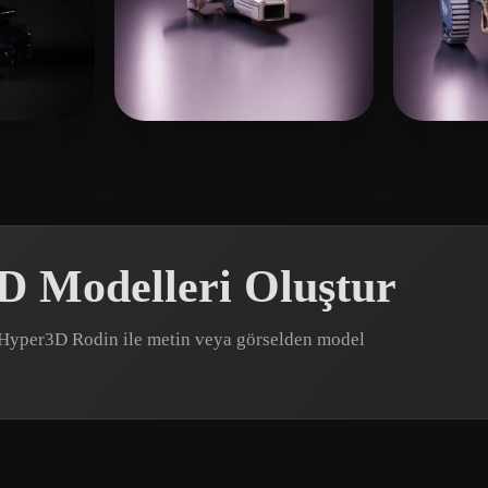
 beğeni
Romagnoli Gabriele
24 beğeni
drs
17
3D Modelleri Oluştur
r? Hyper3D Rodin ile metin veya görselden model