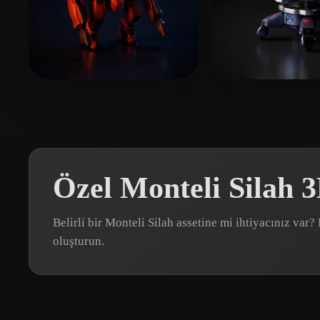
liu liming
9 beğeni
qingdazhu liu
5
Özel Monteli Silah 
Belirli bir Monteli Silah assetine mi ihtiyacınız va
oluşturun.