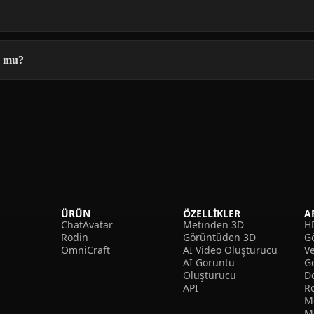
n mu?
ÜRÜN
ÖZELLIKLER
A
ChatAvatar
Metinden 3D
H
Rodin
Görüntüden 3D
Gö
OmniCraft
AI Video Oluşturucu
V
AI Görüntü
G
Oluşturucu
D
API
R
M
M