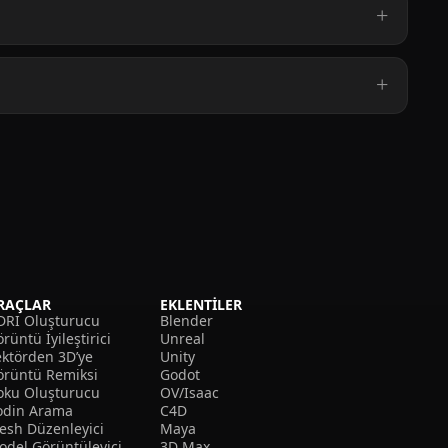
RAÇLAR
EKLENTILER
DRI Oluşturucu
Blender
rüntü İyileştirici
Unreal
ektörden 3D’ye
Unity
örüntü Remiksi
Godot
oku Oluşturucu
OV/Isaac
odin Arama
C4D
esh Düzenleyici
Maya
odel Görüntüleyici
3D Max