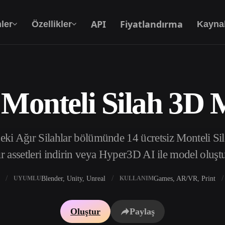
API
Fiyatlandırma
ler
Özellikler
Kayna
 Monteli Silah 3D 
Metinden 3D’ye
Metin isteminden 3D nesneye — anında.
deki Ağır Silahlar bölümünde 14 ücretsiz Monteli Si
API
Yaratıcı yapay zekamızı uygulamanıza ya da iş
r assetleri indirin veya Hyper3D AI ile model oluşt
akışınıza entegre edin.
Blender, Unity, Unreal
Games, AR/VR, Print
UYUMLU
KULLANIM
 Doku Oluşturucu
3D Model Arama Motoru
Oluştur
Paylaş
 HDRI Oluşturucu
SVG’den 3D’ye Dönüştürücü