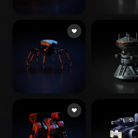
Organic
Photorealistic
Pixel
Woody
15 beğeni
eEhyQx
163 be
Fredrik
12 beğeni
Jander Pia
10 b