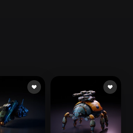
Automotive
Design
Character
Design
21
Flat
Gothic
Minimalist
Modern