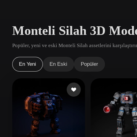
Kullanım Alanları
3D Printing
Animatio
Monteli Silah 3D Mode
NFT Creation
E-commer
Jewelry
Metaverse
Popüler, yeni ve eski Monteli Silah assetlerini karşılaştır
Design
Eklentiler
En Yeni
En Eski
Popüler
Blender
Unity
Unreal
God
Stiller
Abstract
Anime
Cart
Hand-Painted
Industrial
Isome