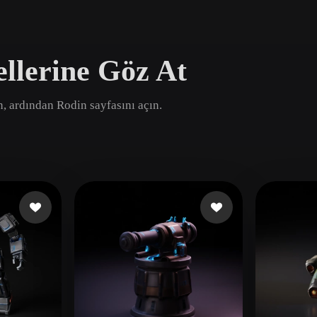
Game
n
Development
llerine Göz At
ce
VR/AR
Mechanical
ın, ardından Rodin sayfasını açın.
Engineering
ot
Maya
3DS Max
ComfyUI
oon
Cel-Shaded
Fantasy
tric
Low Poly
Medieval