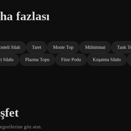
ha fazlası
nteli Silah
Taret
Monte Top
Mühimmat
Tank T
i Silahı
Plazma Topu
Füze Podu
Kuşatma Silahı
şfet
egorilerine göz atın.