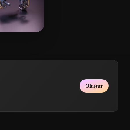
 beğeni
Oluştur