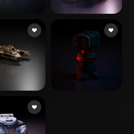
Stylized
Voxel
l Chris
20 beğeni
Novis Avant
19 beğeni
15 beğeni
Andrei Gamurar
7 beğeni