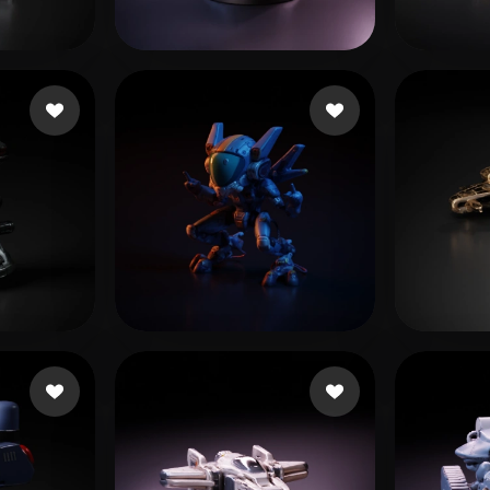
 Art
Realistic
Retro
ğeni
pd3d
10 beğeni
Newel
eğeni
imprenditore totore
18 beğeni
KaiS