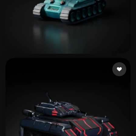
User Shared
26 beğeni