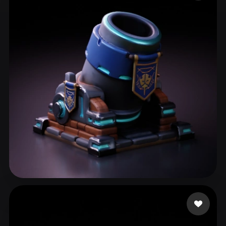
ComfyUI
21
Stiller
Abstract
Anime
Cartoon
Cel-Shaded
Fantasy
Flat
Gothic
Hand-Painted
Industrial
Isometric
Low Poly
Medieval
Minimalist
Modern
Organic
Photorealistic
Pixel Art
Realistic
Retro
Stylized
Voxel
BugFix Main
44 beğeni