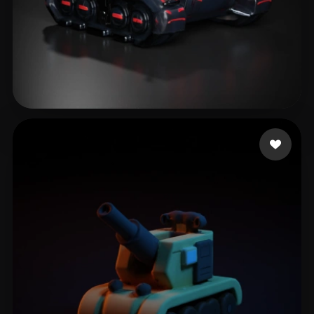
Gow Courtney
77 beğeni