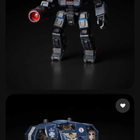
eEhyQx
163 beğeni