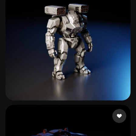
253549
159 beğeni