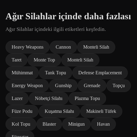
Ağır Silahlar içinde daha fazlası
Ağır Silahlar içindeki ilgili etiketleri keşfedin.
Heavy Weapons
Cannon
Monteli Silah
Taret
Monte Top
Monteli Silah
Mühimmat
Tank Topu
Defense Emplacement
Energy Weapon
Gunship
Grenade
Topçu
Lazer
Nöbetçi Silahı
Plazma Topu
Füze Podu
Kuşatma Silahı
Makineli Tüfek
Kol Topu
Blaster
Minigun
Havan
Füzeatar