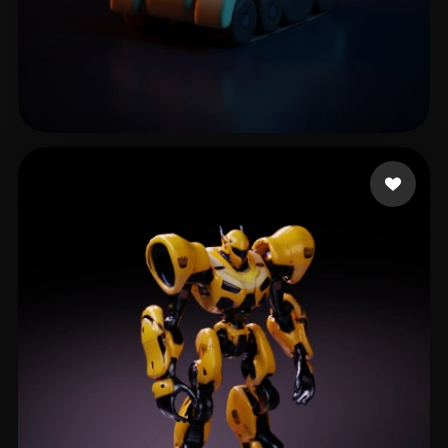
ssc
18 beğeni