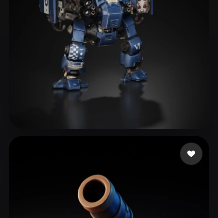
eEhyQx
313 beğeni