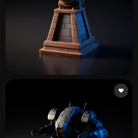
tome cluhui
76 beğeni