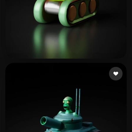
Nazukao
58 beğeni