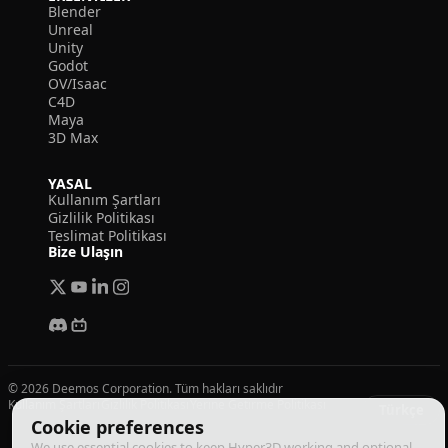
Blender
Unreal
Unity
Godot
OV/Isaac
C4D
Maya
3D Max
YASAL
Kullanım Şartları
Gizlilik Politikası
Teslimat Politikası
Bize Ulaşın
© 2026 Deemos Corporation. Tüm hakları saklıdır
Kullanım Şartları
Gizlilik Politikası
Yerine Getirme Politikası
Türkçe
Cookie preferences
We use essential cookies to keep Hyper3D working and optional