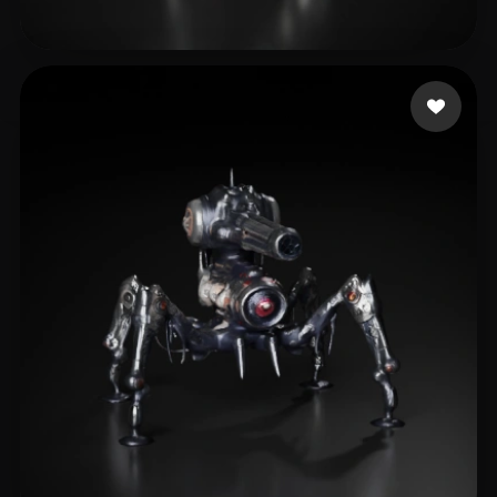
Zheng fu-hung
58 beğeni