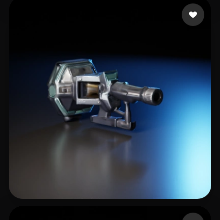
svetlichny tal
15 beğeni
Oprea Dragos
12 beğeni