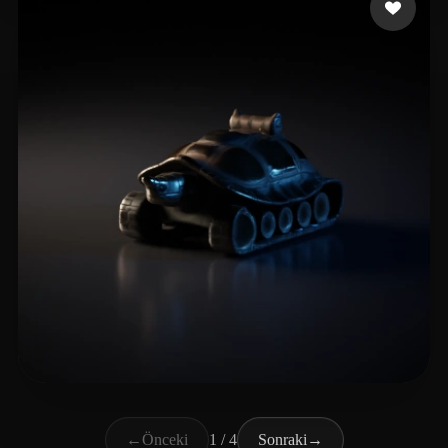
Arkadjew Andrew
5 beğeni
←
Önceki
1 / 4
Sonraki
→