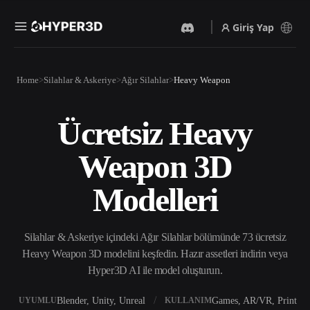
Giriş Yap
Ürünler
Home
Silahlar & Askeriye
Ağır Silahlar
Heavy Weapon
Özellikler
Rodin
ChatAvatar
API
Ücretsiz Heavy
Görselden 3D’ye
Metinden 3D’ye
Fiyatlandırma
Bir resim yükleyin, anında
Metin isteminden 3D nesneye
Weapon 3D
3D nesne elde edin.
— anında.
Kaynaklar
Yapay Zeka Video
Yapay Zeka Görüntü
Modelleri
Oluşturucu
Oluşturucu
Yapay zekayla metinden ya
Basit bir istemle
da görsellerden video
yüksek‑kaliteli görseller
Topluluk
oluşturun.
üretin.
Silahlar & Askeriye içindeki Ağır Silahlar bölümünde 73 ücretsiz
API
Heavy Weapon 3D modelini keşfedin. Hazır assetleri indirin veya
Yaratıcı yapay zekamızı
Hyper3D AI ile model oluşturun.
Hikaye
Araştırma
Blog
uygulamanıza ya da iş
akışınıza entegre edin.
Blender, Unity, Unreal
Games, AR/VR, Print
UYUMLU
KULLANIM
OmniCraft