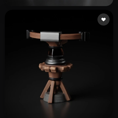
Domo!
41 beğeni