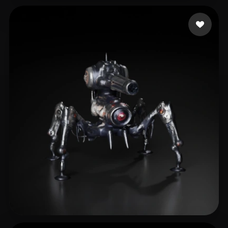
Zheng fu-hung
58 likes