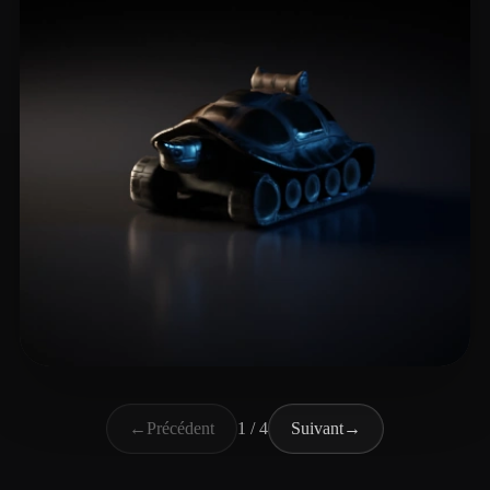
Arkadjew Andrew
5 likes
←
Précédent
1 / 4
Suivant
→