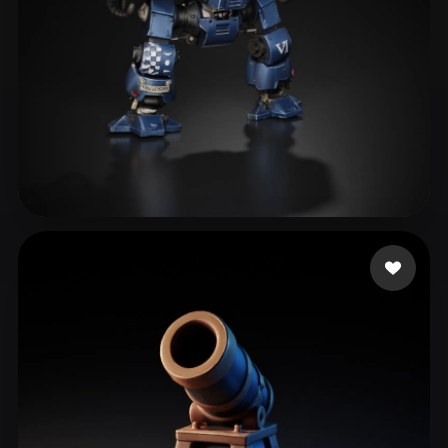
eEhyQx
313 likes