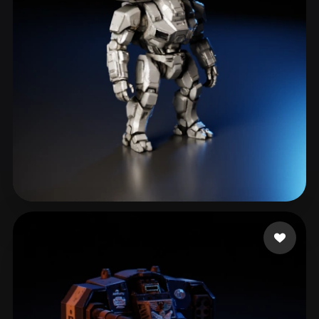
253549
159 likes