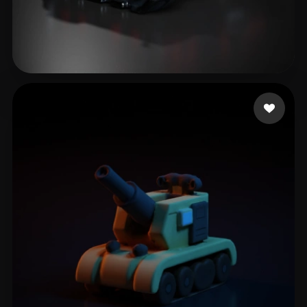
Gow Courtney
77 likes