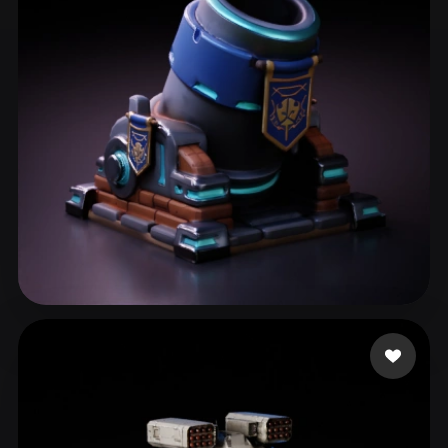
ComfyUI
21
Styles
Abstract
Anime
Cartoon
Cel-Shaded
Fantasy
Flat
Gothic
Hand-Painted
Industrial
Isometric
Low Poly
Medieval
Minimalist
Modern
Organic
Photorealistic
Pixel Art
Realistic
Retro
Stylized
BugFix Main
44 likes
Voxel