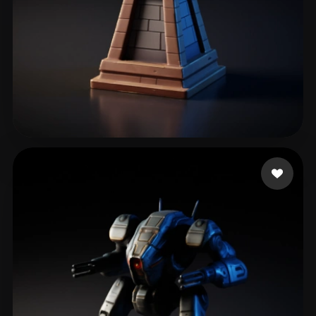
tome cluhui
76 likes