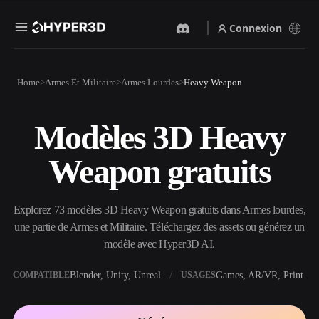
Connexion
Produits
Home
Armes Et Militaire
Armes Lourdes
Heavy Weapon
Fonctionnalités
Rodin
ChatAvatar
API
Modèles 3D Heavy
Image Vers 3D
Texte Vers 3D
Tarifs
Importez une image, obtenez
Du prompt textuel à l'objet
Weapon gratuits
un objet 3D instantanément.
3D — instantanément.
Ressources
Générateur D’images IA
Générateur Vidéo IA
Générez des visuels de haute
Créez des vidéos à partir de
Explorez 73 modèles 3D Heavy Weapon gratuits dans Armes lourdes,
qualité à partir d'un simple
texte ou d'images avec l'IA.
prompt.
une partie de Armes et Militaire. Téléchargez des assets ou générez un
Communauté
modèle avec Hyper3D AI.
API
Intégrez notre IA créative à
votre application ou votre
Blender, Unity, Unreal
Games, AR/VR, Print
COMPATIBLE
USAGES
Histoire
Recherche
Blog
workflow.
OmniCraft