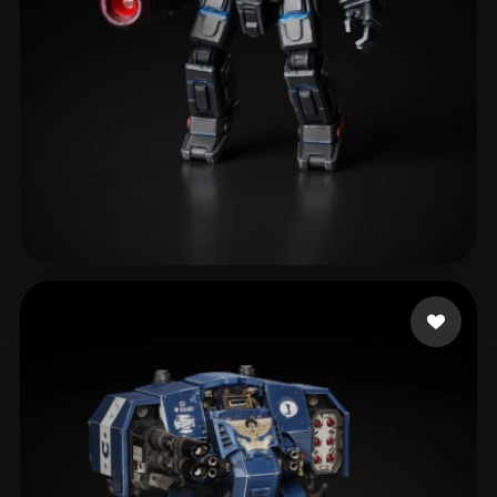
eEhyQx
163 likes