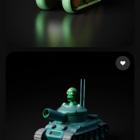
Nazukao
58 likes