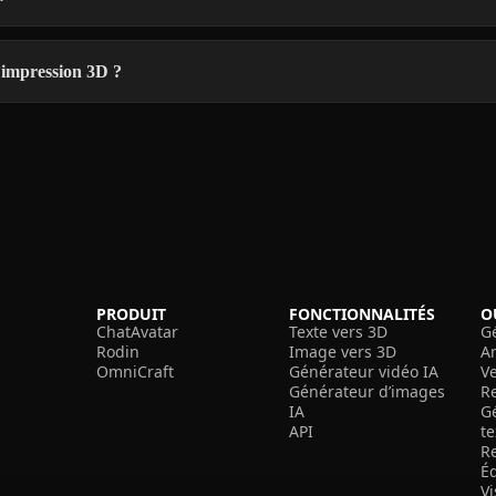
’impression 3D ?
PRODUIT
FONCTIONNALITÉS
O
ChatAvatar
Texte vers 3D
G
Rodin
Image vers 3D
A
OmniCraft
Générateur vidéo IA
V
Générateur d’images
R
IA
G
API
t
R
É
V