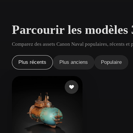
Cas D'utilisation
3D Printing
Animatio
Parcourir les modèles
NFT Creation
E-commer
Jewelry
Metaverse
Comparez des assets Canon Naval populaires, récents et p
Design
Plug-Ins
Plus récents
Plus anciens
Populaire
Blender
Unity
Unreal
God
Styles
Abstract
Anime
Cart
Hand-Painted
Industrial
Isome