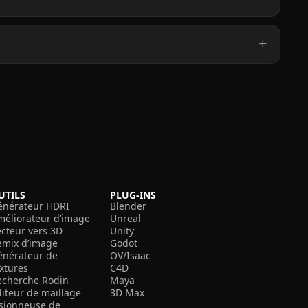
UTILS
PLUG-INS
énérateur HDRI
Blender
méliorateur d’image
Unreal
ecteur vers 3D
Unity
emix d’image
Godot
énérateur de
OV/Isaac
extures
C4D
echerche Rodin
Maya
diteur de maillage
3D Max
isionneuse de