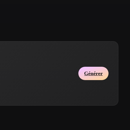
Stylized
Voxel
Générer