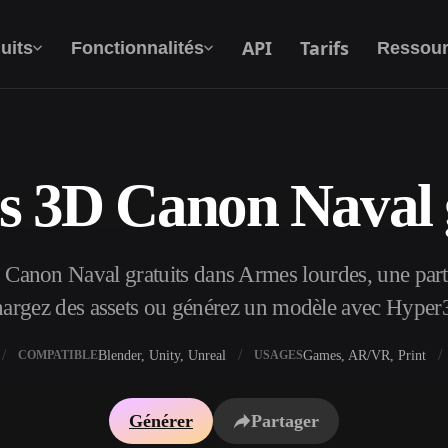
API
Tarifs
uits
Fonctionnalités
Ressour
s 3D Canon Naval g
Texte Vers 3D
Du prompt textuel à l'objet 3D —
instantanément.
Canon Naval gratuits dans Armes lourdes, une partie
API
Intégrez notre IA créative à votre application
hargez des assets ou générez un modèle avec Hyper
ou votre workflow.
Blender, Unity, Unreal
Games, AR/VR, Print
COMPATIBLE
USAGES
xtures IA
Moteur de recherche de modèles 3D
Générer
Partager
I IA
Convertisseur SVG vers 3D