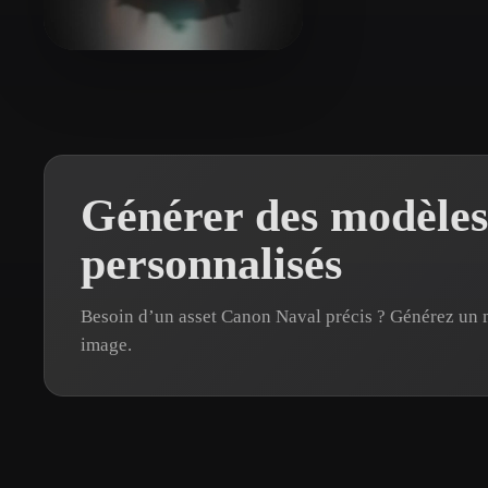
Organic
Photorealistic
Pixel
Antijoscha
7 likes
Générer des modèle
personnalisés
Besoin d’un asset Canon Naval précis ? Générez un
image.