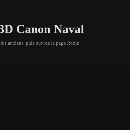
Game
n
Development
 3D Canon Naval
ce
VR/AR
Mechanical
lus anciens, puis ouvrez la page Rodin.
Engineering
ot
Maya
3DS Max
ComfyUI
oon
Cel-Shaded
Fantasy
tric
Low Poly
Medieval