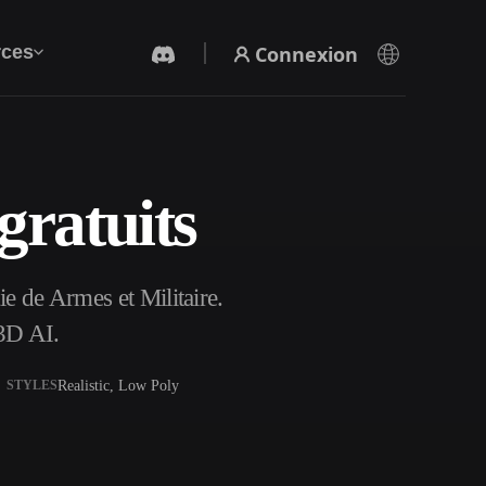
Connexion
ces
ratuits
Générateur Vidéo IA
Créez des vidéos à partir de texte ou d'images
avec l'IA.
 de Armes et Militaire.
3D AI.
Realistic, Low Poly
STYLES
Éditeur de maillage 3D