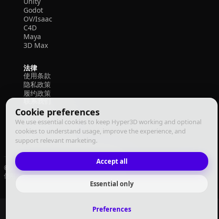
Unity
Godot
OV/Isaac
C4D
Maya
3D Max
法律
使用条款
隐私政策
履约政策
联系我们
Cookie preferences
We use essential cookies to keep Hyper3D working and optional
cookies to understand usage, improve the experience, and
support relevant marketing.
Accept all
© 2026 Deemos Corporation. 保留所有权利
使用条款
隐私政策
履约政策
中文
Essential only
Preferences