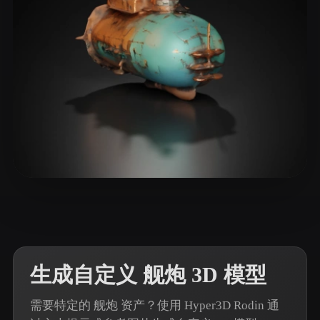
ComfyUI
21
风格
Abstract
Anime
Cartoon
Cel-Shaded
Fantasy
Flat
Gothic
Hand-Painted
Industrial
Isometric
Low Poly
Medieval
Minimalist
Modern
Organic
Photorealistic
7 点赞
Antijoscha
Pixel Art
Realistic
Retro
Stylized
Voxel
生成自定义 舰炮 3D 模型
需要特定的 舰炮 资产？使用 Hyper3D Rodin 通