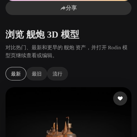
用例
AI 图像重混
AI HDRI 生成器
3D 网格 편집기
分享
3D Printing
Animation
AI 图像增强器
3D 模型搜索引擎
Game
Automotive
AI 纹理生成器
SVG 转 3D 转换器
Development
Design
浏览 舰炮 3D 模型
NFT Creation
E-commerce
对比热门、最新和更早的 舰炮 资产，并打开 Rodin 模
Character
型页继续查看或编辑。
VR/AR
Design
Metaverse
Jewelry Design
最新
最旧
流行
Mechanical
Engineering
插件
Blender
Unity
Unreal
Godot
Maya
3DS Max