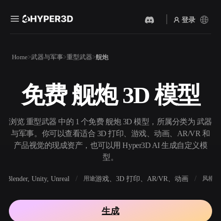
登录
产品
Home
武器与军事
重型武器
舰炮
功能
Rodin
ChatAvatar
API
免费 舰炮 3D 模型
图片转 3D
文本转 3D
定价
上传一张图片，即刻获得 3D
从文字提示到 3D 物体 ——
物体。
即刻完成。
资源
浏览 重型武器 中的 1 个免费 舰炮 3D 模型，所属分类为 武器
AI 视频生成器
AI 图片生成器
与军事。你可以查看适合 3D 打印、游戏、动画、AR/VR 和
用 AI 从文字或图片创作视
用一句简单提示生成高质量
产品视觉的现成资产，也可以用 Hyper3D AI 生成自定义模
频。
视觉内容。
型。
社区
API
Blender, Unity, Unreal
游戏、3D 打印、AR/VR、动画
写
软件
用途
风格
将我们的创意 AI 接入你的应
用或工作流。
故事
研究
博客
生成
OmniCraft