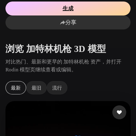
用例
AI 图像重混
AI HDRI 生成器
3D 网格 편집기
生成
3D Printing
Animation
AI 图像增强器
3D 模型搜索引擎
分享
Game
Automotive
AI 纹理生成器
SVG 转 3D 转换器
Development
Design
NFT Creation
E-commerce
浏览 加特林机枪 3D 模型
Character
VR/AR
Design
对比热门、最新和更早的 加特林机枪 资产，并打开
Metaverse
Jewelry Design
Rodin 模型页继续查看或编辑。
Mechanical
Engineering
最新
最旧
流行
插件
Blender
Unity
Unreal
Godot
Maya
3DS Max