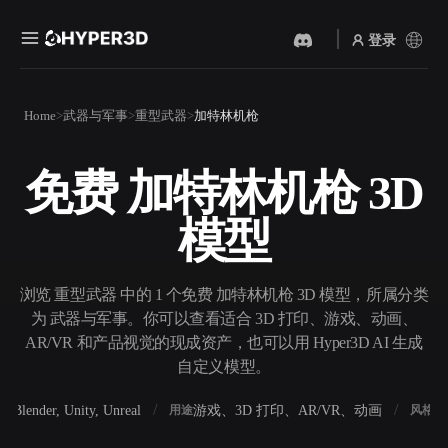
登录
产品
Home
武器与军事
重型武器
加特林机枪
功能
Rodin
ChatAvatar
API
免费 加特林机枪 3D
图片转 3D
文本转 3D
定价
上传一张图片，即刻获得 3D
从文字提示到 3D 物体 ——
模型
物体。
即刻完成。
资源
AI 视频生成器
AI 图片生成器
用 AI 从文字或图片创作视
用一句简单提示生成高质量
浏览 重型武器 中的 1 个免费 加特林机枪 3D 模型，所属分类
频。
视觉内容。
为 武器与军事。你可以查看适合 3D 打印、游戏、动画、
社区
AR/VR 和产品视觉的现成资产，也可以用 Hyper3D AI 生成
API
自定义模型。
将我们的创意 AI 接入你的应
用或工作流。
故事
研究
博客
Blender, Unity, Unreal
游戏、3D 打印、AR/VR、动画
写
软件
用途
风格
OmniCraft