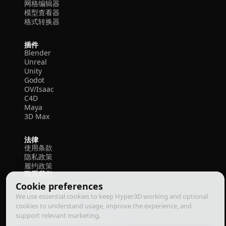
网格编辑器
模型查看器
格式转换器
插件
Blender
Unreal
Unity
Godot
OV/Isaac
C4D
Maya
3D Max
法律
使用条款
隐私政策
履约政策
联系我们
Cookie preferences
We use essential cookies to keep Hyper3D working and optional
cookies to understand usage, improve the experience, and
support relevant marketing.