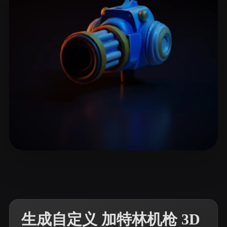
ComfyUI
21
风格
Abstract
Anime
Cartoon
Cel-Shaded
Fantasy
Flat
Gothic
Hand-Painted
Industrial
Isometric
Low Poly
Medieval
Minimalist
Modern
Organic
Photorealistic
Pixel Art
Realistic
Retro
Stylized
8 点赞
tse heron
Voxel
生成自定义 加特林机枪 3D