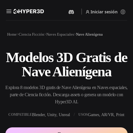
Iniciar sesión
Productos
Home
Ciencia Ficción
Naves Espaciales
Nave Alienígena
Funciones
Rodin
ChatAvatar
API
Modelos 3D Gratis de
Imagen A 3D
Texto A 3D
Precios
Sube una imagen y obtén un
Del prompt de texto al objeto
Nave Alienígena
objeto 3D al instante.
3D — al instante.
Recursos
Generador De Imágenes Con
Generador De Video Con IA
IA
Explora 8 modelos 3D gratis de Nave Alienígena en Naves espaciales,
Crea vídeos a partir de texto o
Genera imágenes de alta
imágenes con IA.
calidad a partir de un simple
parte de Ciencia ficción. Descarga assets o genera un modelo con
Comunidad
prompt.
Hyper3D AI.
API
Blender, Unity, Unreal
Games, AR/VR, Print
COMPATIBLE
USOS
Integra nuestra IA creativa en
Historia
Investigación
Blog
tu app o flujo de trabajo.
OmniCraft