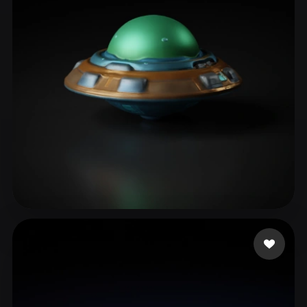
ComfyUI
21
Estilos
Abstract
Anime
Cartoon
Cel-Shaded
Fantasy
Flat
Gothic
Hand-Painted
Industrial
Isometric
Low Poly
Medieval
Minimalist
Modern
Organic
Photorealistic
Pixel Art
Realistic
Retro
Stylized
Anton
37 me gusta
Voxel