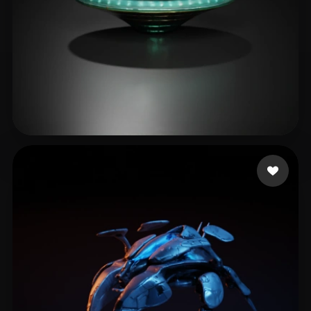
qing yan
29 me gusta