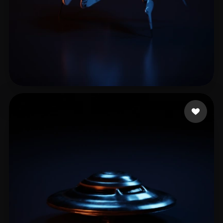
Xudox
9 me gusta