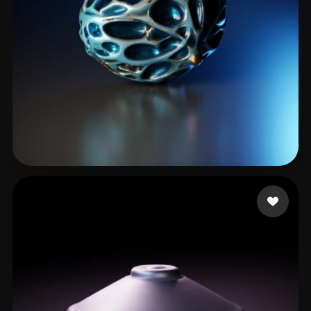
krishnanpc13
27 me gusta