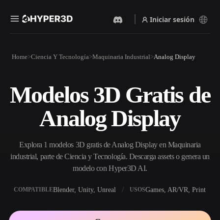
Iniciar sesión
Productos
Home
Ciencia Y Tecnología
Maquinaria Industrial
Analog Display
Funciones
Rodin
ChatAvatar
API
Modelos 3D Gratis de
Imagen A 3D
Texto A 3D
Precios
Sube una imagen y obtén un
Del prompt de texto al objeto
Analog Display
objeto 3D al instante.
3D — al instante.
Recursos
Generador De Imágenes Con
Generador De Video Con IA
IA
Explora 1 modelos 3D gratis de Analog Display en Maquinaria
Crea vídeos a partir de texto o
Genera imágenes de alta
imágenes con IA.
calidad a partir de un simple
industrial, parte de Ciencia y Tecnología. Descarga assets o genera un
Comunidad
prompt.
modelo con Hyper3D AI.
API
Blender, Unity, Unreal
Games, AR/VR, Print
COMPATIBLE
USOS
Integra nuestra IA creativa en
Historia
Investigación
Blog
tu app o flujo de trabajo.
OmniCraft