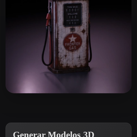
ComfyUI
21
Estilos
Abstract
Anime
Cartoon
Cel-Shaded
Fantasy
Flat
Gothic
Hand-Painted
Industrial
Isometric
Low Poly
Medieval
Minimalist
Modern
Organic
Photorealistic
Pixel Art
Realistic
Retro
Stylized
Lanphere Robert
3 me gusta
Voxel
Generar Modelos 3D