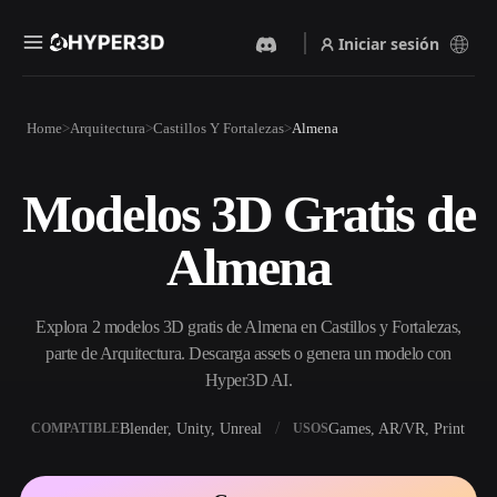
Iniciar sesión
Productos
Home
Arquitectura
Castillos Y Fortalezas
Almena
Funciones
Rodin
ChatAvatar
API
Modelos 3D Gratis de
Imagen A 3D
Texto A 3D
Precios
Sube una imagen y obtén un
Del prompt de texto al objeto
Almena
objeto 3D al instante.
3D — al instante.
Recursos
Generador De Imágenes Con
Generador De Video Con IA
IA
Explora 2 modelos 3D gratis de Almena en Castillos y Fortalezas,
Crea vídeos a partir de texto o
Genera imágenes de alta
imágenes con IA.
calidad a partir de un simple
parte de Arquitectura. Descarga assets o genera un modelo con
Comunidad
prompt.
Hyper3D AI.
API
Blender, Unity, Unreal
Games, AR/VR, Print
COMPATIBLE
USOS
Integra nuestra IA creativa en
Historia
Investigación
Blog
tu app o flujo de trabajo.
OmniCraft