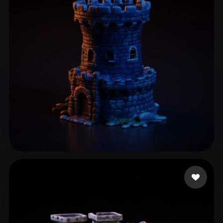
ComfyUI
21
Estilos
Abstract
Anime
Cartoon
Cel-Shaded
Fantasy
Flat
Gothic
Hand-Painted
Industrial
Isometric
Low Poly
Medieval
Minimalist
Modern
Organic
Photorealistic
Pixel Art
Realistic
Retro
Stylized
Anand Ayush
208 me gusta
Voxel