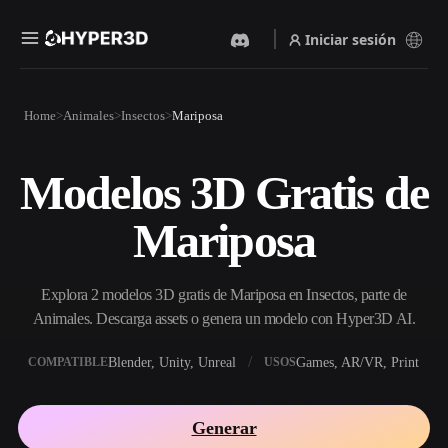
Iniciar sesión
Productos
Home
Animales
Insectos
Mariposa
Funciones
Rodin
ChatAvatar
API
Modelos 3D Gratis de
Imagen A 3D
Texto A 3D
Precios
Sube una imagen y obtén un
Del prompt de texto al objeto
Mariposa
objeto 3D al instante.
3D — al instante.
Recursos
Generador De Imágenes Con
Generador De Video Con IA
IA
Explora 2 modelos 3D gratis de Mariposa en Insectos, parte de
Crea vídeos a partir de texto o
Genera imágenes de alta
imágenes con IA.
calidad a partir de un simple
Animales. Descarga assets o genera un modelo con Hyper3D AI.
Comunidad
prompt.
Blender, Unity, Unreal
Games, AR/VR, Print
COMPATIBLE
USOS
API
Integra nuestra IA creativa en
Historia
Investigación
Blog
tu app o flujo de trabajo.
Generar
OmniCraft