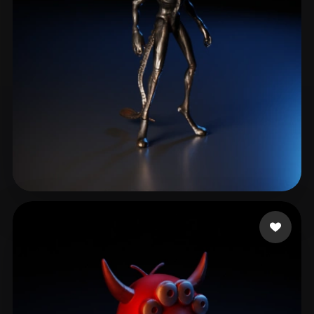
ComfyUI
21
Estilos
Abstract
Anime
Cartoon
Cel-Shaded
Fantasy
Flat
Gothic
Hand-Painted
Industrial
Isometric
Low Poly
Medieval
Minimalist
Modern
Organic
Photorealistic
Kumar Rishabh
36 me gusta
Pixel Art
Realistic
Retro
Stylized
Voxel