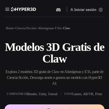
Iniciar sesión
Productos
Home
Ciencia Ficción
Alienígenas Y Ets
Claw
Funciones
Rodin
ChatAvatar
API
Modelos 3D Gratis de
Imagen A 3D
Texto A 3D
Precios
Sube una imagen y obtén un
Del prompt de texto al objeto
Claw
objeto 3D al instante.
3D — al instante.
Recursos
Generador De Imágenes Con
Generador De Video Con IA
IA
Explora 2 modelos 3D gratis de Claw en Alienígenas y ETs, parte de
Crea vídeos a partir de texto o
Genera imágenes de alta
imágenes con IA.
calidad a partir de un simple
Ciencia ficción. Descarga assets o genera un modelo con Hyper3D
Comunidad
prompt.
AI.
API
Blender, Unity, Unreal
Games, AR/VR, Print
COMPATIBLE
USOS
Integra nuestra IA creativa en
Historia
Investigación
Blog
tu app o flujo de trabajo.
OmniCraft