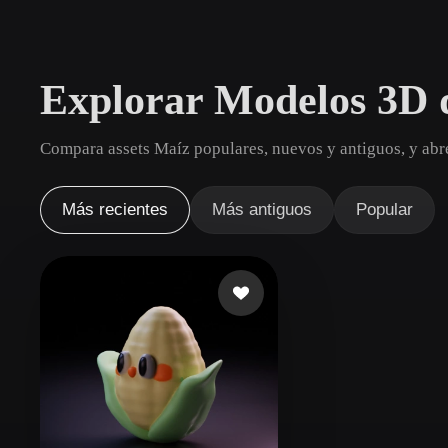
Casos De Uso
3D Printing
Animatio
Explorar Modelos 3D 
NFT Creation
E-commer
Jewelry
Metaverse
Compara assets Maíz populares, nuevos y antiguos, y abr
Design
Plug-Ins
Más recientes
Más antiguos
Popular
Blender
Unity
Unreal
God
Estilos
Abstract
Anime
Cart
Hand-Painted
Industrial
Isome