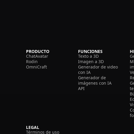
PRODUCTO
FUNCIONES
H
ChatAvatar
Texto a 3D
G
Rodin
Imagen a 3D
M
OmniCraft
Generador de video
i
con IA
V
Generador de
R
imágenes con IA
G
API
t
B
Ed
V
C
f
LEGAL
Términos de uso