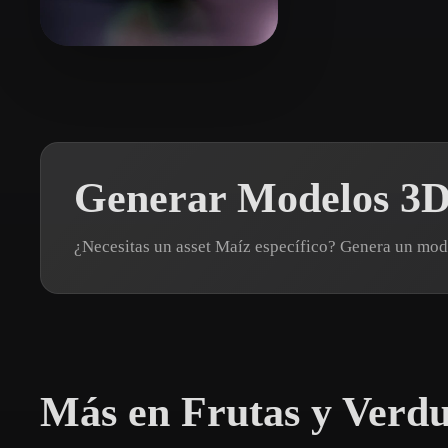
Organic
Photorealistic
Pixel
DolphinQiao
18 me gusta
Generar Modelos 3D
¿Necesitas un asset Maíz específico? Genera un mo
Más en Frutas y Verd