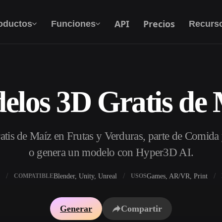
API
Precios
oductos
Funciones
Recurs
elos 3D Gratis de 
Texto A 3D
Del prompt de texto al objeto 3D — al
instante.
tis de Maíz en Frutas y Verduras, parte de Comida 
API
Integra nuestra IA creativa en tu app o flujo de
o genera un modelo con Hyper3D AI.
trabajo.
Blender, Unity, Unreal
Games, AR/VR, Print
COMPATIBLE
USOS
 texturas IA
Buscador de modelos 3D
Generar
Compartir
DRI IA
Convertidor SVG a 3D