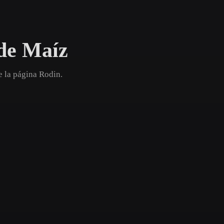
Game
n
Development
de Maíz
ce
VR/AR
Mechanical
e la página Rodin.
Engineering
ot
Maya
3DS Max
ComfyUI
oon
Cel-Shaded
Fantasy
tric
Low Poly
Medieval