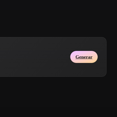
Stylized
Voxel
Generar