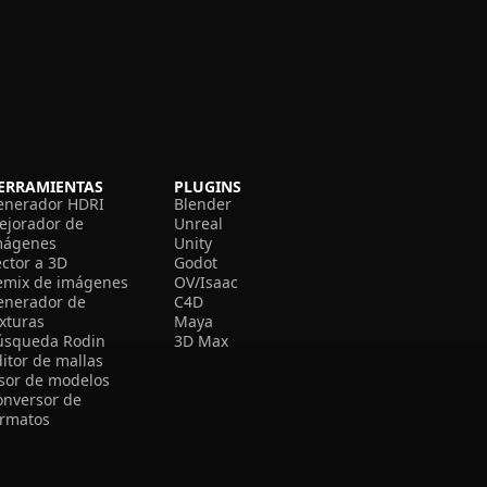
ERRAMIENTAS
PLUGINS
enerador HDRI
Blender
ejorador de
Unreal
mágenes
Unity
ector a 3D
Godot
emix de imágenes
OV/Isaac
enerador de
C4D
exturas
Maya
úsqueda Rodin
3D Max
itor de mallas
isor de modelos
onversor de
ormatos