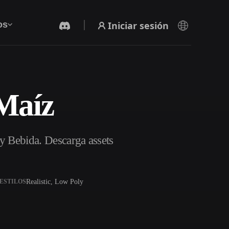
Iniciar sesión
os
Maíz
Generador De Video Con IA
Crea vídeos a partir de texto o imágenes con
IA.
y Bebida. Descarga assets
Realistic, Low Poly
ESTILOS
Editor de mallas 3D