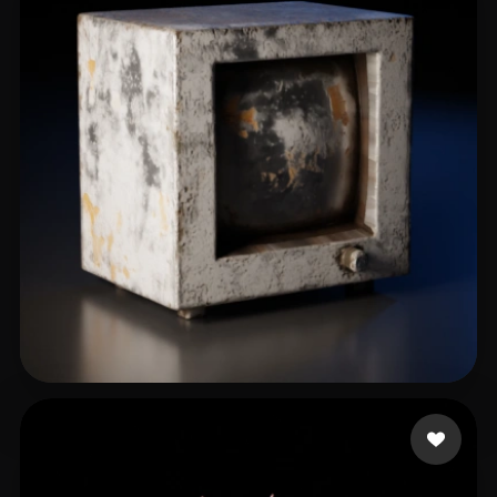
themembersroom
15 me gusta