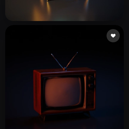
P1tbu11
19 me gusta