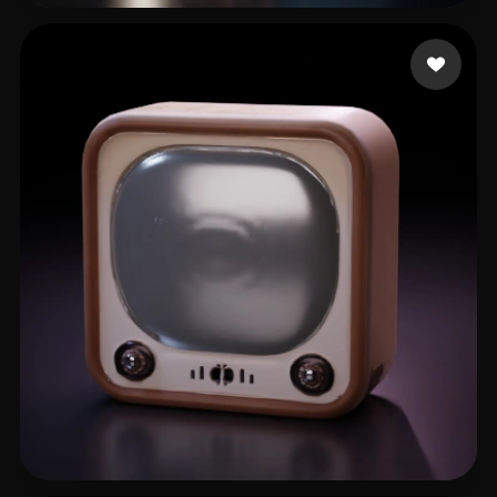
infinitecanvas
7 me gusta