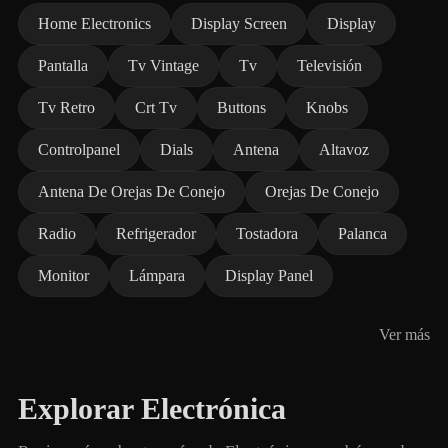
Home Electronics
Display Screen
Display
Pantalla
Tv Vintage
Tv
Televisión
Tv Retro
Crt Tv
Buttons
Knobs
Controlpanel
Dials
Antena
Altavoz
Antena De Orejas De Conejo
Orejas De Conejo
Radio
Refrigerador
Tostadora
Palanca
Monitor
Lámpara
Display Panel
Ver más
Explorar Electrónica