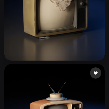
ComfyUI
21
Estilos
Abstract
Anime
Cartoon
Cel-Shaded
Fantasy
Flat
Gothic
Hand-Painted
Industrial
Isometric
Low Poly
Medieval
Minimalist
Modern
Organic
Photorealistic
Touahria Mohamed
113 me gusta
Pixel Art
Realistic
Retro
Stylized
Voxel