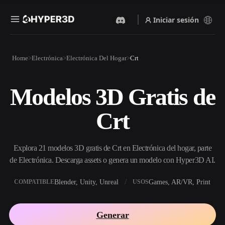
Iniciar sesión
Productos
Home
Electrónica
Electrónica Del Hogar
Crt
Funciones
Rodin
ChatAvatar
API
Modelos 3D Gratis de
Imagen A 3D
Texto A 3D
Precios
Sube una imagen y obtén un
Del prompt de texto al objeto
Crt
objeto 3D al instante.
3D — al instante.
Recursos
Generador De Imágenes Con
Generador De Video Con IA
IA
Explora 21 modelos 3D gratis de Crt en Electrónica del hogar, parte
Crea vídeos a partir de texto o
Genera imágenes de alta
imágenes con IA.
calidad a partir de un simple
de Electrónica. Descarga assets o genera un modelo con Hyper3D AI.
Comunidad
prompt.
Blender, Unity, Unreal
Games, AR/VR, Print
COMPATIBLE
USOS
API
Integra nuestra IA creativa en
Historia
Investigación
Blog
tu app o flujo de trabajo.
Generar
OmniCraft