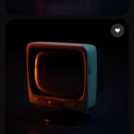
社 Dmitry
11 me gusta