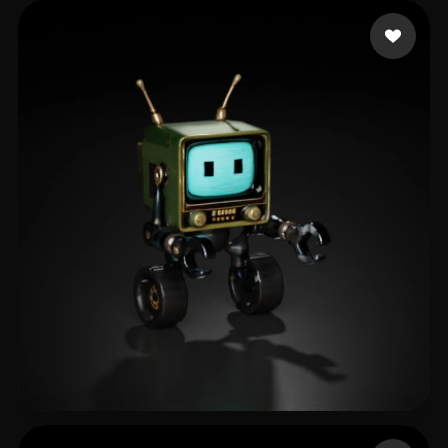
S T
5 me gusta
Cubschoenborn
18 me gusta