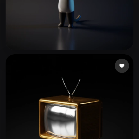
xmajduyahdu87455
47 me gusta