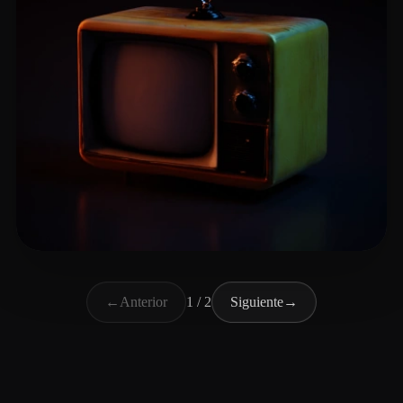
Bonet Toni
12 me gusta
←
Anterior
1 / 2
Siguiente
→