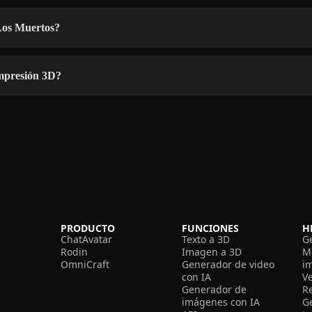
Los Muertos?
impresión 3D?
PRODUCTO
FUNCIONES
H
ChatAvatar
Texto a 3D
G
Rodin
Imagen a 3D
M
OmniCraft
Generador de video
i
con IA
V
Generador de
R
imágenes con IA
G