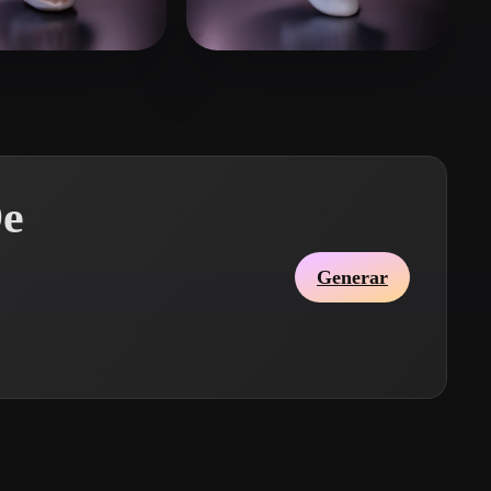
Stylized
Voxel
LARDO GUTIERREZ A
10 me gusta
eEhyQx
10 me gusta
De
Generar