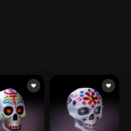
Automotive
Design
Character
Design
21
Flat
Gothic
Minimalist
Modern