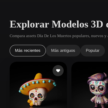
Casos De Uso
3D Printing
Animatio
Explorar Modelos 3D 
NFT Creation
E-commer
Jewelry
Metaverse
Compara assets Día De Los Muertos populares, nuevos y a
Design
Plug-Ins
Más recientes
Más antiguos
Popular
Blender
Unity
Unreal
God
Estilos
Abstract
Anime
Cart
Hand-Painted
Industrial
Isome