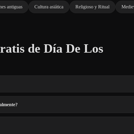
nes antiguas
Cultura asiática
Religioso y Ritual
Mediev
atis de Día De Los
almente?