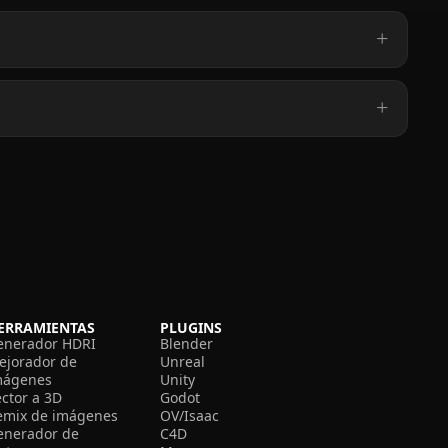
ERRAMIENTAS
PLUGINS
enerador HDRI
Blender
ejorador de
Unreal
mágenes
Unity
ector a 3D
Godot
emix de imágenes
OV/Isaac
enerador de
C4D