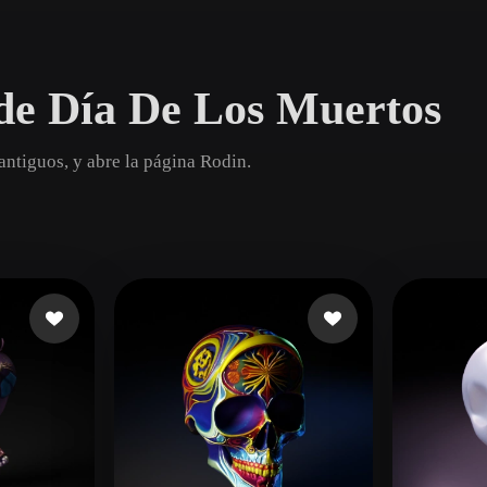
Game
n
Development
de Día De Los Muertos
ce
VR/AR
Mechanical
ntiguos, y abre la página Rodin.
Engineering
ot
Maya
3DS Max
ComfyUI
oon
Cel-Shaded
Fantasy
tric
Low Poly
Medieval