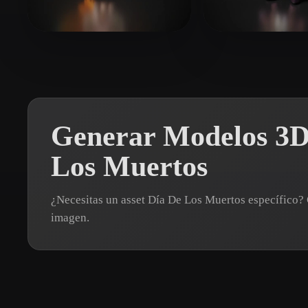
Organic
Photorealistic
Pixel
Grigoryan Narek
60 me gusta
Fraro Lucka
83
Generar Modelos 3D 
Los Muertos
¿Necesitas un asset Día De Los Muertos específico
imagen.