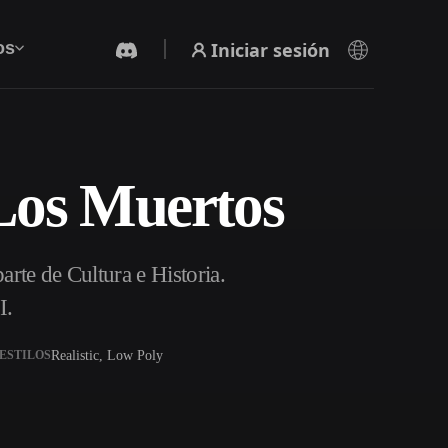
Iniciar sesión
os
Los Muertos
Generador De Video Con IA
Crea vídeos a partir de texto o imágenes con
IA.
rte de Cultura e Historia.
I.
Realistic, Low Poly
ESTILOS
Editor de mallas 3D