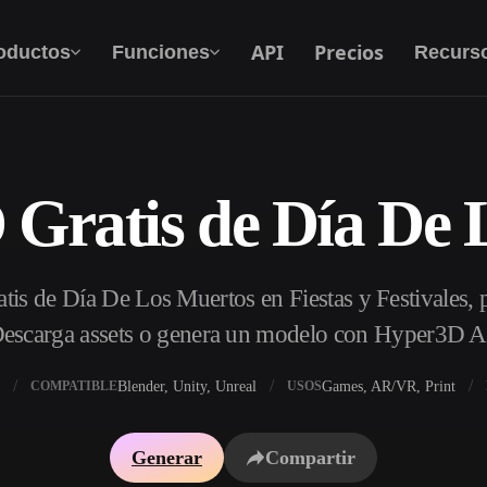
API
Precios
oductos
Funciones
Recurs
 Gratis de Día De 
Texto A 3D
Del prompt de texto al objeto 3D — al
instante.
is de Día De Los Muertos en Fiestas y Festivales, pa
API
Integra nuestra IA creativa en tu app o flujo de
escarga assets o genera un modelo con Hyper3D A
trabajo.
Blender, Unity, Unreal
Games, AR/VR, Print
COMPATIBLE
USOS
 texturas IA
Buscador de modelos 3D
Generar
Compartir
DRI IA
Convertidor SVG a 3D