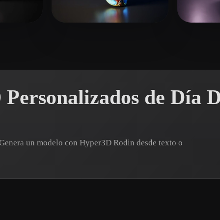
 Art
Realistic
Retro
 me gusta
abcgeomatica
48 me gusta
GAL
Personalizados de Día 
? Genera un modelo con Hyper3D Rodin desde texto o