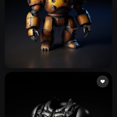
larthur77
221 me gusta