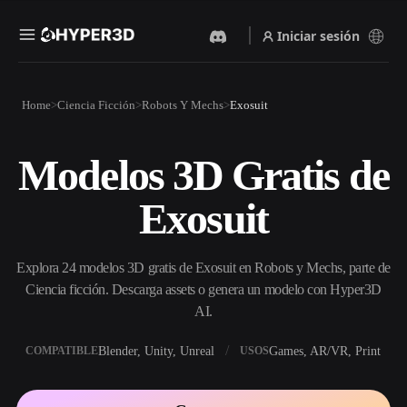
Iniciar sesión
Productos
Home
Ciencia Ficción
Robots Y Mechs
Exosuit
Funciones
Rodin
ChatAvatar
API
Modelos 3D Gratis de
Imagen A 3D
Texto A 3D
Precios
Sube una imagen y obtén un
Del prompt de texto al objeto
Exosuit
objeto 3D al instante.
3D — al instante.
Recursos
Generador De Imágenes Con
Generador De Video Con IA
IA
Explora 24 modelos 3D gratis de Exosuit en Robots y Mechs, parte de
Crea vídeos a partir de texto o
Genera imágenes de alta
imágenes con IA.
calidad a partir de un simple
Ciencia ficción. Descarga assets o genera un modelo con Hyper3D
Comunidad
prompt.
AI.
API
Blender, Unity, Unreal
Games, AR/VR, Print
COMPATIBLE
USOS
Integra nuestra IA creativa en
Historia
Investigación
Blog
tu app o flujo de trabajo.
OmniCraft