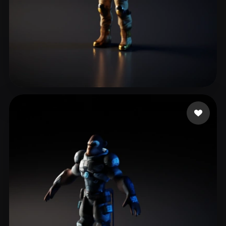
Kuznetsov Nikolai
17 me gusta