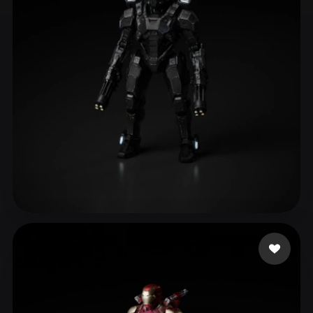
ComfyUI
21
Estilos
Abstract
Anime
Cartoon
Cel-Shaded
Fantasy
Flat
Gothic
Hand-Painted
Industrial
Isometric
Low Poly
Medieval
Minimalist
Modern
Organic
Photorealistic
Pixel Art
Realistic
Retro
Stylized
eEhyQx
168 me gusta
Voxel