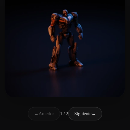
InIchiGaSan
4 me gusta
←
Anterior
1 / 2
Siguiente
→