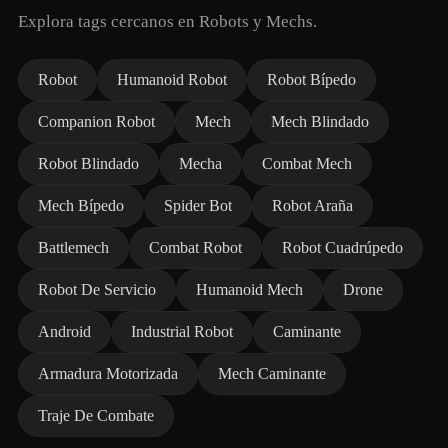
Explora tags cercanos en Robots y Mechs.
Robot
Humanoid Robot
Robot Bípedo
Companion Robot
Mech
Mech Blindado
Robot Blindado
Mecha
Combat Mech
Mech Bípedo
Spider Bot
Robot Araña
Battlemech
Combat Robot
Robot Cuadrúpedo
Robot De Servicio
Humanoid Mech
Drone
Android
Industrial Robot
Caminante
Armadura Motorizada
Mech Caminante
Traje De Combate