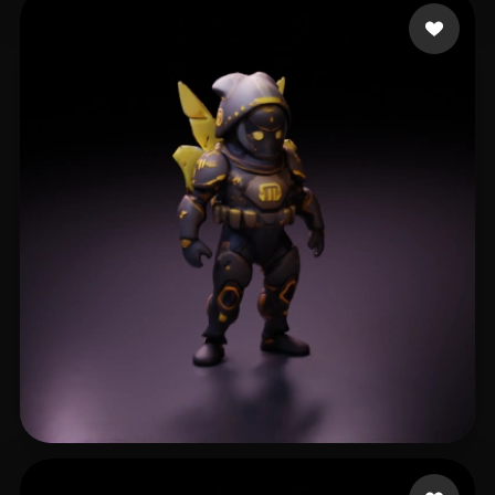
Sabin Poudel
8 me gusta
dado
11 me gusta