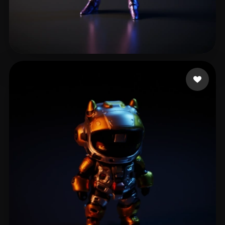
botha charl
13 me gusta