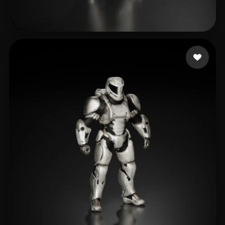
galif35912@luravell.com
15 me gusta