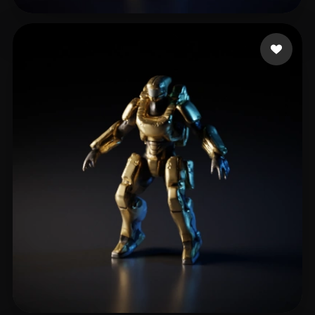
josefe9007
12 me gusta