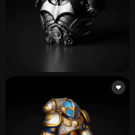
El zorro amarillo
61 me gusta