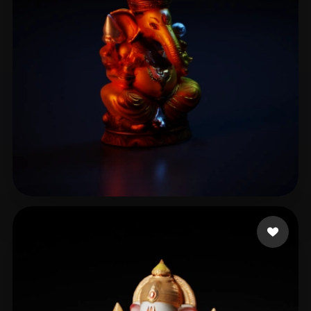
lorafo4553
17 me gusta