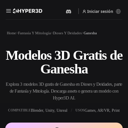
Iniciar sesión
Productos
Home
Fantasía Y Mitología
Dioses Y Deidades
Ganesha
Funciones
Rodin
ChatAvatar
API
Modelos 3D Gratis de
Imagen A 3D
Texto A 3D
Precios
Sube una imagen y obtén un
Del prompt de texto al objeto
Ganesha
objeto 3D al instante.
3D — al instante.
Recursos
Generador De Imágenes Con
Generador De Video Con IA
IA
Explora 3 modelos 3D gratis de Ganesha en Dioses y Deidades, parte
Crea vídeos a partir de texto o
Genera imágenes de alta
imágenes con IA.
calidad a partir de un simple
de Fantasía y Mitología. Descarga assets o genera un modelo con
Comunidad
prompt.
Hyper3D AI.
API
Blender, Unity, Unreal
Games, AR/VR, Print
COMPATIBLE
USOS
Integra nuestra IA creativa en
Historia
Investigación
Blog
tu app o flujo de trabajo.
OmniCraft