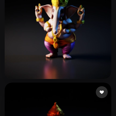
ComfyUI
21
Estilos
Abstract
Anime
Cartoon
Cel-Shaded
Fantasy
Flat
Gothic
Hand-Painted
Industrial
Isometric
Low Poly
Medieval
Minimalist
Modern
Organic
Photorealistic
Pixel Art
Realistic
Retro
Stylized
Dabrase Darshan
37 me gusta
Voxel