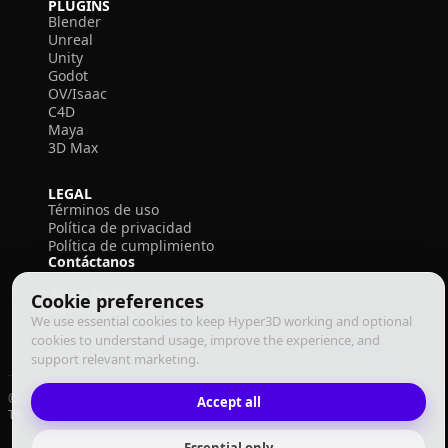
PLUGINS
Blender
Unreal
Unity
Godot
OV/Isaac
C4D
Maya
3D Max
LEGAL
Términos de uso
Política de privacidad
Política de cumplimiento
Contáctanos
Cookie preferences
We use essential cookies to keep Hyper3D working and optional
cookies to understand usage, improve the experience, and
support relevant marketing.
© 2026 Deemos Corporation. Todos los derechos reservados
Accept all
Términos de Uso
Política de Privacidad
Política de Cumplimiento
Español
Essential only