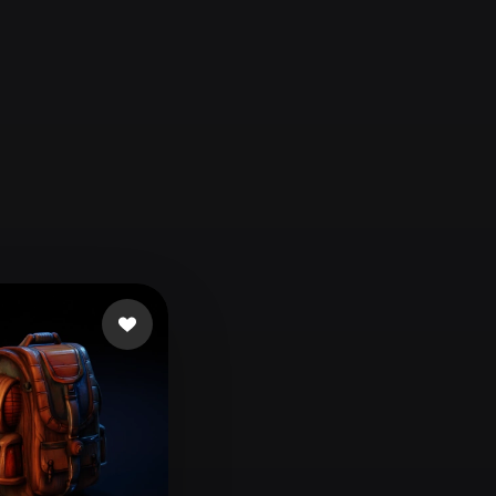
Automotive
Design
Character
Design
21
Flat
Gothic
Minimalist
Modern