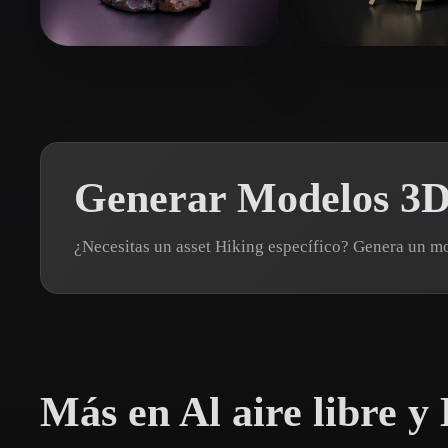
Organic
Photorealistic
Pixel
948438190@qq.com
8 me gusta
ToG
65 me gust
Generar Modelos 3D 
¿Necesitas un asset Hiking específico? Genera un 
Más en Al aire libre y