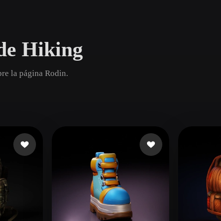
Game
n
Development
de Hiking
ce
VR/AR
Mechanical
re la página Rodin.
Engineering
ot
Maya
3DS Max
ComfyUI
oon
Cel-Shaded
Fantasy
tric
Low Poly
Medieval