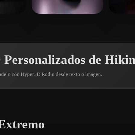
 Art
Realistic
Retro
a
Rokoko
26 me gusta
1778e
Personalizados de Hiki
modelo con Hyper3D Rodin desde texto o imagen.
 Extremo