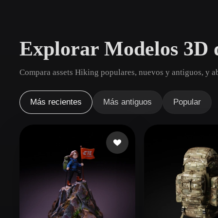
Casos De Uso
3D Printing
Animatio
Explorar Modelos 3D 
NFT Creation
E-commer
Jewelry
Metaverse
Compara assets Hiking populares, nuevos y antiguos, y ab
Design
Plug-Ins
Más recientes
Más antiguos
Popular
Blender
Unity
Unreal
God
Estilos
Abstract
Anime
Cart
Hand-Painted
Industrial
Isome