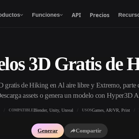
API
Precios
oductos
Funciones
Recurs
los 3D Gratis de H
Texto A 3D
Del prompt de texto al objeto 3D — al
instante.
gratis de Hiking en Al aire libre y Extremo, parte 
API
Integra nuestra IA creativa en tu app o flujo de
escarga assets o genera un modelo con Hyper3D A
trabajo.
Blender, Unity, Unreal
Games, AR/VR, Print
COMPATIBLE
USOS
 texturas IA
Buscador de modelos 3D
Generar
Compartir
DRI IA
Convertidor SVG a 3D