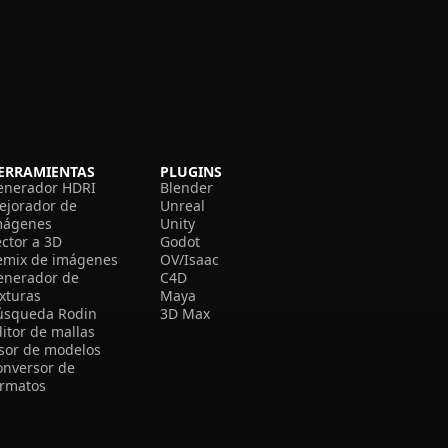
ERRAMIENTAS
PLUGINS
enerador HDRI
Blender
ejorador de
Unreal
mágenes
Unity
ector a 3D
Godot
emix de imágenes
OV/Isaac
enerador de
C4D
exturas
Maya
úsqueda Rodin
3D Max
itor de mallas
isor de modelos
onversor de
ormatos