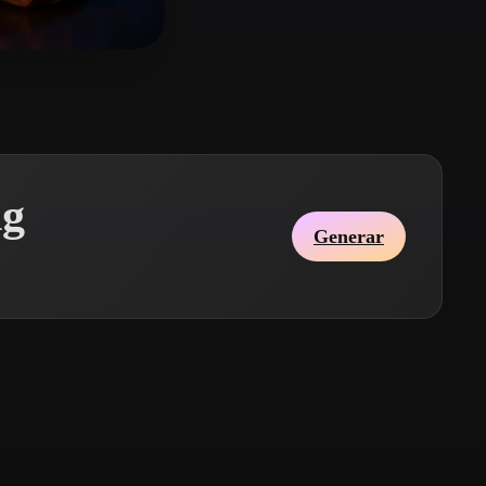
Stylized
Voxel
ffective
13 me gusta
ng
Generar