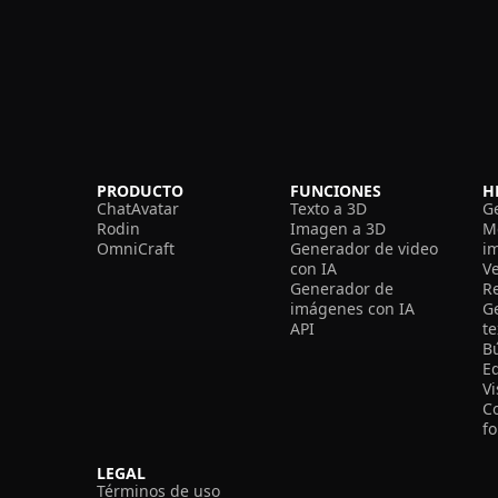
PRODUCTO
FUNCIONES
H
ChatAvatar
Texto a 3D
G
Rodin
Imagen a 3D
M
OmniCraft
Generador de video
i
con IA
V
Generador de
R
imágenes con IA
G
API
t
B
Ed
V
C
f
LEGAL
Términos de uso