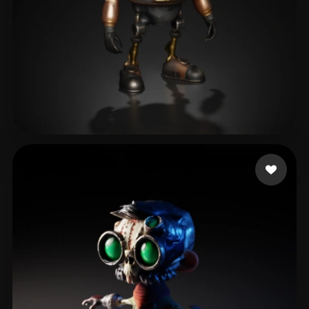
xiaochun
173 me gusta