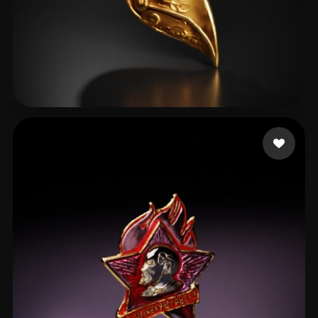
colling viktor
37 me gusta