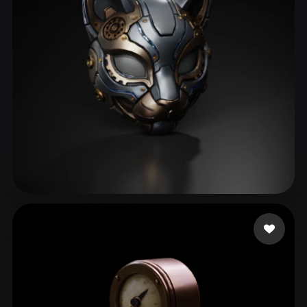
C. Johnny
164 me gusta