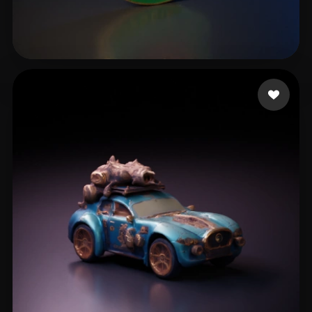
RBLX aliencopsbro
6 me gusta