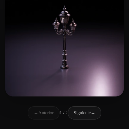
com Vysuals
17 me gusta
←
Anterior
1 / 2
Siguiente
→