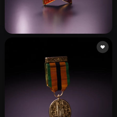
mobayiw438
7 me gusta