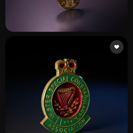
keepitchill
6 me gusta