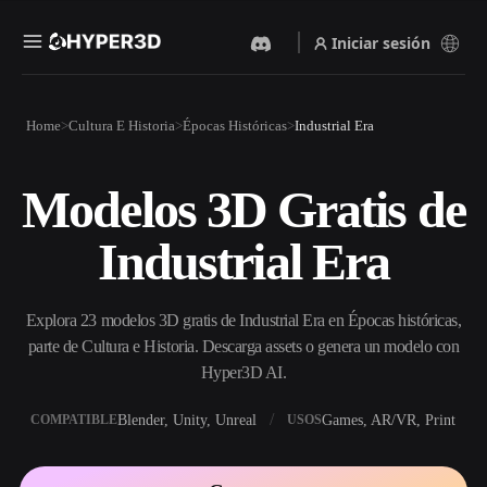
Iniciar sesión
Productos
Home
Cultura E Historia
Épocas Históricas
Industrial Era
Funciones
Rodin
ChatAvatar
API
Modelos 3D Gratis de
Imagen A 3D
Texto A 3D
Precios
Sube una imagen y obtén un
Del prompt de texto al objeto
Industrial Era
objeto 3D al instante.
3D — al instante.
Recursos
Generador De Imágenes Con
Generador De Video Con IA
IA
Explora 23 modelos 3D gratis de Industrial Era en Épocas históricas,
Crea vídeos a partir de texto o
Genera imágenes de alta
imágenes con IA.
calidad a partir de un simple
parte de Cultura e Historia. Descarga assets o genera un modelo con
Comunidad
prompt.
Hyper3D AI.
API
Blender, Unity, Unreal
Games, AR/VR, Print
COMPATIBLE
USOS
Integra nuestra IA creativa en
Historia
Investigación
Blog
tu app o flujo de trabajo.
OmniCraft