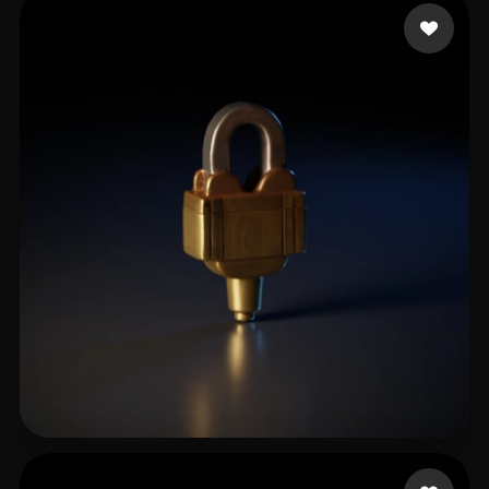
Целиков Юрий
5 me gusta
Borakhadikar Ashish
6 me gusta