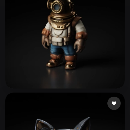
ComfyUI
21
Estilos
Abstract
Anime
Cartoon
Cel-Shaded
Fantasy
Flat
Gothic
Hand-Painted
Industrial
Isometric
Low Poly
Medieval
Minimalist
Modern
Organic
Photorealistic
Pixel Art
Realistic
Retro
Stylized
blueshani
32 me gusta
Voxel