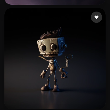
Livingston James
7 me gusta