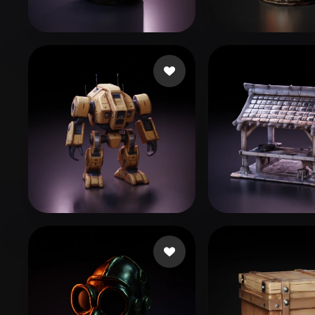
Organic
Photorealistic
Pixel
Nubudy
58 me gusta
Nubudy
91 me 
Smoke Fran
236 me gusta
Patterson Patr