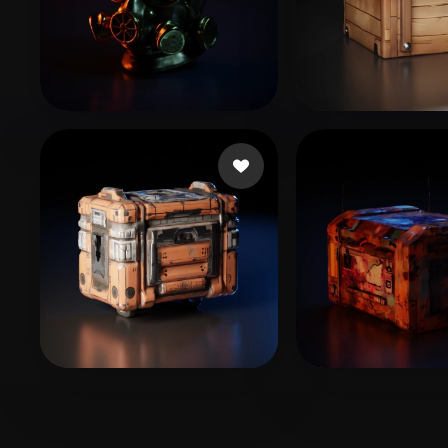
Gerri Manuca
16 me gusta
Oron Ohad
29 
C A
16 me gusta
Nock
6 me gust