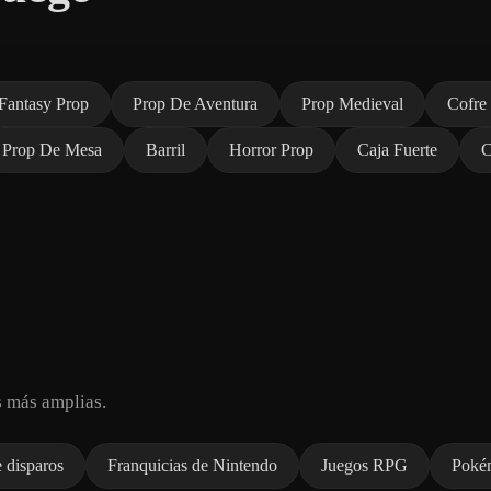
Fantasy Prop
Prop De Aventura
Prop Medieval
Cofre
Prop De Mesa
Barril
Horror Prop
Caja Fuerte
C
 más amplias.
 disparos
Franquicias de Nintendo
Juegos RPG
Poké