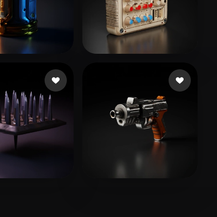
 me gusta
Kuznetsov Nikolai
14 me gusta
e gusta
spartan
9 me gusta