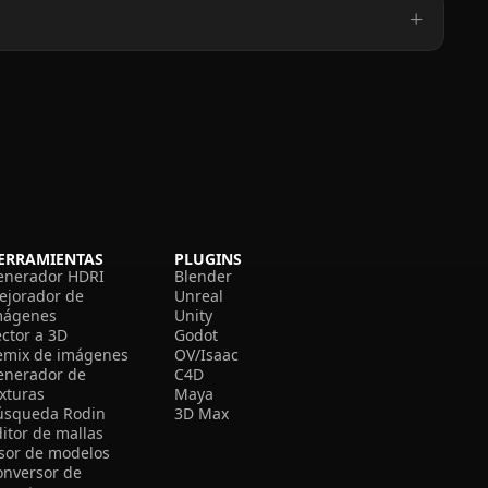
ERRAMIENTAS
PLUGINS
enerador HDRI
Blender
ejorador de
Unreal
mágenes
Unity
ector a 3D
Godot
emix de imágenes
OV/Isaac
enerador de
C4D
exturas
Maya
úsqueda Rodin
3D Max
itor de mallas
isor de modelos
onversor de