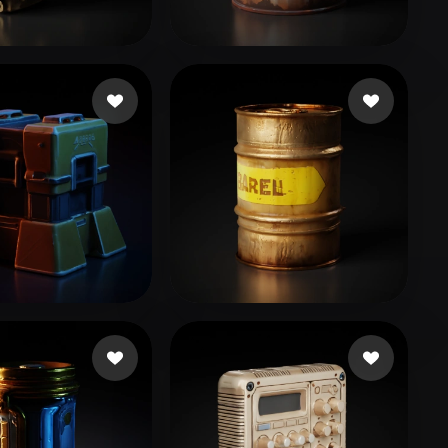
Stylized
Voxel
7 me gusta
basura
274 me gusta
e6753
24 me gusta
Sergunin Andrey
37 me gusta