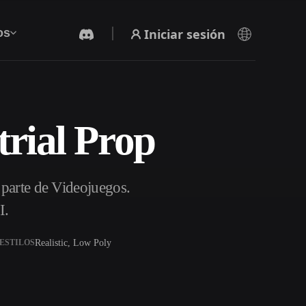
Iniciar sesión
os
trial Prop
Generador De Video Con IA
Crea vídeos a partir de texto o imágenes con
IA.
 parte de Videojuegos.
I.
Realistic, Low Poly
ESTILOS
Editor de mallas 3D