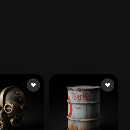
Automotive
Design
Character
Design
21
Flat
Gothic
Minimalist
Modern