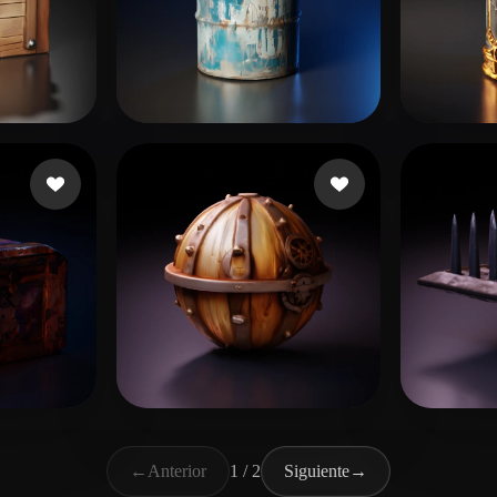
me gusta
L20240506_1@163.com
37 me gusta
jaxx
9
a
Alka Seltzer
9 me gusta
zl
11 m
←
Anterior
1 / 2
Siguiente
→