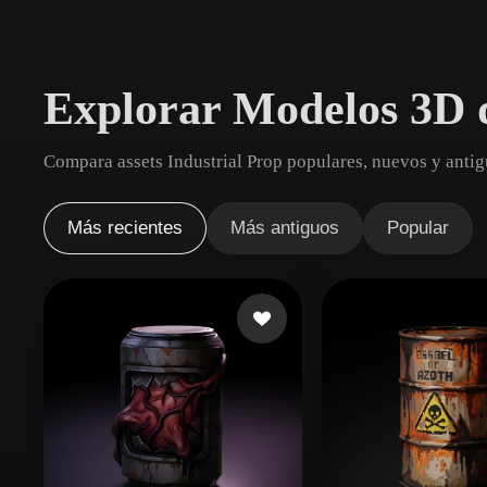
Casos De Uso
3D Printing
Animatio
Explorar Modelos 3D d
NFT Creation
E-commer
Jewelry
Metaverse
Compara assets Industrial Prop populares, nuevos y antig
Design
Plug-Ins
Más recientes
Más antiguos
Popular
Blender
Unity
Unreal
God
Estilos
Abstract
Anime
Cart
Hand-Painted
Industrial
Isome