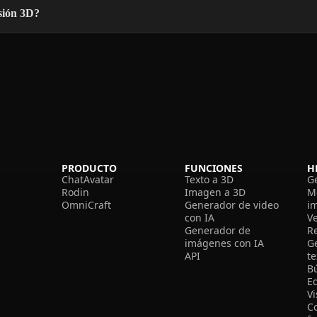
sión 3D?
PRODUCTO
FUNCIONES
H
ChatAvatar
Texto a 3D
G
Rodin
Imagen a 3D
M
OmniCraft
Generador de video
i
con IA
V
Generador de
R
imágenes con IA
G
API
t
B
Ed
V
C