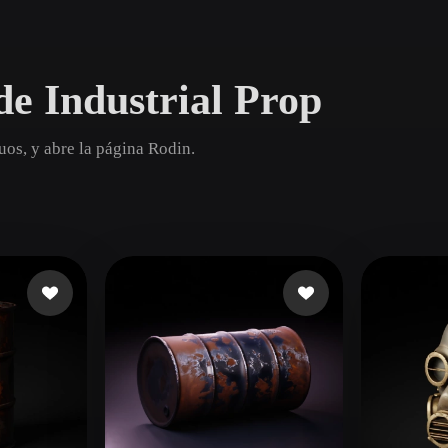
Game
n
Development
e Industrial Prop
ce
VR/AR
Mechanical
uos, y abre la página Rodin.
Engineering
ot
Maya
3DS Max
ComfyUI
oon
Cel-Shaded
Fantasy
tric
Low Poly
Medieval