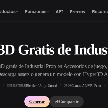
API
Precios
oductos
Funciones
Recurs
D Gratis de Indus
Texto A 3D
Del prompt de texto al objeto 3D — al
instante.
 gratis de Industrial Prop en Accesorios de juego,
API
Integra nuestra IA creativa en tu app o flujo de
escarga assets o genera un modelo con Hyper3D A
trabajo.
Blender, Unity, Unreal
Games, AR/VR, Print
COMPATIBLE
USOS
 texturas IA
Buscador de modelos 3D
Generar
Compartir
DRI IA
Convertidor SVG a 3D