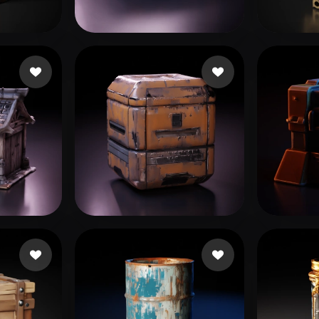
 Art
Realistic
Retro
gusta
OzHulk
114 me gusta
biti
15
ick
111 me gusta
GUERIN Eric
29 me gusta
raket